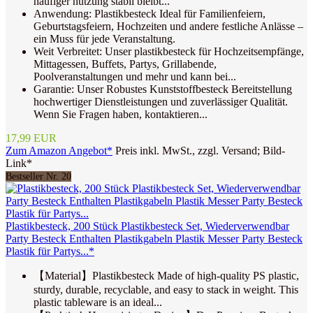
häufiger nutzung stabil bleibt...
Anwendung: Plastikbesteck Ideal für Familienfeiern,
Geburtstagsfeiern, Hochzeiten und andere festliche Anlässe –
ein Muss für jede Veranstaltung.
Weit Verbreitet: Unser plastikbesteck für Hochzeitsempfänge,
Mittagessen, Buffets, Partys, Grillabende,
Poolveranstaltungen und mehr und kann bei...
Garantie: Unser Robustes Kunststoffbesteck Bereitstellung
hochwertiger Dienstleistungen und zuverlässiger Qualität.
Wenn Sie Fragen haben, kontaktieren...
17,99 EUR
Zum Amazon Angebot*
Preis inkl. MwSt., zzgl. Versand; Bild-
Link*
Bestseller Nr. 20
Plastikbesteck, 200 Stück Plastikbesteck Set, Wiederverwendbar
Party Besteck Enthalten Plastikgabeln Plastik Messer Party Besteck
Plastik für Partys...*
【Material】Plastikbesteck Made of high-quality PS plastic,
sturdy, durable, recyclable, and easy to stack in weight. This
plastic tableware is an ideal...