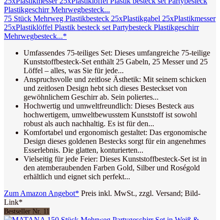
75 Stück Mehrweg Plastikbesteck 25xPlastikgabel 25xPlastikmesser
25xPlastiklöffel Plastik besteck set Partybesteck Plastikgeschirr
Mehrwegbesteck...*
Umfassendes 75-teiliges Set: Dieses umfangreiche 75-teilige
Kunststoffbesteck-Set enthält 25 Gabeln, 25 Messer und 25
Löffel – alles, was Sie für jede...
Anspruchsvolle und zeitlose Ästhetik: Mit seinem schicken
und zeitlosen Design hebt sich dieses Besteckset von
gewöhnlichem Geschirr ab. Sein poliertes...
Hochwertig und umweltfreundlich: Dieses Besteck aus
hochwertigem, umweltbewusstem Kunststoff ist sowohl
robust als auch nachhaltig. Es ist für den...
Komfortabel und ergonomisch gestaltet: Das ergonomische
Design dieses goldenen Bestecks sorgt für ein angenehmes
Esserlebnis. Die glatten, konturierten...
Vielseitig für jede Feier: Dieses Kunststoffbesteck-Set ist in
den atemberaubenden Farben Gold, Silber und Roségold
erhältlich und eignet sich perfekt...
Zum Amazon Angebot*
Preis inkl. MwSt., zzgl. Versand; Bild-
Link*
Bestseller Nr. 11