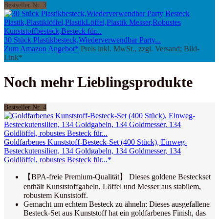
Bestseller Nr. 3
30 Stück Plastikbesteck,Wiederverwendbar Party...
Zum Amazon Angebot*
Preis inkl. MwSt., zzgl. Versand; Bild-
Link*
Noch mehr Lieblingsprodukte
Bestseller Nr. 4
Goldfarbenes Kunststoff-Besteck-Set (400 Stück), Einweg-
Besteckutensilien, 134 Goldgabeln, 134 Goldmesser, 134
Goldlöffel, robustes Besteck für...*
【BPA-freie Premium-Qualität】 Dieses goldene Besteckset
enthält Kunststoffgabeln, Löffel und Messer aus stabilem,
robustem Kunststoff.
Gemacht um echtem Besteck zu ähneln: Dieses ausgefallene
Besteck-Set aus Kunststoff hat ein goldfarbenes Finish, das