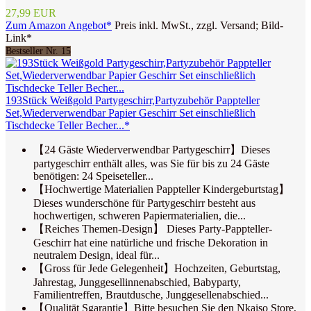
27,99 EUR
Zum Amazon Angebot*
Preis inkl. MwSt., zzgl. Versand; Bild-
Link*
Bestseller Nr. 15
193Stück Weißgold Partygeschirr,Partyzubehör Pappteller
Set,Wiederverwendbar ​Papier Geschirr Set einschließlich
Tischdecke Teller Becher...*
【24 Gäste Wiederverwendbar Partygeschirr】Dieses
partygeschirr enthält alles, was Sie für bis zu 24 Gäste
benötigen: 24 Speiseteller...
【Hochwertige Materialien Pappteller Kindergeburtstag】
Dieses wunderschöne für Partygeschirr besteht aus
hochwertigen, schweren Papiermaterialien, die...
【Reiches Themen-Design】 Dieses Party-Pappteller-
Geschirr hat eine natürliche und frische Dekoration in
neutralem Design, ideal für...
【Gross für Jede Gelegenheit】Hochzeiten, Geburtstag,
Jahrestag, Junggesellinnenabschied, Babyparty,
Familientreffen, Brautdusche, Junggesellenabschied...
【Qualität Sgarantie】Bitte besuchen Sie den Nkaiso Store,