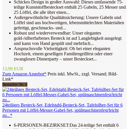
Schickes Design in großer Auswahl: Dieses umfassende 75-
teilige Kunststoffbesteckset enthält 25 Gabeln, 25 Messer und
25 Löffel, die alle über einen...
Außergewöhnliche Qualitätssicherung: Unsere Gabeln und
Löffel sind aus hochwertigen, lebensmittelechten Materialien
gefertigt, geschmacks- und...
Robust und wiederverwendbar: Unser elegantes
gold-/silberfarbenes Besteck ist auf Langlebigkeit ausgelegt
und kann von Hand gespült und mehrfach...
Anspruchsvolle Vielseitigkeit: Ob bei einer eleganten
Hochzeit, einem geselligen Familiengrillfest oder einer
zwanglosen Dinnerparty – unser Besteckset...
13,99 EUR
Zum Amazon Angebot*
Preis inkl. MwSt., zzgl. Versand; Bild-
Link*
Bestseller Nr. 6
24teiliges Besteck-Set, Edelstahl-Besteck-Set, Tafelsilber-Set für 6
Personen mit Löffel-Messer-Gabel-Set, spülmaschinenfest/leicht
zu...*
6-PERSONEN-BEZIRKSET:Das 24-teilige Set enthält 6