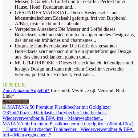
Messer, 6 Gabeln, 6 Löffel und 6 Teelöffel. Perfekt für zu
Hause, Hotel, Restaurant und...
GESUNDES MATERIAL: Dieses Besteckset ist aus
lebensmittelechtem Edelstahl gefertigt, frei von Bisphenol
A/Blei, rostet nicht und ist absolut...
Verspieltes Aussehen: Die Messer und Löffel dieses
Bestecksets zeichnen sich durch ein abgerundetes Design aus,
das ihnen ein fröhliches und charmantes...
Exquisite Handwerkskunst: Die Griffe des gesamten
Bestecksets zeichnen sich durch ein spindelförmiges Design
aus, das einen schlanken, glatten und...
MULTI-PURPOSE：Dieses Besteck hat ein lebendiges und
lustiges Design und kann mit jedem Geschirr verwendet
werden, perfekt für Hochzeit, Festivals...
18,99 EUR
Zum Amazon Angebot*
Preis inkl. MwSt., zzgl. Versand; Bild-
Link*
Bestseller Nr. 7
MATANA 50 Premium Plastikbecher mit Goldglitzer (285ml/10oz)
– Hartplastik Partybecher Trinkbecher - Wiederverwendbar & BPA-
frei – Mehrwegbecher...*