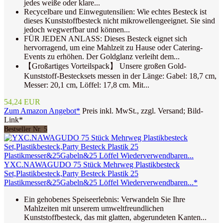
jedes weiße oder klare...
Recycelbare und Einwegutensilien: Wie echtes Besteck ist
dieses Kunststoffbesteck nicht mikrowellengeeignet. Sie sind
jedoch wegwerfbar und können...
FÜR JEDEN ANLASS: Dieses Besteck eignet sich
hervorragend, um eine Mahlzeit zu Hause oder Catering-
Events zu erhöhen. Der Goldglanz verleiht dem...
【Großartiges Vorteilspack】 Unsere großen Gold-
Kunststoff-Bestecksets messen in der Länge: Gabel: 18,7 cm,
Messer: 20,1 cm, Löffel: 17,8 cm. Mit...
54,24 EUR
Zum Amazon Angebot*
Preis inkl. MwSt., zzgl. Versand; Bild-
Link*
Bestseller Nr. 5
YXC.NAWAGUDO 75 Stück Mehrweg Plastikbesteck
Set,Plastikbesteck,Party Besteck Plastik 25
Plastikmesser&25Gabeln&25 Löffel Wiederverwendbaren...*
Ein gehobenes Speiseerlebnis: Verwandeln Sie Ihre
Mahlzeiten mit unserem umweltfreundlichen
Kunststoffbesteck, das mit glatten, abgerundeten Kanten...