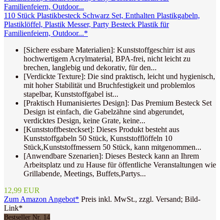
110 Stück Plastikbesteck Schwarz Set, Enthalten Plastikgabeln,
Plastiklöffel, Plastik Messer, Party Besteck Plastik für
Familienfeiern, Outdoor...*
[Sichere essbare Materialien]: Kunststoffgeschirr ist aus
hochwertigem Acrylmaterial, BPA-frei, nicht leicht zu
brechen, langlebig und dekorativ, für den...
[Verdickte Texture]: Die sind praktisch, leicht und hygienisch,
mit hoher Stabilität und Bruchfestigkeit und problemlos
stapelbar, Kunststoffgabel ist...
[Praktisch Humanisiertes Design]: Das Premium Besteck Set
Design ist einfach, die Gabelzähne sind abgerundet,
verdicktes Design, keine Grate, keine...
[Kunststoffbesteckset]: Dieses Produkt besteht aus
Kunststoffgabeln 50 Stück, Kunststofflöffeln 10
Stück,Kunststoffmessern 50 Stück, kann mitgenommen...
[Anwendbare Szenarien]: Dieses Besteck kann an Ihrem
Arbeitsplatz und zu Hause für öffentliche Veranstaltungen wie
Grillabende, Meetings, Buffets,Partys...
12,99 EUR
Zum Amazon Angebot*
Preis inkl. MwSt., zzgl. Versand; Bild-
Link*
Bestseller Nr. 14