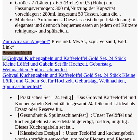
Größe - 7 (Länge) x 6,5 (Breite) x 9,5 (Höhe) cm,
Fassungsvermögen: 300 ml,Nutzung der Kapazität
vorschlagen : 280ml, insgesamt 50 Tassen, kann die...
Müheloses Aufräumen - Diese tasse ist die perfekte lösung für
elegantes und dennoch bequemes essen an jedem ort! Kürzere
reinigungs- und spülzeiten...
Zum Amazon Angebot*
Preis inkl. MwSt., zzgl. Versand; Bild-
Link*
Bestseller Nr. 18
Gohytal Kuchengabeln und Kaffeelöffel Gold Set, 24 Stück Kleine
Löffel und Gabeln Set für Hochzeit, Geburtstag, Weihnachten,
Spülmaschinenfest*
【Praktisches Set – 24-teilig】 Das Gohytal Kaffeelöffel und
Kuchengabeln Set enthält insgesamt 24 Teile und ist ideal als
Ersatz oder Reserve für...
【Gesundheit & Spülmaschinenfest】: Unser Teelöffel und
kuchengabeln ist aus Edelstahl gefertigt, rostfrei, ungiftig .
Dieses Kuchengabeln set ist...
【Klassisches Design】: Unser Teelöffel und kuchengabeln
wurde sorgfältig entworfen, um mehr Eleganz und Eleganz