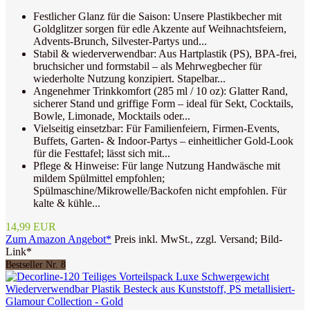
Festlicher Glanz für die Saison: Unsere Plastikbecher mit
Goldglitzer sorgen für edle Akzente auf Weihnachtsfeiern,
Advents-Brunch, Silvester-Partys und...
Stabil & wiederverwendbar: Aus Hartplastik (PS), BPA-frei,
bruchsicher und formstabil – als Mehrwegbecher für
wiederholte Nutzung konzipiert. Stapelbar...
Angenehmer Trinkkomfort (285 ml / 10 oz): Glatter Rand,
sicherer Stand und griffige Form – ideal für Sekt, Cocktails,
Bowle, Limonade, Mocktails oder...
Vielseitig einsetzbar: Für Familienfeiern, Firmen-Events,
Buffets, Garten- & Indoor-Partys – einheitlicher Gold-Look
für die Festtafel; lässt sich mit...
Pflege & Hinweise: Für lange Nutzung Handwäsche mit
mildem Spülmittel empfohlen;
Spülmaschine/Mikrowelle/Backofen nicht empfohlen. Für
kalte & kühle...
14,99 EUR
Zum Amazon Angebot*
Preis inkl. MwSt., zzgl. Versand; Bild-
Link*
Bestseller Nr. 8