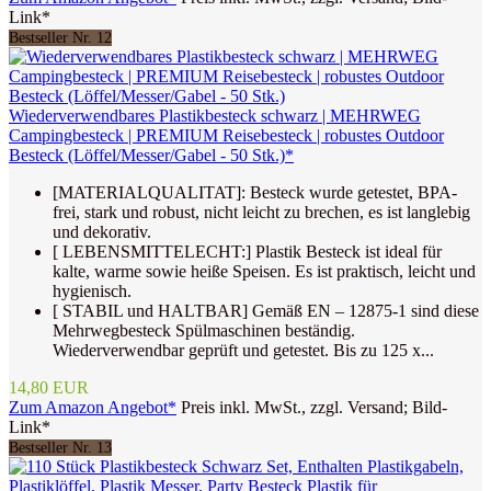
Link*
Bestseller Nr. 12
Wiederverwendbares Plastikbesteck schwarz | MEHRWEG
Campingbesteck | PREMIUM Reisebesteck | robustes Outdoor
Besteck (Löffel/Messer/Gabel - 50 Stk.)*
[MATERIALQUALITAT]: Besteck wurde getestet, BPA-
frei, stark und robust, nicht leicht zu brechen, es ist langlebig
und dekorativ.
[ LEBENSMITTELECHT:] Plastik Besteck ist ideal für
kalte, warme sowie heiße Speisen. Es ist praktisch, leicht und
hygienisch.
[ STABIL und HALTBAR] Gemäß EN – 12875-1 sind diese
Mehrwegbesteck Spülmaschinen beständig.
Wiederverwendbar geprüft und getestet. Bis zu 125 x...
14,80 EUR
Zum Amazon Angebot*
Preis inkl. MwSt., zzgl. Versand; Bild-
Link*
Bestseller Nr. 13