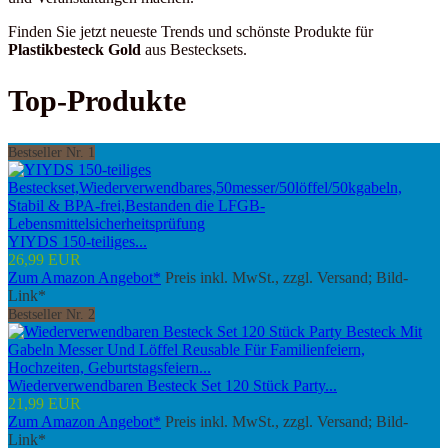
Finden Sie jetzt neueste Trends und schönste Produkte für
Plastikbesteck Gold
aus Bestecksets.
Top-Produkte
Bestseller Nr. 1
YIYDS 150-teiliges...
26,99 EUR
Zum Amazon Angebot*
Preis inkl. MwSt., zzgl. Versand; Bild-
Link*
Bestseller Nr. 2
Wiederverwendbaren Besteck Set 120 Stück Party...
21,99 EUR
Zum Amazon Angebot*
Preis inkl. MwSt., zzgl. Versand; Bild-
Link*