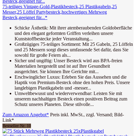
75-teiliges Vintage-Gold-Plastikbesteck,25 Plastikgabeln,25
Messer,25 Löffel Partybesteck,hochwertiges Mehrweg
Besteck,geeignet für...*
Schicke Ästhetik: Mit ihrer atemberaubenden Goldoberfläche
und den elegant geformten Griffen verleihen unsere
Kunststoffbestecke jeder Veranstaltung...
Großzügiges 75-teiliges Sortiment: Mit 25 Gabeln, 25 Löffeln
und 25 Messern sorgt dieses umfassende Set dafür, dass Sie
sowohl für große Feiern als...
Sicher und ungiftig: Unser Besteck wird aus BPA-freien
Materialien hergestellt und ist auf Ihre Gesundheit
ausgerichtet. Sie können Ihre Gerichte mit...
Erschwinglicher Luxus: Erleben Sie das Aussehen und die
Haptik von Premium-Besteck ohne den hohen Preis. Unsere
langlebigen Plastikgabeln und -messer...
Umweltbewusst und wiederverwendbar: Leisten Sie mit
unserem nachhaltigen Besteck einen positiven Beitrag zum
Schutz unseres Planeten. Diese stilvolle...
Zum Amazon Angebot*
Preis inkl. MwSt., zzgl. Versand; Bild-
Link*
Bestseller Nr. 10