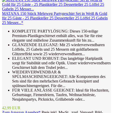
MATANA 150 Stück Mehrweg Partygeschirr Set in Weiß & Gold
für 25 Gäste - 25 Plastikteller 25 Dessertteller 25 Löffel 25 Gabeln
25 Messer...*
KOMPLETTE PARTYLÖSUNG: Dieses 150-teilige
Premium-Plastikgeschirrset enthält alles, was Sie für eine
elegante und mühelose Zusammenkunft für bis zu...
GLÄNZENDE ELEGANZ: Mit 25 wiederverwendbaren
Löffeln, 25 Gabeln und 25 Messern mit goldfarbenem
Glitzereffekt sowie 25 wiederverwendbaren...
ELEGANT UND ROBUST: Das langlebige Hartplastik
sorgt für Stabilität und edle Optik. Unser wiederverwendbares
Geschirrset hält dem Trubel jeder...
WIEDERVERWENDBAR &
SPÜLMASCHINENGEEIGNET: Alle Komponenten des
Sets sind für den mehrfachen Gebrauch konzipiert und
spülmaschinengeeignet. Für die...
FÜR VIELE ANLÄSSE GEEIGNET: Ideal für Hochzeiten,
Geburtstage, Firmenfeiern, Taufen, Weihnachtsfeste,
Neujahrspartys, Picknicks, Grillabende oder...
42,99 EUR
Zum Amazon Angebot*
Preis inkl. MwSt., zzgl. Versand; Bild-