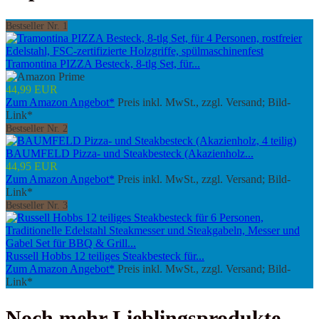
Bestseller Nr. 1
Tramontina PIZZA Besteck, 8-tlg Set, für...
44,99 EUR
Zum Amazon Angebot*
Preis inkl. MwSt., zzgl. Versand; Bild-
Link*
Bestseller Nr. 2
BAUMFELD Pizza- und Steakbesteck (Akazienholz...
44,95 EUR
Zum Amazon Angebot*
Preis inkl. MwSt., zzgl. Versand; Bild-
Link*
Bestseller Nr. 3
Russell Hobbs 12 teiliges Steakbesteck für...
Zum Amazon Angebot*
Preis inkl. MwSt., zzgl. Versand; Bild-
Link*
Noch mehr Lieblingsprodukte