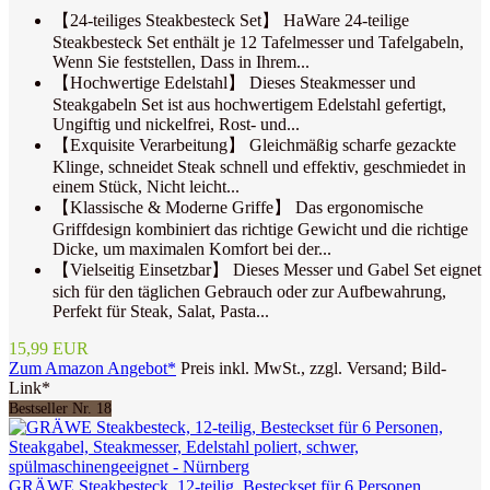
【24-teiliges Steakbesteck Set】 HaWare 24-teilige
Steakbesteck Set enthält je 12 Tafelmesser und Tafelgabeln,
Wenn Sie feststellen, Dass in Ihrem...
【Hochwertige Edelstahl】 Dieses Steakmesser und
Steakgabeln Set ist aus hochwertigem Edelstahl gefertigt,
Ungiftig und nickelfrei, Rost- und...
【Exquisite Verarbeitung】 Gleichmäßig scharfe gezackte
Klinge, schneidet Steak schnell und effektiv, geschmiedet in
einem Stück, Nicht leicht...
【Klassische & Moderne Griffe】 Das ergonomische
Griffdesign kombiniert das richtige Gewicht und die richtige
Dicke, um maximalen Komfort bei der...
【Vielseitig Einsetzbar】 Dieses Messer und Gabel Set eignet
sich für den täglichen Gebrauch oder zur Aufbewahrung,
Perfekt für Steak, Salat, Pasta...
15,99 EUR
Zum Amazon Angebot*
Preis inkl. MwSt., zzgl. Versand; Bild-
Link*
Bestseller Nr. 18
GRÄWE Steakbesteck, 12-teilig, Besteckset für 6 Personen,