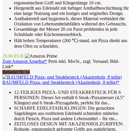
ergonomischem Griff und Klingenlänge 10 cm.
Hergestellt aus Edelstahl mit farbiger Antihaftbeschichtung für
eine lange Nutzung und ein lustiges und originelles Design.
Antibakteriell und hygienisch, dieses Material verhindert die
Oxidation von Lebensmittelabfällen während des Gebrauchs.
Gesamtlänge der Messer 20 cm Passt problemlos in jede
Schublade oder Küchenmesserblock.
Hält hohen Temperaturen (260 ℃) stand, um Pizza direkt aus
dem Ofen zu schneiden.
29,06 EUR
Zum Amazon Angebot*
Preis inkl. MwSt., zzgl. Versand; Bild-
Link*
Bestseller Nr. 14
BAUMFELD Pizza- und Steakbesteck (Akazienholz, 8 teilig)*
12-TEILIGES PIZZA- UND STEAKBESTECK FÜR 6
PERSONEN: Dieses Set enthält 6 Steak-/Pizzamesser (4,5”
Klingen) und 6 Steak-/Pizzagabeln, perfekt für das...
SCHARFE EDELSTAHLKLINGEN: Die gezackten
Sägeklingen aus rostfreiem Edelstahl schneiden mühelos
durch Fleisch, Pizza und andere Lebensmittel – für ein...
ZEITLOSES DESIGN MIT AKAZIENHOLZGRIFFEN:
Robuste, ergonomisch geformte Griffe aus natürlichem,