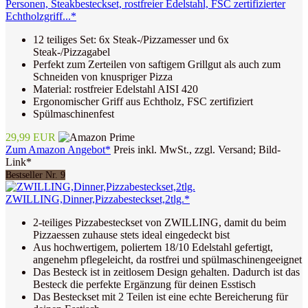
Personen, Steakbesteckset, rostfreier Edelstahl, FSC zertifizierter
Echtholzgriff...*
12 teiliges Set: 6x Steak-/Pizzamesser und 6x
Steak-/Pizzagabel
Perfekt zum Zerteilen von saftigem Grillgut als auch zum
Schneiden von knuspriger Pizza
Material: rostfreier Edelstahl AISI 420
Ergonomischer Griff aus Echtholz, FSC zertifiziert
Spülmaschinenfest
29,99 EUR
Zum Amazon Angebot*
Preis inkl. MwSt., zzgl. Versand; Bild-
Link*
Bestseller Nr. 9
ZWILLING,Dinner,Pizzabesteckset,2tlg.*
2-teiliges Pizzabesteckset von ZWILLING, damit du beim
Pizzaessen zuhause stets ideal eingedeckt bist
Aus hochwertigem, poliertem 18/10 Edelstahl gefertigt,
angenehm pflegeleicht, da rostfrei und spülmaschinengeeignet
Das Besteck ist in zeitlosem Design gehalten. Dadurch ist das
Besteck die perfekte Ergänzung für deinen Esstisch
Das Besteckset mit 2 Teilen ist eine echte Bereicherung für