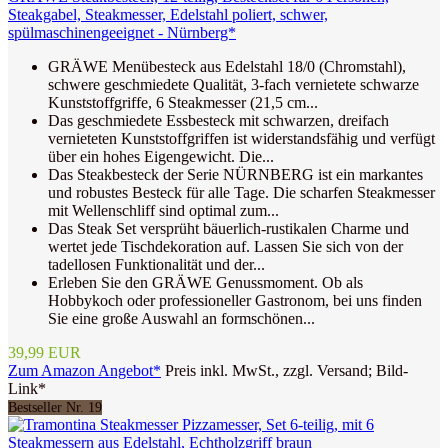
Steakgabel, Steakmesser, Edelstahl poliert, schwer,
spülmaschinengeeignet - Nürnberg*
GRÄWE Menübesteck aus Edelstahl 18/0 (Chromstahl),
schwere geschmiedete Qualität, 3-fach vernietete schwarze
Kunststoffgriffe, 6 Steakmesser (21,5 cm...
Das geschmiedete Essbesteck mit schwarzen, dreifach
vernieteten Kunststoffgriffen ist widerstandsfähig und verfügt
über ein hohes Eigengewicht. Die...
Das Steakbesteck der Serie NÜRNBERG ist ein markantes
und robustes Besteck für alle Tage. Die scharfen Steakmesser
mit Wellenschliff sind optimal zum...
Das Steak Set versprüht bäuerlich-rustikalen Charme und
wertet jede Tischdekoration auf. Lassen Sie sich von der
tadellosen Funktionalität und der...
Erleben Sie den GRÄWE Genussmoment. Ob als
Hobbykoch oder professioneller Gastronom, bei uns finden
Sie eine große Auswahl an formschönen...
39,99 EUR
Zum Amazon Angebot*
Preis inkl. MwSt., zzgl. Versand; Bild-
Link*
Bestseller Nr. 19