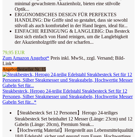
minimal gewachstem Akazienholz, bieten eine stilvolle
Optik...
ERGONOMISCHES DESIGN FÜR PERFEKTES
HANDLING: Die Griffe sind so gestaltet, dass sie sowohl
stilvoll als auch komfortabel in der Hand liegen, ideal für...
EINFACHE REINIGUNG & LANGLEBIG: Das Besteck
lässt sich einfach von Hand reinigen, um die Langlebigkeit
der Akazienholzgriffe und der scharfen...
79,95 EUR
Zum Amazon Angebot*
Preis inkl. MwSt., zzgl. Versand; Bild-
Link*
Angebot
Bestseller Nr. 15
Steakbesteck, Herogo 24-teilig Edelstahl Steakbesteck Set für 12
Personen, Silber Steakmesser und Steakgabeln, Hochwertig Messer
Gabeln Set für...*
【Steakbesteck Set 12 Personen】Herogo 24-teiliges
Steakbesteck Set beinhaltet 12 Messer (Länge: 23cm) und 12
Gabeln (Länge: 20cm), Premium Steak...
【Hochwertig Material】Hergestellt aus Lebensmittelqualität
18/0 Edelstahl, sicher und gesund zum Essen, Hochwertiges