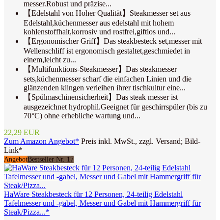
messer.Robust und präzise...
【Edelstahl von Hoher Qualität】Steakmesser set aus
Edelstahl,küchenmesser aus edelstahl mit hohem
kohlenstoffhalt,korrosiv und rostfrei,giftlos und...
【Ergonomischer Griff】Das steakbesteck set,messer mit
Wellenschliff ist ergonomisch gestaltet,geschmiedet in
einem,leicht zu...
【Multifunktions-Steakmesser】Das steakmesser
sets,küchenmesser scharf die einfachen Linien und die
glänzenden klingen verleihen ihrer tischkultur eine...
【Spülmaschinensicherheit】Das steak messer ist
ausgezeichnet hydrophil.Geeignet für geschirrspüler (bis zu
70°C) ohne erhebliche wartung und...
22,29 EUR
Zum Amazon Angebot*
Preis inkl. MwSt., zzgl. Versand; Bild-
Link*
Angebot
Bestseller Nr. 17
HaWare Steakbesteck für 12 Personen, 24-teilig Edelstahl
Tafelmesser und -gabel, Messer und Gabel mit Hammergriff für
Steak/Pizza...*