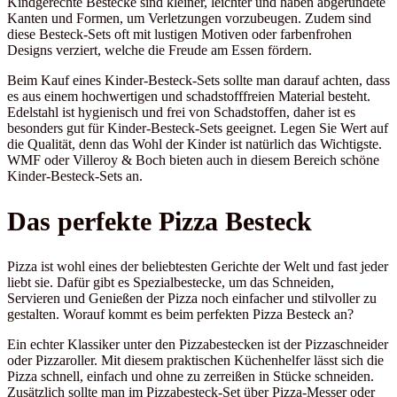
Kindgerechte Bestecke sind kleiner, leichter und haben abgerundete
Kanten und Formen, um Verletzungen vorzubeugen. Zudem sind
diese Besteck-Sets oft mit lustigen Motiven oder farbenfrohen
Designs verziert, welche die Freude am Essen fördern.
Beim Kauf eines Kinder-Besteck-Sets sollte man darauf achten, dass
es aus einem hochwertigen und schadstofffreien Material besteht.
Edelstahl ist hygienisch und frei von Schadstoffen, daher ist es
besonders gut für Kinder-Besteck-Sets geeignet. Legen Sie Wert auf
die Qualität, denn das Wohl der Kinder ist natürlich das Wichtigste.
WMF oder Villeroy & Boch bieten auch in diesem Bereich schöne
Kinder-Besteck-Sets an.
Das perfekte Pizza Besteck
Pizza ist wohl eines der beliebtesten Gerichte der Welt und fast jeder
liebt sie. Dafür gibt es Spezialbestecke, um das Schneiden,
Servieren und Genießen der Pizza noch einfacher und stilvoller zu
gestalten. Worauf kommt es beim perfekten Pizza Besteck an?
Ein echter Klassiker unter den Pizzabestecken ist der Pizzaschneider
oder Pizzaroller. Mit diesem praktischen Küchenhelfer lässt sich die
Pizza schnell, einfach und ohne zu zerreißen in Stücke schneiden.
Zusätzlich sollte man im Pizzabesteck-Set über Pizza-Messer oder