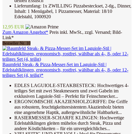
deinen Esstisch
Lieferumfang: 1x ZWILLING Pizzabesteckset, 2-tlg., Dinner,
Inhalt: 1 Menügabel, 1 Pizzamesser, Material: 18/10
Edelstahl, 1000920
12,95 EUR
Zum Amazon Angebot*
Preis inkl. MwSt., zzgl. Versand; Bild-
Link*
Bestseller Nr. 10
Baumfeld Steak- & Pizza-Messer-Set im Laguiole-Stil |
Edelstahlklingen, ergonomisch, rostfrei, wählbar als 4-, 8- oder 12-
teiliges Set (4, teilig)*
EDLES LAGUIOLE-STEAKBESTECK: Hochwertiges 4-
teiliges Set mit zwei Steakmessern und zwei Gabeln im
exklusiven Laguiole-Stil – Perfekt für Feinschmecker...
ERGONOMISCHE AKAZIENHOLZGRIFFE: Die Griffe
aus robustem, feuchtigkeitsresistentem Akazienholz bieten
eine angenehme Haptik, außergewöhnliche Haltbarkeit...
RASIERMESSER-SCHARFE KLINGEN: Hochwertige
Edelstahlklingen gleiten mühelos durch Steak, Pizza und
andere Köstlichkeiten – für ein unvergleichliches...
VIELSEITIG UND STILVOLL: Ideal für Dinnerpartys,