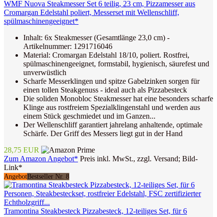
WMF Nuova Steakmesser Set 6 teilig, 23 cm, Pizzamesser aus
Cromargan Edelstahl poliert, Messerset mit Wellenschliff,
spülmaschinengeeignet*
Inhalt: 6x Steakmesser (Gesamtlänge 23,0 cm) -
Artikelnummer: 1291716046
Material: Cromargan Edelstahl 18/10, poliert. Rostfrei,
spülmaschinengeeignet, formstabil, hygienisch, säurefest und
unverwüstlich
Scharfe Messerklingen und spitze Gabelzinken sorgen für
einen tollen Steakgenuss - ideal auch als Pizzabesteck
Die soliden Monobloc Steakmesser hat eine besonders scharfe
Klinge aus rostfreiem Spezialklingenstahl und werden aus
einem Stück geschmiedet und im Ganzen...
Der Wellenschliff garantiert jahrelang anhaltende, optimale
Schärfe. Der Griff des Messers liegt gut in der Hand
28,75 EUR
Zum Amazon Angebot*
Preis inkl. MwSt., zzgl. Versand; Bild-
Link*
Angebot
Bestseller Nr. 8
Tramontina Steakbesteck Pizzabesteck, 12-teiliges Set, für 6