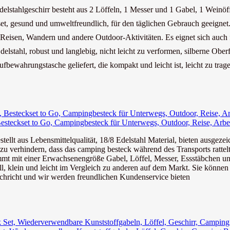
lstahlgeschirr besteht aus 2 Löffeln, 1 Messer und 1 Gabel, 1 Weinöff
gesund und umweltfreundlich, für den täglichen Gebrauch geeignet. E
eisen, Wandern und andere Outdoor-Aktivitäten. Es eignet sich auch fü
ahl, robust und langlebig, nicht leicht zu verformen, silberne Oberfl
ewahrungstasche geliefert, die kompakt und leicht ist, leicht zu trage
esteckset to Go, Campingbesteck für Unterwegs, Outdoor, Reise, Arbei
tellt aus Lebensmittelqualität, 18/8 Edelstahl Material, bieten ausgezeic
u verhindern, dass das camping besteck während des Transports rattelt
mmt mit einer Erwachsenengröße Gabel, Löffel, Messer, Essstäbchen un
 klein und leicht im Vergleich zu anderen auf dem Markt. Sie können si
achricht und wir werden freundlichen Kundenservice bieten