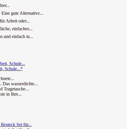
ner...
ine gute Alternative...
r Arbeit oder...
äche, einfaches...
n und einfach in...
t, Schule...*
hnete...
. Das wasserdichte...
d Tragetasche...
e in Ihre...