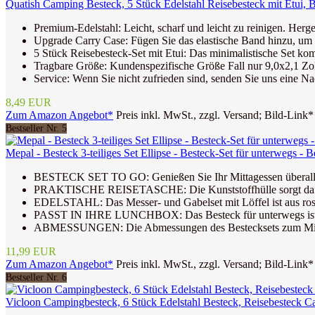
Quatish Camping Besteck, 5 Stück Edelstahl Reisebesteck mit Etui, B
Premium-Edelstahl: Leicht, scharf und leicht zu reinigen. Herges
Upgrade Carry Case: Fügen Sie das elastische Band hinzu, um z
5 Stück Reisebesteck-Set mit Etui: Das minimalistische Set ko
Tragbare Größe: Kundenspezifische Größe Fall nur 9,0x2,1 Zoll,
Service: Wenn Sie nicht zufrieden sind, senden Sie uns eine N
8,49 EUR
Zum Amazon Angebot*
Preis inkl. MwSt., zzgl. Versand; Bild-Link*
Bestseller Nr. 5
Mepal - Besteck 3-teiliges Set Ellipse - Besteck-Set für unterwegs - 
BESTECK SET TO GO: Genießen Sie Ihr Mittagessen überall mi
PRAKTISCHE REISETASCHE: Die Kunststoffhülle sorgt dafür, 
EDELSTAHL: Das Messer- und Gabelset mit Löffel ist aus rostf
PASST IN IHRE LUNCHBOX: Das Besteck für unterwegs ist di
ABMESSUNGEN: Die Abmessungen des Bestecksets zum Mitn
11,99 EUR
Zum Amazon Angebot*
Preis inkl. MwSt., zzgl. Versand; Bild-Link*
Bestseller Nr. 6
Vicloon Campingbesteck, 6 Stück Edelstahl Besteck, Reisebesteck Cam