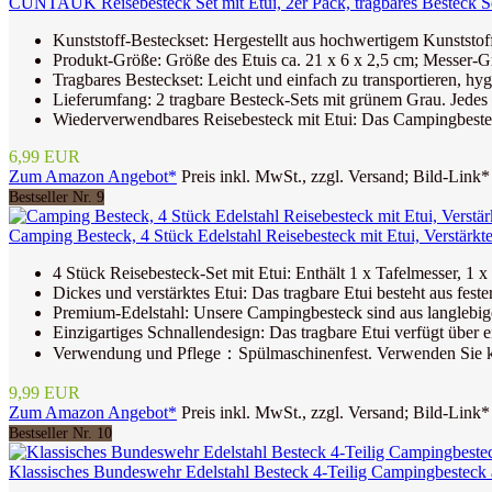
CUNTAUK Reisebesteck Set mit Etui, 2er Pack, tragbares Besteck Set
Kunststoff-Besteckset: Hergestellt aus hochwertigem Kunststoff 
Produkt-Größe: Größe des Etuis ca. 21 x 6 x 2,5 cm; Messer-Gr
Tragbares Besteckset: Leicht und einfach zu transportieren, hyg
Lieferumfang: 2 tragbare Besteck-Sets mit grünem Grau. Jedes 
Wiederverwendbares Reisebesteck mit Etui: Das Campingbesteck
6,99 EUR
Zum Amazon Angebot*
Preis inkl. MwSt., zzgl. Versand; Bild-Link*
Bestseller Nr. 9
Camping Besteck, 4 Stück Edelstahl Reisebesteck mit Etui, Verstärkt
4 Stück Reisebesteck-Set mit Etui: Enthält 1 x Tafelmesser, 1 x 
Dickes und verstärktes Etui: Das tragbare Etui besteht aus feste
Premium-Edelstahl: Unsere Campingbesteck sind aus langlebigem, 
Einzigartiges Schnallendesign: Das tragbare Etui verfügt über ei
Verwendung und Pflege：Spülmaschinenfest. Verwenden Sie kei
9,99 EUR
Zum Amazon Angebot*
Preis inkl. MwSt., zzgl. Versand; Bild-Link*
Bestseller Nr. 10
Klassisches Bundeswehr Edelstahl Besteck 4-Teilig Campingbesteck