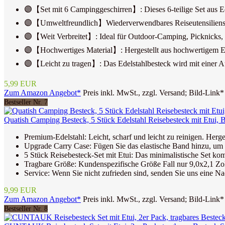
🟣【Set mit 6 Campinggeschirren】: Dieses 6-teilige Set aus Ede
🟣【Umweltfreundlich】Wiederverwendbares Reiseutensilienset, 
🟣【Weit Verbreitet】: Ideal für Outdoor-Camping, Picknicks, R
🟣【Hochwertiges Material】: Hergestellt aus hochwertigem Edelst
🟣【Leicht zu tragen】: Das Edelstahlbesteck wird mit einer Aufb
5,99 EUR
Zum Amazon Angebot*
Preis inkl. MwSt., zzgl. Versand; Bild-Link*
Bestseller Nr. 7
Quatish Camping Besteck, 5 Stück Edelstahl Reisebesteck mit Etui, B
Premium-Edelstahl: Leicht, scharf und leicht zu reinigen. Herges
Upgrade Carry Case: Fügen Sie das elastische Band hinzu, um z
5 Stück Reisebesteck-Set mit Etui: Das minimalistische Set ko
Tragbare Größe: Kundenspezifische Größe Fall nur 9,0x2,1 Zoll,
Service: Wenn Sie nicht zufrieden sind, senden Sie uns eine N
9,99 EUR
Zum Amazon Angebot*
Preis inkl. MwSt., zzgl. Versand; Bild-Link*
Bestseller Nr. 8