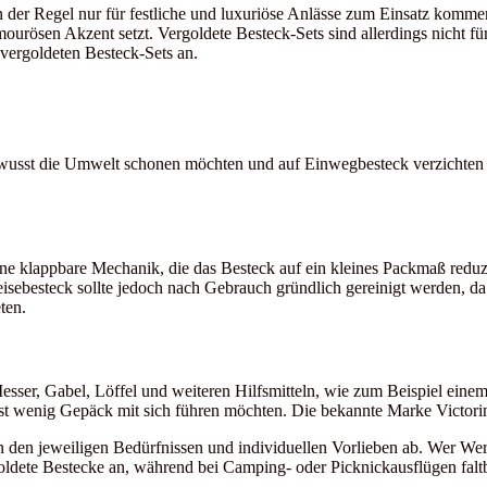
in der Regel nur für festliche und luxuriöse Anlässe zum Einsatz komm
urösen Akzent setzt. Vergoldete Besteck-Sets sind allerdings nicht fü
vergoldeten Besteck-Sets an.
bewusst die Umwelt schonen möchten und auf Einwegbesteck verzichten w
 eine klappbare Mechanik, die das Besteck auf ein kleines Packmaß red
Reisebesteck sollte jedoch nach Gebrauch gründlich gereinigt werden, 
ten.
esser, Gabel, Löffel und weiteren Hilfsmitteln, wie zum Beispiel ein
t wenig Gepäck mit sich führen möchten. Die bekannte Marke Victorino
n den jeweiligen Bedürfnissen und individuellen Vorlieben ab. Wer Wert 
goldete Bestecke an, während bei Camping- oder Picknickausflügen faltb