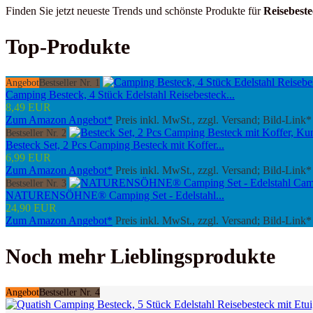
Finden Sie jetzt neueste Trends und schönste Produkte für
Reisebest
Top-Produkte
Angebot
Bestseller Nr. 1
Camping Besteck, 4 Stück Edelstahl Reisebesteck...
8,49 EUR
Zum Amazon Angebot*
Preis inkl. MwSt., zzgl. Versand; Bild-Link*
Bestseller Nr. 2
Besteck Set, 2 Pcs Camping Besteck mit Koffer...
6,99 EUR
Zum Amazon Angebot*
Preis inkl. MwSt., zzgl. Versand; Bild-Link*
Bestseller Nr. 3
NATURENSÖHNE® Camping Set - Edelstahl...
24,90 EUR
Zum Amazon Angebot*
Preis inkl. MwSt., zzgl. Versand; Bild-Link*
Noch mehr Lieblingsprodukte
Angebot
Bestseller Nr. 4