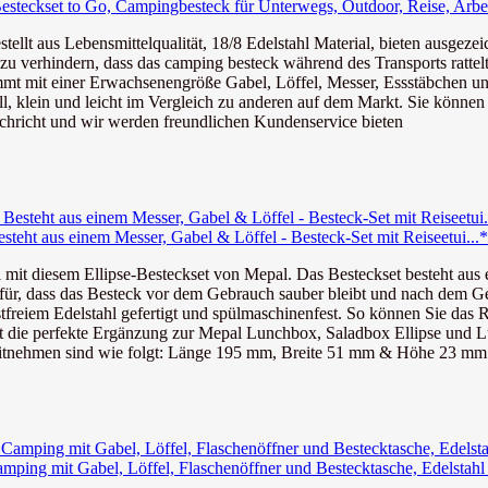
esteckset to Go, Campingbesteck für Unterwegs, Outdoor, Reise, Arbei
tellt aus Lebensmittelqualität, 18/8 Edelstahl Material, bieten ausgezeic
u verhindern, dass das camping besteck während des Transports rattelt
mmt mit einer Erwachsenengröße Gabel, Löffel, Messer, Essstäbchen un
 klein und leicht im Vergleich zu anderen auf dem Markt. Sie können si
achricht und wir werden freundlichen Kundenservice bieten
Besteht aus einem Messer, Gabel & Löffel - Besteck-Set mit Reiseetui...*
t diesem Ellipse-Besteckset von Mepal. Das Besteckset besteht aus 
dass das Besteck vor dem Gebrauch sauber bleibt und nach dem Gebr
reiem Edelstahl gefertigt und spülmaschinenfest. So können Sie das Re
e perfekte Ergänzung zur Mepal Lunchbox, Saladbox Ellipse und L
ehmen sind wie folgt: Länge 195 mm, Breite 51 mm & Höhe 23 mm
ping mit Gabel, Löffel, Flaschenöffner und Bestecktasche, Edelstahl 