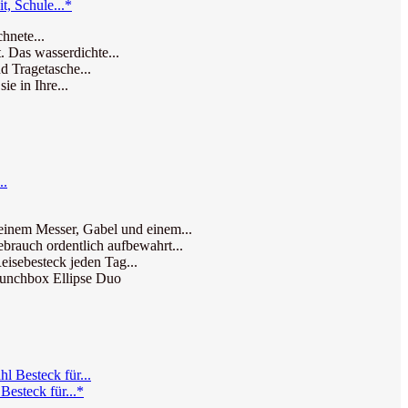
t, Schule...*
hnete...
. Das wasserdichte...
d Tragetasche...
e in Ihre...
einem Messer, Gabel und einem...
auch ordentlich aufbewahrt...
isebesteck jeden Tag...
unchbox Ellipse Duo
Besteck für...*