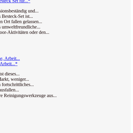
teck Set für...*
sionsbeständig und...
Besteck-Set ist...
 Ort fallen gelassen...
s umweltfreundliche...
or-Aktivitäten oder den...
Arbeit...*
t dieses...
arkt, weniger...
ortschrittliches...
usfallen...
e Reinigungswerkzeuge aus...