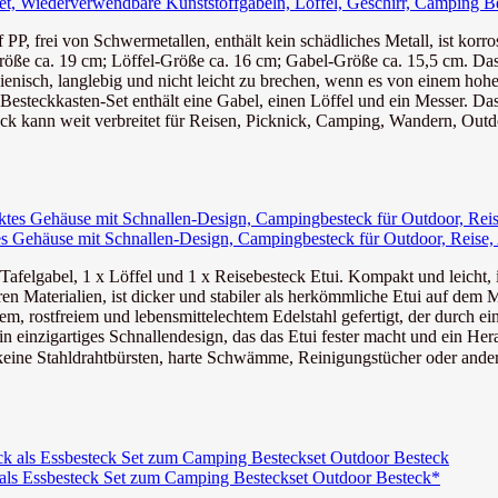
, Wiederverwendbare Kunststoffgabeln, Löffel, Geschirr, Camping Bes
PP, frei von Schwermetallen, enthält kein schädliches Metall, ist korro
öße ca. 19 cm; Löffel-Größe ca. 16 cm; Gabel-Größe ca. 15,5 cm. Das 
ienisch, langlebig und nicht leicht zu brechen, wenn es von einem hohen
Besteckkasten-Set enthält eine Gabel, einen Löffel und ein Messer. Da
 kann weit verbreitet für Reisen, Picknick, Camping, Wandern, Outdo
es Gehäuse mit Schnallen-Design, Campingbesteck für Outdoor, Reise, 
Tafelgabel, 1 x Löffel und 1 x Reisebesteck Etui. Kompakt und leicht, is
ren Materialien, ist dicker und stabiler als herkömmliche Etui auf dem M
rostfreiem und lebensmittelechtem Edelstahl gefertigt, der durch ein f
n einzigartiges Schnallendesign, das das Etui fester macht und ein Hera
ne Stahldrahtbürsten, harte Schwämme, Reinigungstücher oder ander
 als Essbesteck Set zum Camping Besteckset Outdoor Besteck*