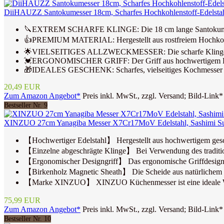
DiiHAUZZ Santokumesser 18cm, Scharfes Hochkohlenstoff-Edelstahl 
🔪EXTREM SCHARFE KLINGE: Die 18 cm lange Santokumesser
👍PREMIUM MATERIAL: Hergestellt aus rostfreiem Hochkohlenst
🌟VIELSEITIGES ALLZWECKMESSER: Die scharfe Klinge eignet
💓ERGONOMISCHER GRIFF: Der Griff aus hochwertigem Pakkaho
🎁IDEALES GESCHENK: Scharfes, vielseitiges Kochmesser für 
20,49 EUR
Zum Amazon Angebot*
Preis inkl. MwSt., zzgl. Versand; Bild-Link*
Bestseller Nr. 9
XINZUO 27cm Yanagiba Messer X7Cr17MoV Edelstahl, Sashimi Sushi 
【Hochwertiger Edelstahl】 Hergestellt aus hochwertigem g
【Einzelne abgeschrägte Klinge】 Bei Verwendung des tradition
【Ergonomischer Designgriff】 Das ergonomische Griffdesign sor
【Birkenholz Magnetic Sheath】 Die Scheide aus natürlichem Birk
【Marke XINZUO】 XINZUO Küchenmesser ist eine ideale Wahl 
75,99 EUR
Zum Amazon Angebot*
Preis inkl. MwSt., zzgl. Versand; Bild-Link*
Bestseller Nr. 10