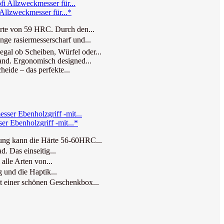
llzweckmesser für...*
e von 59 HRC. Durch den...
ge rasiermesserscharf und...
l ob Scheiben, Würfel oder...
nd. Ergonomisch designed...
ide – das perfekte...
 Ebenholzgriff -mit...*
ng kann die Härte 56-60HRC...
 Das einseitig...
lle Arten von...
 und die Haptik...
 einer schönen Geschenkbox...