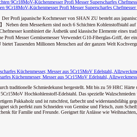
n 9Cr18MoV-Küchenmesser Profi Messer Superscharfes Chefmesser m
】 Der Profi japanische Kochmesser von SHAN ZU besteht aus japani
 Neben dem Messerkern sind noch 6 Schichten Kohlenstoffstahl auf d
messer kombiniert die Ästhetik und klassische Elemente eines traditi
 Profi Messer Gemüsemesser Verwendet G10-Fiberglas-Griff, der eine 
et Tausenden Millionen Menschen auf der ganzen Welt Kochvergnü
harfes Küchenmesser, Messer aus 5Cr15MoV Edelstahl, Allzweckmess
tionelle Schmiedekunst hergestellt. Mit bis zu 59 HRC Härte und 
 Hochkohlenstoff-Edelstahl. Das spezielle Walzschmieden verdi
akkaholz und ist rutschfest, farbecht und widerstandsfähig gegen R
sich perfekt zum Schneiden von Gemüse und Fleisch, zum Scheiben
für Familie und Freunde. Geeignet für Anlässe wie Weihnachten, Ge