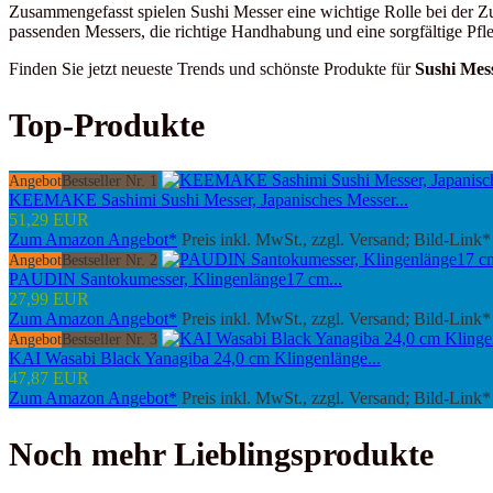
Zusammengefasst spielen Sushi Messer eine wichtige Rolle bei der Zu
passenden Messers, die richtige Handhabung und eine sorgfältige Pfle
Finden Sie jetzt neueste Trends und schönste Produkte für
Sushi Mes
Top-Produkte
Angebot
Bestseller Nr. 1
KEEMAKE Sashimi Sushi Messer, Japanisches Messer...
51,29 EUR
Zum Amazon Angebot*
Preis inkl. MwSt., zzgl. Versand; Bild-Link*
Angebot
Bestseller Nr. 2
PAUDIN Santokumesser, Klingenlänge17 cm...
27,99 EUR
Zum Amazon Angebot*
Preis inkl. MwSt., zzgl. Versand; Bild-Link*
Angebot
Bestseller Nr. 3
KAI Wasabi Black Yanagiba 24,0 cm Klingenlänge...
47,87 EUR
Zum Amazon Angebot*
Preis inkl. MwSt., zzgl. Versand; Bild-Link*
Noch mehr Lieblingsprodukte