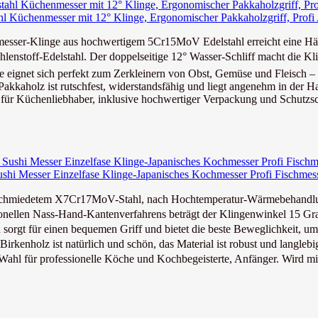
Küchenmesser mit 12° Klinge, Ergonomischer Pakkaholzgriff, Profi A
-Klinge aus hochwertigem 5Cr15MoV Edelstahl erreicht eine Härt
off-Edelstahl. Der doppelseitige 12° Wasser-Schliff macht die Klin
 sich perfekt zum Zerkleinern von Obst, Gemüse und Fleisch – ega
lz ist rutschfest, widerstandsfähig und liegt angenehm in der Ha
Küchenliebhaber, inklusive hochwertiger Verpackung und Schutzsche
Messer Einzelfase Klinge-Japanisches Kochmesser Profi Fischmesser
eschmiedetem X7Cr17MoV-Stahl, nach Hochtemperatur-Wärmebehandlu
ellen Nass-Hand-Kantenverfahrens beträgt der Klingenwinkel 15 Grad.
gt für einen bequemen Griff und bietet die beste Beweglichkeit, um a
enholz ist natürlich und schön, das Material ist robust und langlebig
für professionelle Köche und Kochbegeisterte, Anfänger. Wird mit