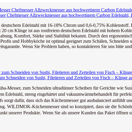
 Chefmesser Allzweckmesser aus hochwertigem Carbon Edelstahl, Ex
m deutschem Edelstahl mit 16-18% Chrom und 0,6-0,75% Kohlenstoff. Die
20 cm Klinge ist aus rostfreiem deutschem Edelstahl mit hohem Kohlens
habung, Komfort, Stärke und Stabilität bekannt. Durch den ergonomisc
Profis und Hobbyköche ist optimal geeignet zum Schälen, Schneiden u
tsgarantie. Wenn Sie Problem haben, so kontaktieren Sie uns bitte und
chneiden von Sushi, Filetieren und Zerteilen von Fisch – Klinge au
esser, zum Schneiden ultradünner Scheiben für Gerichte wie Sushi
Edelstahl, streng eisgehärtet und vakuumwärmebehandelt für perfekte
gt dafür, dass sich das Küchenmesser gut ausbalanciert anfühlt und 
g. WILDMOK-Küchenmesser sind so konzipiert, dass sie die Schönhei
unserer Produkte. Wenn Sie als unsere Kunden das Paket öffnen und