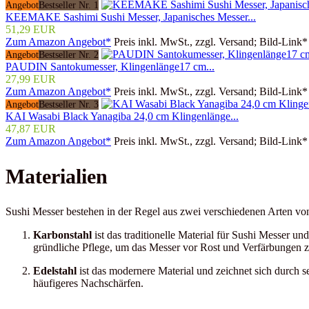
Angebot
Bestseller Nr. 1
KEEMAKE Sashimi Sushi Messer, Japanisches Messer...
51,29 EUR
Zum Amazon Angebot*
Preis inkl. MwSt., zzgl. Versand; Bild-Link*
Angebot
Bestseller Nr. 2
PAUDIN Santokumesser, Klingenlänge17 cm...
27,99 EUR
Zum Amazon Angebot*
Preis inkl. MwSt., zzgl. Versand; Bild-Link*
Angebot
Bestseller Nr. 3
KAI Wasabi Black Yanagiba 24,0 cm Klingenlänge...
47,87 EUR
Zum Amazon Angebot*
Preis inkl. MwSt., zzgl. Versand; Bild-Link*
Materialien
Sushi Messer bestehen in der Regel aus zwei verschiedenen Arten von
Karbonstahl
ist das traditionelle Material für Sushi Messer un
gründliche Pflege, um das Messer vor Rost und Verfärbungen z
Edelstahl
ist das modernere Material und zeichnet sich durch se
häufigeres Nachschärfen.