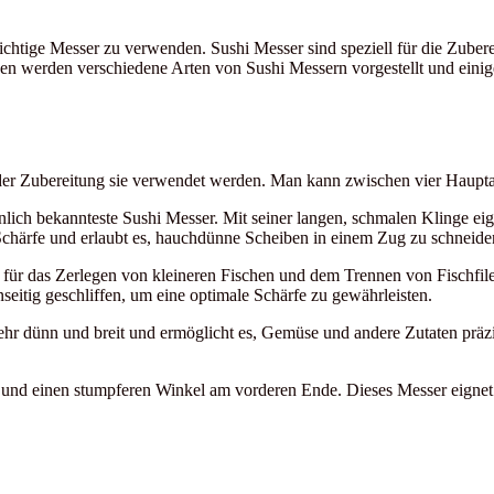
s richtige Messer zu verwenden. Sushi Messer sind speziell für die Zub
 werden verschiedene Arten von Sushi Messern vorgestellt und einig
rt der Zubereitung sie verwendet werden. Man kann zwischen vier Haupt
nlich bekannteste Sushi Messer. Mit seiner langen, schmalen Klinge ei
e Schärfe und erlaubt es, hauchdünne Scheiben in einem Zug zu schneide
 für das Zerlegen von kleineren Fischen und dem Trennen von Fischfilet
seitig geschliffen, um eine optimale Schärfe zu gewährleisten.
ehr dünn und breit und ermöglicht es, Gemüse und andere Zutaten präz
 und einen stumpferen Winkel am vorderen Ende. Dieses Messer eignet 