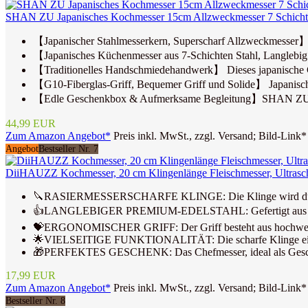
SHAN ZU Japanisches Kochmesser 15cm Allzweckmesser 7 Schichte
【Japanischer Stahlmesserkern, Superscharf Allzweckmesser
【Japanisches Küchenmesser aus 7-Schichten Stahl, Langlebig】
【Traditionelles Handschmiedehandwerk】 Dieses japanische Chef
【G10-Fiberglas-Griff, Bequemer Griff und Solide】 Japanische
【Edle Geschenkbox & Aufmerksame Begleitung】SHAN ZU biet
44,99 EUR
Zum Amazon Angebot*
Preis inkl. MwSt., zzgl. Versand; Bild-Link*
Angebot
Bestseller Nr. 7
DiiHAUZZ Kochmesser, 20 cm Klingenlänge Fleischmesser, Ultrasc
🔪RASIERMESSERSCHARFE KLINGE: Die Klinge wird durch tradi
👍LANGLEBIGER PREMIUM-EDELSTAHL: Gefertigt aus 5Cr15MoV
💝ERGONOMISCHER GRIFF: Der Griff besteht aus hochwertigem P
🌟VIELSEITIGE FUNKTIONALITÄT: Die scharfe Klinge eignet 
🎁PERFEKTES GESCHENK: Das Chefmesser, ideal als Geschenk 
17,99 EUR
Zum Amazon Angebot*
Preis inkl. MwSt., zzgl. Versand; Bild-Link*
Bestseller Nr. 8