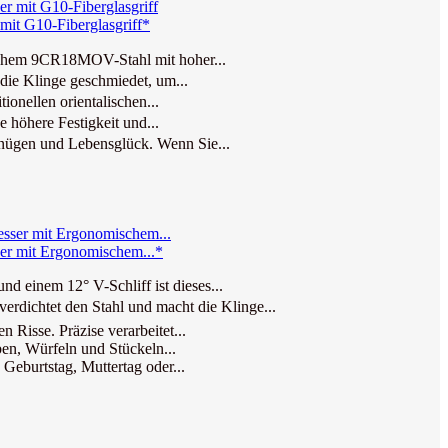
it G10-Fiberglasgriff*
schem 9CR18MOV-Stahl mit hoher...
ie Klinge geschmiedet, um...
onellen orientalischen...
höhere Festigkeit und...
gen und Lebensglück. Wenn Sie...
er mit Ergonomischem...*
einem 12° V-Schliff ist dieses...
chtet den Stahl und macht die Klinge...
isse. Präzise verarbeitet...
, Würfeln und Stückeln...
burtstag, Muttertag oder...