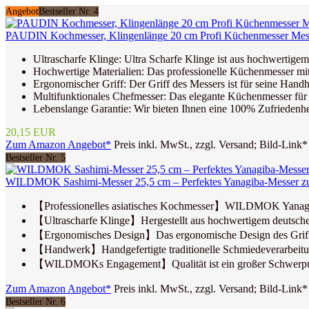
Angebot
Bestseller Nr. 4
PAUDIN Kochmesser, Klingenlänge 20 cm Profi Küchenmesser Messer
Ultrascharfe Klinge: Ultra Scharfe Klinge ist aus hochwertige
Hochwertige Materialien: Das professionelle Küchenmesser mit 
Ergonomischer Griff: Der Griff des Messers ist für seine Hand
Multifunktionales Chefmesser: Das elegante Küchenmesser für 
Lebenslange Garantie: Wir bieten Ihnen eine 100% Zufriedenhei
20,15 EUR
Zum Amazon Angebot*
Preis inkl. MwSt., zzgl. Versand; Bild-Link*
Bestseller Nr. 5
WILDMOK Sashimi-Messer 25,5 cm – Perfektes Yanagiba-Messer zum S
【Professionelles asiatisches Kochmesser】WILDMOK Yanagiba-M
【Ultrascharfe Klinge】Hergestellt aus hochwertigem deutschem 
【Ergonomisches Design】Das ergonomische Design des Griffs sor
【Handwerk】Handgefertigte traditionelle Schmiedeverarbeitun
【WILDMOKs Engagement】Qualität ist ein großer Schwerpunkt 
Zum Amazon Angebot*
Preis inkl. MwSt., zzgl. Versand; Bild-Link*
Bestseller Nr. 6