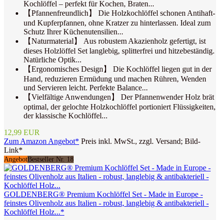
Kochlöffel – perfekt für Kochen, Braten...
【Pfannenfreundlich】 Die Holzkochlöffel schonen Antihaft-
und Kupferpfannen, ohne Kratzer zu hinterlassen. Ideal zum
Schutz Ihrer Küchenutensilien...
【Naturmaterial】 Aus robustem Akazienholz gefertigt, ist
dieses Holzlöffel Set langlebig, splitterfrei und hitzebeständig.
Natürliche Optik...
【Ergonomisches Design】 Die Kochlöffel liegen gut in der
Hand, reduzieren Ermüdung und machen Rühren, Wenden
und Servieren leicht. Perfekte Balance...
【Vielfältige Anwendungen】 Der Pfannenwender Holz brät
optimal, der gelochte Holzkochlöffel portioniert Flüssigkeiten,
der klassische Kochlöffel...
12,99 EUR
Zum Amazon Angebot*
Preis inkl. MwSt., zzgl. Versand; Bild-
Link*
Angebot
Bestseller Nr. 18
GOLDENBERG® Premium Kochlöffel Set - Made in Europe -
feinstes Olivenholz aus Italien - robust, langlebig & antibakteriell -
Kochlöffel Holz...*