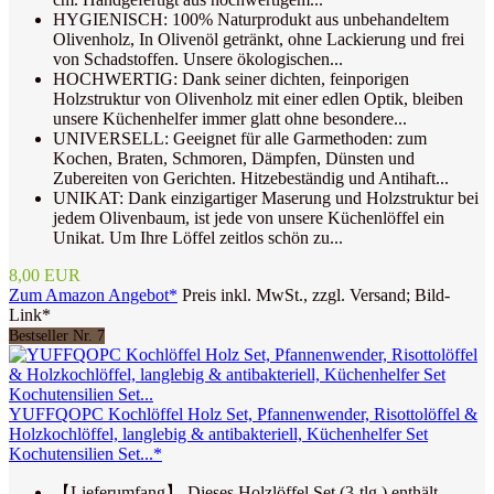
HYGIENISCH: 100% Naturprodukt aus unbehandeltem
Olivenholz, In Olivenöl getränkt, ohne Lackierung und frei
von Schadstoffen. Unsere ökologischen...
HOCHWERTIG: Dank seiner dichten, feinporigen
Holzstruktur von Olivenholz mit einer edlen Optik, bleiben
unsere Küchenhelfer immer glatt ohne besondere...
UNIVERSELL: Geeignet für alle Garmethoden: zum
Kochen, Braten, Schmoren, Dämpfen, Dünsten und
Zubereiten von Gerichten. Hitzebeständig und Antihaft...
UNIKAT: Dank einzigartiger Maserung und Holzstruktur bei
jedem Olivenbaum, ist jede von unsere Küchenlöffel ein
Unikat. Um Ihre Löffel zeitlos schön zu...
8,00 EUR
Zum Amazon Angebot*
Preis inkl. MwSt., zzgl. Versand; Bild-
Link*
Bestseller Nr. 7
YUFFQOPC Kochlöffel Holz Set, Pfannenwender, Risottolöffel &
Holzkochlöffel, langlebig & antibakteriell, Küchenhelfer Set
Kochutensilien Set...*
【Lieferumfang】 Dieses Holzlöffel Set (3-tlg.) enthält