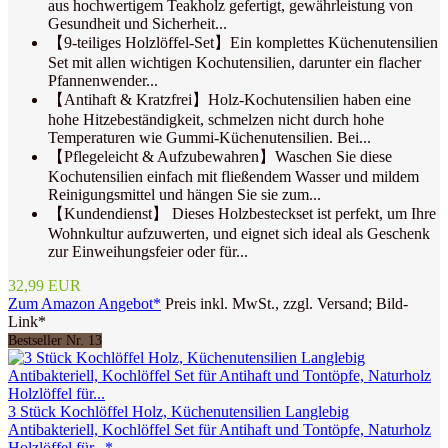
aus hochwertigem Teakholz gefertigt, gewährleistung von
Gesundheit und Sicherheit...
【9-teiliges Holzlöffel-Set】Ein komplettes Küchenutensilien
Set mit allen wichtigen Kochutensilien, darunter ein flacher
Pfannenwender...
【Antihaft & Kratzfrei】Holz-Kochutensilien haben eine
hohe Hitzebeständigkeit, schmelzen nicht durch hohe
Temperaturen wie Gummi-Küchenutensilien. Bei...
【Pflegeleicht & Aufzubewahren】Waschen Sie diese
Kochutensilien einfach mit fließendem Wasser und mildem
Reinigungsmittel und hängen Sie sie zum...
【Kundendienst】 Dieses Holzbesteckset ist perfekt, um Ihre
Wohnkultur aufzuwerten, und eignet sich ideal als Geschenk
zur Einweihungsfeier oder für...
32,99 EUR
Zum Amazon Angebot*
Preis inkl. MwSt., zzgl. Versand; Bild-
Link*
Bestseller Nr. 13
3 Stück Kochlöffel Holz, Küchenutensilien Langlebig
Antibakteriell, Kochlöffel Set für Antihaft und Tontöpfe, Naturholz
Holzlöffel für...*