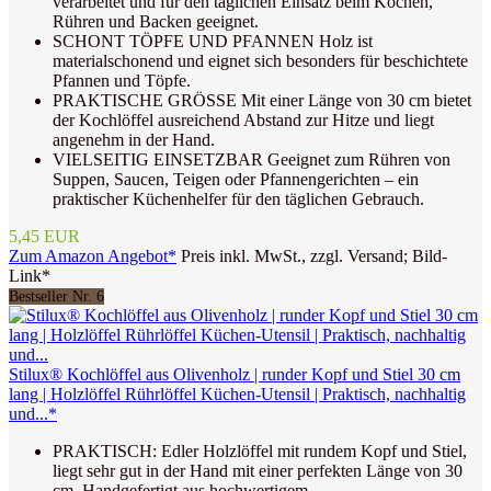
verarbeitet und für den täglichen Einsatz beim Kochen,
Rühren und Backen geeignet.
SCHONT TÖPFE UND PFANNEN Holz ist
materialschonend und eignet sich besonders für beschichtete
Pfannen und Töpfe.
PRAKTISCHE GRÖSSE Mit einer Länge von 30 cm bietet
der Kochlöffel ausreichend Abstand zur Hitze und liegt
angenehm in der Hand.
VIELSEITIG EINSETZBAR Geeignet zum Rühren von
Suppen, Saucen, Teigen oder Pfannengerichten – ein
praktischer Küchenhelfer für den täglichen Gebrauch.
5,45 EUR
Zum Amazon Angebot*
Preis inkl. MwSt., zzgl. Versand; Bild-
Link*
Bestseller Nr. 6
Stilux® Kochlöffel aus Olivenholz | runder Kopf und Stiel 30 cm
lang | Holzlöffel Rührlöffel Küchen-Utensil | Praktisch, nachhaltig
und...*
PRAKTISCH: Edler Holzlöffel mit rundem Kopf und Stiel,
liegt sehr gut in der Hand mit einer perfekten Länge von 30
cm. Handgefertigt aus hochwertigem...