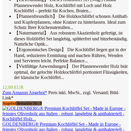
Pfannenwender Holz, Kochlöffel mit Loch und Holz
Kochlöffel – perfekt für Kochen, Braten...
【Pfannenfreundlich】 Die Holzkochlöffel schonen Antihaft-
und Kupferpfannen, ohne Kratzer zu hinterlassen. Ideal zum
Schutz Ihrer Küchenutensilien...
【Naturmaterial】 Aus robustem Akazienholz gefertigt, ist
dieses Holzlöffel Set langlebig, splitterfrei und hitzebeständig.
Natürliche Optik...
【Ergonomisches Design】 Die Kochlöffel liegen gut in der
Hand, reduzieren Ermüdung und machen Rühren, Wenden
und Servieren leicht. Perfekte Balance...
【Vielfältige Anwendungen】 Der Pfannenwender Holz brät
optimal, der gelochte Holzkochlöffel portioniert Flüssigkeiten,
der klassische Kochlöffel...
12,99 EUR
Zum Amazon Angebot*
Preis inkl. MwSt., zzgl. Versand; Bild-
Link*
Angebot
Bestseller Nr. 8
GOLDENBERG® Premium Kochlöffel Set - Made in Europe -
feinstes Olivenholz aus Italien - robust, langlebig & antibakteriell -