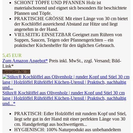
SCHONT TÖPFE UND PFANNEN Holz ist
materialschonend und eignet sich besonders für beschichtete
Pfannen und Töpfe.
PRAKTISCHE GRÖSSE Mit einer Länge von 30 cm bietet
der Kochlöffel ausreichend Abstand zur Hitze und liegt
angenehm in der Hand.
VIELSEITIG EINSETZBAR Geeignet zum Rühren von
Suppen, Saucen, Teigen oder Pfannengerichten – ein
praktischer Küchenhelfer für den täglichen Gebrauch.
5,45 EUR
Zum Amazon Angebot*
Preis inkl. MwSt., zzgl. Versand; Bild-
Link*
Bestseller Nr. 16
Stilux® Kochlöffel aus Olivenholz | runder Kopf und Stiel 30 cm
lang | Holzlöffel Rührlöffel Küchen-Utensil | Praktisch, nachhaltig
und...*
PRAKTISCH: Edler Holzlöffel mit rundem Kopf und Stiel,
liegt sehr gut in der Hand mit einer perfekten Länge von 30
cm. Handgefertigt aus hochwertigem...
HYGIENISCH: 100% Naturprodukt aus unbehandeltem