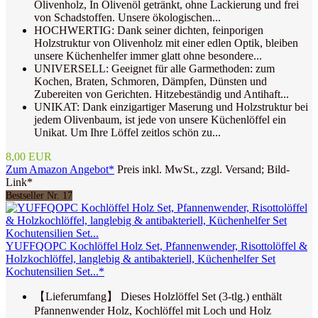
Olivenholz, In Olivenöl getränkt, ohne Lackierung und frei
von Schadstoffen. Unsere ökologischen...
HOCHWERTIG: Dank seiner dichten, feinporigen
Holzstruktur von Olivenholz mit einer edlen Optik, bleiben
unsere Küchenhelfer immer glatt ohne besondere...
UNIVERSELL: Geeignet für alle Garmethoden: zum
Kochen, Braten, Schmoren, Dämpfen, Dünsten und
Zubereiten von Gerichten. Hitzebeständig und Antihaft...
UNIKAT: Dank einzigartiger Maserung und Holzstruktur bei
jedem Olivenbaum, ist jede von unsere Küchenlöffel ein
Unikat. Um Ihre Löffel zeitlos schön zu...
8,00 EUR
Zum Amazon Angebot*
Preis inkl. MwSt., zzgl. Versand; Bild-
Link*
Bestseller Nr. 17
YUFFQOPC Kochlöffel Holz Set, Pfannenwender, Risottolöffel &
Holzkochlöffel, langlebig & antibakteriell, Küchenhelfer Set
Kochutensilien Set...*
【Lieferumfang】 Dieses Holzlöffel Set (3-tlg.) enthält
Pfannenwender Holz, Kochlöffel mit Loch und Holz