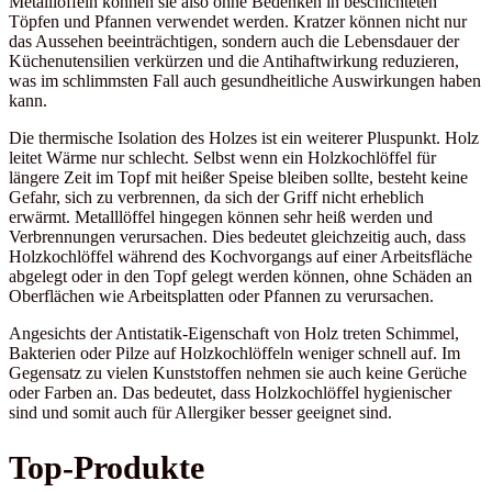
Metalllöffeln können sie also ohne Bedenken in beschichteten
Töpfen und Pfannen verwendet werden. Kratzer können nicht nur
das Aussehen beeinträchtigen, sondern auch die Lebensdauer der
Küchenutensilien verkürzen und die Antihaftwirkung reduzieren,
was im schlimmsten Fall auch gesundheitliche Auswirkungen haben
kann.
Die thermische Isolation des Holzes ist ein weiterer Pluspunkt. Holz
leitet Wärme nur schlecht. Selbst wenn ein Holzkochlöffel für
längere Zeit im Topf mit heißer Speise bleiben sollte, besteht keine
Gefahr, sich zu verbrennen, da sich der Griff nicht erheblich
erwärmt. Metalllöffel hingegen können sehr heiß werden und
Verbrennungen verursachen. Dies bedeutet gleichzeitig auch, dass
Holzkochlöffel während des Kochvorgangs auf einer Arbeitsfläche
abgelegt oder in den Topf gelegt werden können, ohne Schäden an
Oberflächen wie Arbeitsplatten oder Pfannen zu verursachen.
Angesichts der Antistatik-Eigenschaft von Holz treten Schimmel,
Bakterien oder Pilze auf Holzkochlöffeln weniger schnell auf. Im
Gegensatz zu vielen Kunststoffen nehmen sie auch keine Gerüche
oder Farben an. Das bedeutet, dass Holzkochlöffel hygienischer
sind und somit auch für Allergiker besser geeignet sind.
Top-Produkte