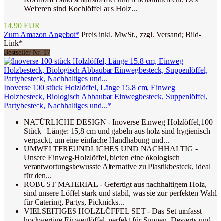
Weiteren sind Kochlöffel aus Holz...
14,90 EUR
Zum Amazon Angebot*
Preis inkl. MwSt., zzgl. Versand; Bild-
Link*
Bestseller Nr. 17
Inoverse 100 stück Holzlöffel, Länge 15.8 cm, Einweg
Holzbesteck, Biologisch Abbaubar Einwegbesteck, Suppenlöffel,
Partybesteck, Nachhaltiges und...*
NATÜRLICHE DESIGN - Inoverse Einweg Holzlöffel,100
Stück | Länge: 15,8 cm und gabeln aus holz sind hygienisch
verpackt, um eine einfache Handhabung und...
UMWELTFREUNDLICHES UND NACHHALTIG -
Unsere Einweg-Holzlöffel, bieten eine ökologisch
verantwortungsbewusste Alternative zu Plastikbesteck, ideal
für den...
ROBUST MATERIAL - Gefertigt aus nachhaltigem Holz,
sind unsere Löffel stark und stabil, was sie zur perfekten Wahl
für Catering, Partys, Picknicks...
VIELSEITIGES HOLZLÖFFEL SET - Das Set umfasst
hochwertige Einweglöffel, perfekt für Suppen, Desserts und