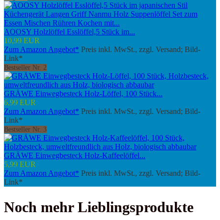
AOOSY Holzlöffel Esslöffel,5 Stück im...
10,99 EUR
Zum Amazon Angebot*
Preis inkl. MwSt., zzgl. Versand; Bild-
Link*
Bestseller Nr. 2
GRÄWE Einwegbesteck Holz-Löffel, 100 Stück...
6,99 EUR
Zum Amazon Angebot*
Preis inkl. MwSt., zzgl. Versand; Bild-
Link*
Bestseller Nr. 3
GRÄWE Einwegbesteck Holz-Kaffeelöffel...
5,99 EUR
Zum Amazon Angebot*
Preis inkl. MwSt., zzgl. Versand; Bild-
Link*
Noch mehr Lieblingsprodukte