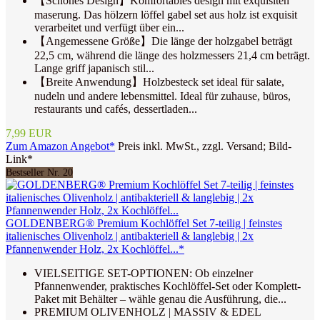
【Schones Design】Komfortables design mit exquisiten
maserung. Das hölzern löffel gabel set aus holz ist exquisit
verarbeitet und verfügt über ein...
【Angemessene Größe】Die länge der holzgabel beträgt
22,5 cm, während die länge des holzmessers 21,4 cm beträgt.
Lange griff japanisch stil...
【Breite Anwendung】Holzbesteck set ideal für salate,
nudeln und andere lebensmittel. Ideal für zuhause, büros,
restaurants und cafés, dessertladen...
7,99 EUR
Zum Amazon Angebot*
Preis inkl. MwSt., zzgl. Versand; Bild-
Link*
Bestseller Nr. 20
GOLDENBERG® Premium Kochlöffel Set 7-teilig | feinstes
italienisches Olivenholz | antibakteriell & langlebig | 2x
Pfannenwender Holz, 2x Kochlöffel...*
VIELSEITIGE SET-OPTIONEN: Ob einzelner
Pfannenwender, praktisches Kochlöffel-Set oder Komplett-
Paket mit Behälter – wähle genau die Ausführung, die...
PREMIUM OLIVENHOLZ | MASSIV & EDEL