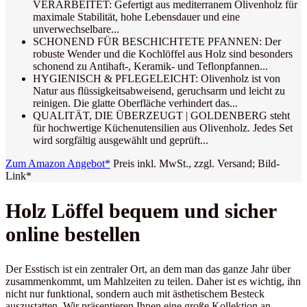
VERARBEITET: Gefertigt aus mediterranem Olivenholz für
maximale Stabilität, hohe Lebensdauer und eine
unverwechselbare...
SCHONEND FÜR BESCHICHTETE PFANNEN: Der
robuste Wender und die Kochlöffel aus Holz sind besonders
schonend zu Antihaft-, Keramik- und Teflonpfannen...
HYGIENISCH & PFLEGELEICHT: Olivenholz ist von
Natur aus flüssigkeitsabweisend, geruchsarm und leicht zu
reinigen. Die glatte Oberfläche verhindert das...
QUALITÄT, DIE ÜBERZEUGT | GOLDENBERG steht
für hochwertige Küchenutensilien aus Olivenholz. Jedes Set
wird sorgfältig ausgewählt und geprüft...
Zum Amazon Angebot*
Preis inkl. MwSt., zzgl. Versand; Bild-
Link*
Holz Löffel bequem und sicher
online bestellen
Der Esstisch ist ein zentraler Ort, an dem man das ganze Jahr über
zusammenkommt, um Mahlzeiten zu teilen. Daher ist es wichtig, ihn
nicht nur funktional, sondern auch mit ästhetischem Besteck
auszustatten. Wir präsentieren Ihnen eine große Kollektion an