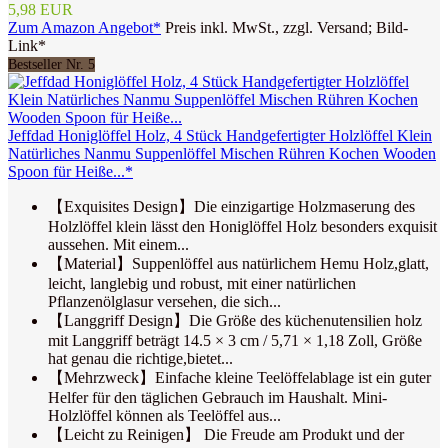
5,98 EUR
Zum Amazon Angebot*
Preis inkl. MwSt., zzgl. Versand; Bild-
Link*
Bestseller Nr. 5
Jeffdad Honiglöffel Holz, 4 Stück Handgefertigter Holzlöffel Klein
Natürliches Nanmu Suppenlöffel Mischen Rühren Kochen Wooden
Spoon für Heiße...*
【Exquisites Design】Die einzigartige Holzmaserung des
Holzlöffel klein lässt den Honiglöffel Holz besonders exquisit
aussehen. Mit einem...
【Material】Suppenlöffel aus natürlichem Hemu Holz,glatt,
leicht, langlebig und robust, mit einer natürlichen
Pflanzenölglasur versehen, die sich...
【Langgriff Design】Die Größe des küchenutensilien holz
mit Langgriff beträgt 14.5 × 3 cm / 5,71 × 1,18 Zoll, Größe
hat genau die richtige,bietet...
【Mehrzweck】Einfache kleine Teelöffelablage ist ein guter
Helfer für den täglichen Gebrauch im Haushalt. Mini-
Holzlöffel können als Teelöffel aus...
【Leicht zu Reinigen】 Die Freude am Produkt und der