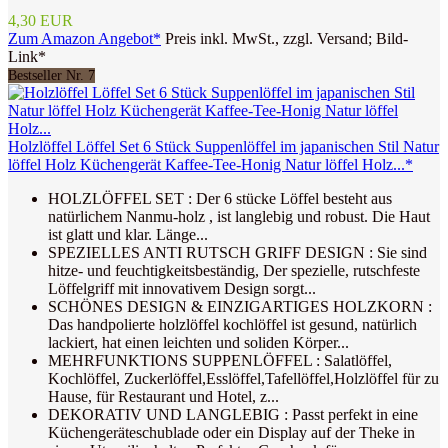
4,30 EUR
Zum Amazon Angebot*
Preis inkl. MwSt., zzgl. Versand; Bild-
Link*
Bestseller Nr. 7
Holzlöffel Löffel Set 6 Stück Suppenlöffel im japanischen Stil Natur
löffel Holz Küchengerät Kaffee-Tee-Honig Natur löffel Holz...*
HOLZLÖFFEL SET : Der 6 stücke Löffel besteht aus
natürlichem Nanmu-holz , ist langlebig und robust. Die Haut
ist glatt und klar. Länge...
SPEZIELLES ANTI RUTSCH GRIFF DESIGN : Sie sind
hitze- und feuchtigkeitsbeständig, Der spezielle, rutschfeste
Löffelgriff mit innovativem Design sorgt...
SCHÖNES DESIGN & EINZIGARTIGES HOLZKORN :
Das handpolierte holzlöffel kochlöffel ist gesund, natürlich
lackiert, hat einen leichten und soliden Körper...
MEHRFUNKTIONS SUPPENLÖFFEL : Salatlöffel,
Kochlöffel, Zuckerlöffel,Esslöffel,Tafellöffel,Holzlöffel für zu
Hause, für Restaurant und Hotel, z...
DEKORATIV UND LANGLEBIG : Passt perfekt in eine
Küchengeräteschublade oder ein Display auf der Theke in