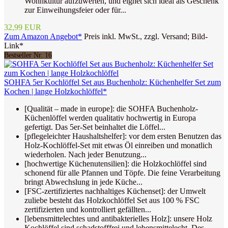
Wohnkultur aufzuwerten, und eignet sich ideal als Geschenk
zur Einweihungsfeier oder für...
32,99 EUR
Zum Amazon Angebot*
Preis inkl. MwSt., zzgl. Versand; Bild-
Link*
Bestseller Nr. 16
SOHFA 5er Kochlöffel Set aus Buchenholz: Küchenhelfer Set zum
Kochen | lange Holzkochlöffel*
[Qualität – made in europe]: die SOHFA Buchenholz-
Küchenlöffel werden qualitativ hochwertig in Europa
gefertigt. Das 5er-Set beinhaltet die Löffel...
[pflegeleichter Haushaltshelfer]: vor dem ersten Benutzen das
Holz-Kochlöffel-Set mit etwas Öl einreiben und monatlich
wiederholen. Nach jeder Benutzung...
[hochwertige Küchenutensilien]: die Holzkochlöffel sind
schonend für alle Pfannen und Töpfe. Die feine Verarbeitung
bringt Abwechslung in jede Küche...
[FSC-zertifiziertes nachhaltiges Küchenset]: der Umwelt
zuliebe besteht das Holzkochlöffel Set aus 100 % FSC
zertifizierten und kontrolliert gefällten...
[lebensmittelechtes und antibakterielles Holz]: unsere Holz
Kochlöffel sind schadstofffrei und lebensmittelecht. Des