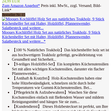
24,99 EUR
Zum Amazon Angebot*
Preis inkl. MwSt., zzgl. Versand; Bild-
Link*
Bestseller Nr. 15
Mooues Kochlöffel Holz Set aus natürliches Teakholz, 9 Stück
Küchenhelfer Set mit Halter, Holzlöffel, Pfannenwender,
Salatbesteck und weitere...*
【100 % Natürliches Teakholz】Das küchenhelfer holz set ist
aus hochwertigem Teakholz gefertigt, gewährleistung von
Gesundheit und Sicherheit...
【9-teiliges Holzlöffel-Set】Ein komplettes Küchenutensilien
Set mit allen wichtigen Kochutensilien, darunter ein flacher
Pfannenwender...
【Antihaft & Kratzfrei】Holz-Kochutensilien haben eine
hohe Hitzebeständigkeit, schmelzen nicht durch hohe
Temperaturen wie Gummi-Küchenutensilien. Bei...
【Pflegeleicht & Aufzubewahren】Waschen Sie diese
Kochutensilien einfach mit fließendem Wasser und mildem
Reinigungsmittel und hängen Sie sie zum...
【Kundendienst】 Dieses Holzbesteckset ist perfekt, um Ihre