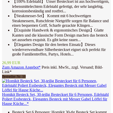
【100% Edelstahl】 Unser Besteckset ist aus hochwertigem,
lebensmittelechtem Edelstahl gefertigt, der sehr langlebig,
korrosionsbeständig und rostfrei...
【Steakmesser-Set】 Kommt mit 6 hochwertigen
Steakmessern, Rutschfeste Nietgriffe sorgen für Balance und
einen bequemen Griff, Scharfe gezackte Klingen...
【Exquisite Handwerk & ergonomisches Design】Glatte
Kanten und die klassische Form Design machen das besteck
set aussehen exquisit. Es gibt keine rauen...
【Elegantes Design für den breiten Einsatz】Dieses
wiederverwendbare Silberbesteckset eignet sich perfekt für
große Familientreffen, Partys, Hotels...
26,99 EUR
Zum Amazon Angebot*
Preis inkl. MwSt., zzgl. Versand; Bild-
Link*
Bestseller Nr. 10
Homikit Besteck Set, 30-teilig Besteckset für 6 Personen, Edelstahl
Poliert Essbesteck, Elegantes Besteck mit Messer Gabel Löffel für
Hause Küche...*
Besteck Set 6 Personen: Homikit 30-tlg Besteck Set kommt