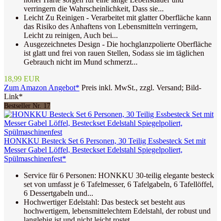
verringern die Wahrscheinlichkeit, Dass sie...
Leicht Zu Reinigen - Verarbeitet mit glatter Oberfläche kann
das Risiko des Anhaftens von Lebensmitteln verringern,
Leicht zu reinigen, Auch bei...
Ausgezeichnetes Design - Die hochglanzpolierte Oberfläche
ist glatt und frei von rauen Stellen, Sodass sie im täglichen
Gebrauch nicht im Mund schmerzt...
18,99 EUR
Zum Amazon Angebot*
Preis inkl. MwSt., zzgl. Versand; Bild-
Link*
Bestseller Nr. 17
HONKKU Besteck Set 6 Personen, 30 Teilig Essbesteck Set mit
Messer Gabel Löffel, Besteckset Edelstahl Spiegelpoliert,
Spülmaschinenfest*
Service für 6 Personen: HONKKU 30-teilig elegante besteck
set von umfasst je 6 Tafelmesser, 6 Tafelgabeln, 6 Tafellöffel,
6 Dessertgabeln und...
Hochwertiger Edelstahl: Das besteck set besteht aus
hochwertigem, lebensmittelechtem Edelstahl, der robust und
langlebig ist und nicht leicht rostet...