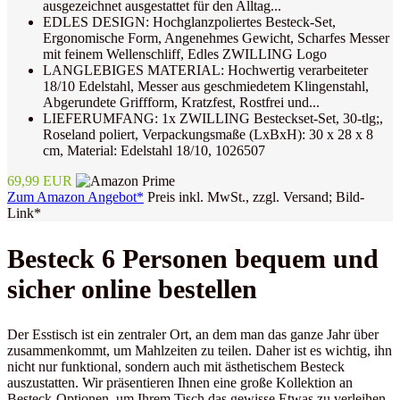
ausgezeichnet ausgestattet für den Alltag...
EDLES DESIGN: Hochglanzpoliertes Besteck-Set,
Ergonomische Form, Angenehmes Gewicht, Scharfes Messer
mit feinem Wellenschliff, Edles ZWILLING Logo
LANGLEBIGES MATERIAL: Hochwertig verarbeiteter
18/10 Edelstahl, Messer aus geschmiedetem Klingenstahl,
Abgerundete Griffform, Kratzfest, Rostfrei und...
LIEFERUMFANG: 1x ZWILLING Besteckset-Set, 30-tlg;,
Roseland poliert, Verpackungsmaße (LxBxH): 30 x 28 x 8
cm, Material: Edelstahl 18/10, 1026507
69,99 EUR
Zum Amazon Angebot*
Preis inkl. MwSt., zzgl. Versand; Bild-
Link*
Besteck 6 Personen bequem und
sicher online bestellen
Der Esstisch ist ein zentraler Ort, an dem man das ganze Jahr über
zusammenkommt, um Mahlzeiten zu teilen. Daher ist es wichtig, ihn
nicht nur funktional, sondern auch mit ästhetischem Besteck
auszustatten. Wir präsentieren Ihnen eine große Kollektion an
Besteck-Optionen, um Ihrem Tisch das gewisse Etwas zu verleihen.