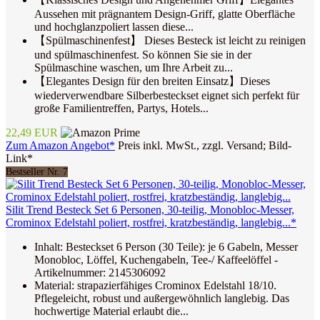
Aussehen mit prägnantem Design-Griff, glatte Oberfläche
und hochglanzpoliert lassen diese...
【Spülmaschinenfest】 Dieses Besteck ist leicht zu reinigen
und spülmaschinenfest. So können Sie sie in der
Spülmaschine waschen, um Ihre Arbeit zu...
【Elegantes Design für den breiten Einsatz】Dieses
wiederverwendbare Silberbesteckset eignet sich perfekt für
große Familientreffen, Partys, Hotels...
22,49 EUR
Zum Amazon Angebot*
Preis inkl. MwSt., zzgl. Versand; Bild-
Link*
Bestseller Nr. 7
Silit Trend Besteck Set 6 Personen, 30-teilig, Monobloc-Messer,
Crominox Edelstahl poliert, rostfrei, kratzbeständig, langlebig...*
Inhalt: Besteckset 6 Person (30 Teile): je 6 Gabeln, Messer
Monobloc, Löffel, Kuchengabeln, Tee-/ Kaffeelöffel -
Artikelnummer: 2145306092
Material: strapazierfähiges Crominox Edelstahl 18/10.
Pflegeleicht, robust und außergewöhnlich langlebig. Das
hochwertige Material erlaubt die...