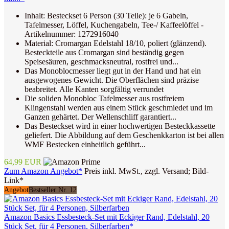
Inhalt: Besteckset 6 Person (30 Teile): je 6 Gabeln,
Tafelmesser, Löffel, Kuchengabeln, Tee-/ Kaffeelöffel -
Artikelnummer: 1272916040
Material: Cromargan Edelstahl 18/10, poliert (glänzend).
Besteckteile aus Cromargan sind beständig gegen
Speisesäuren, geschmacksneutral, rostfrei und...
Das Monoblocmesser liegt gut in der Hand und hat ein
ausgewogenes Gewicht. Die Oberflächen sind präzise
beabreitet. Alle Kanten sorgfältig verrundet
Die soliden Monobloc Tafelmesser aus rostfreiem
Klingenstahl werden aus einem Stück geschmiedet und im
Ganzen gehärtet. Der Wellenschliff garantiert...
Das Besteckset wird in einer hochwertigen Besteckkassette
geliefert. Die Abbildung auf dem Geschenkkarton ist bei allen
WMF Bestecken einheitlich geführt...
64,99 EUR
Zum Amazon Angebot*
Preis inkl. MwSt., zzgl. Versand; Bild-
Link*
Angebot
Bestseller Nr. 12
Amazon Basics Essbesteck-Set mit Eckiger Rand, Edelstahl, 20
Stück Set, für 4 Personen, Silberfarben*