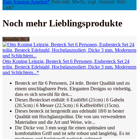
Zum Amazon Angebot*
Preis inkl. MwSt., zzgl. Versand; Bild-
Link*
Noch mehr Lieblingsprodukte
Bestseller Nr. 4
Otto Koning Leipzig, Besteck Set 6 Personen, Essbesteck Set 24
teilig, Besteck Edelstahl, Hochglanzpoliert, Dicke 3 mm. Modernem
und Schlichtem...*
Besteck set für 6 Personen, 24 teile. Bester Qualität und zu
einem unschlagbaren Preis. Eleganten Designs so vielseitig,
dass es sich sowohl für den...
Dieses Besteckset enthält: 6 Esslöffel (21cm) | 6 Gabeln
(20,5cm) | 6 Messer (22,5cm) | 6 Kaffeelöffel (15cm).
Dieses besteck ist hergestellt aus edelstahl 18/0 in bester
Qualität mit Hochglanzpolitur. Die von uns verwendeten
Materialien und die Art und Weise, wie...
Die Dicke von 3 mm sorgt für einen optimalen und
komfortablen Griff und ist sehr robust und langlebig. Es ist
modernes und funktionell zugleich aufgrund...