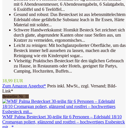
mit 6 Abendessenmesser, 6 Abendessengabeln, 6 Salatgabeln,
6 Esslöffel und 6 Teelöffel...
Gesund und robust: Das Besteckset ist aus lebensmittelechtem
Edelstahl ohne gefährliche Substanz leach in Ihr Essen, Härte
Material mit solider...
Schwere Handwerkskunst: Homikit Besteck Set zeichnet sich
durch glatte, abgerundete Kanten ohne raue Stellen aus, um
Kratzer zu vermeiden, ergonomisches...
Leicht zu reinigen: Mit hochglanzpolierter Oberfläche, um das
Besteck immer hell aussehen zu lassen, machen auch die
Reinigung wie ein Kinderspiel sogar...
Vielseitig: Praktisches Besteckset für den täglichen Gebrauch
zu Hause, in Restaurants oder Hotels, geeignet für Partys,
Camping, Hochzeiten, Buffets...
18,99 EUR
Zum Amazon Angebot*
Preis inkl. MwSt., zzgl. Versand; Bild-
Link*
Bestseller Nr. 11
WMF Palma Besteckset 30-teilig für 6 Personen – Edelstahl 18/10
Cromargan poliert, glänzend und rostfrei – hochwertiges Essbesteck
mit...*