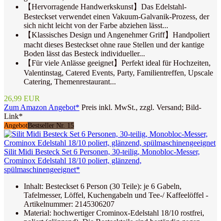
【Hervorragende Handwerkskunst】Das Edelstahl-
Besteckset verwendet einen Vakuum-Galvanik-Prozess, der
sich nicht leicht von der Farbe abziehen lässt...
【Klassisches Design und Angenehmer Griff】Handpoliert
macht dieses Besteckset ohne raue Stellen und der kantige
Boden lässt das Besteck individueller...
【Für viele Anlässe geeignet】Perfekt ideal für Hochzeiten,
Valentinstag, Catered Events, Party, Familientreffen, Upscale
Catering, Themenrestaurant...
26,99 EUR
Zum Amazon Angebot*
Preis inkl. MwSt., zzgl. Versand; Bild-
Link*
Angebot
Bestseller Nr. 15
Silit Midi Besteck Set 6 Personen, 30-teilig, Monobloc-Messer,
Crominox Edelstahl 18/10 poliert, glänzend,
spülmaschinengeeignet*
Inhalt: Besteckset 6 Person (30 Teile): je 6 Gabeln,
Tafelmesser, Löffel, Kuchengabeln und Tee-/ Kaffeelöffel -
Artikelnummer: 2145306207
Material: hochwertiger Crominox-Edelstahl 18/10 rostfrei,