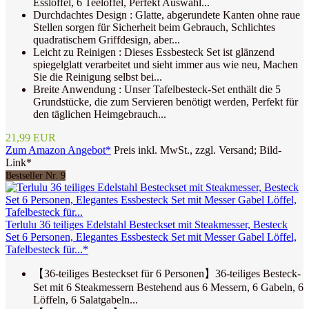
Esslöffel, 6 Teelöffel, Perfekt Auswahl...
Durchdachtes Design : Glatte, abgerundete Kanten ohne raue
Stellen sorgen für Sicherheit beim Gebrauch, Schlichtes
quadratischem Griffdesign, aber...
Leicht zu Reinigen : Dieses Essbesteck Set ist glänzend
spiegelglatt verarbeitet und sieht immer aus wie neu, Machen
Sie die Reinigung selbst bei...
Breite Anwendung : Unser Tafelbesteck-Set enthält die 5
Grundstücke, die zum Servieren benötigt werden, Perfekt für
den täglichen Heimgebrauch...
21,99 EUR
Zum Amazon Angebot*
Preis inkl. MwSt., zzgl. Versand; Bild-
Link*
Bestseller Nr. 9
Terlulu 36 teiliges Edelstahl Besteckset mit Steakmesser, Besteck
Set 6 Personen, Elegantes Essbesteck Set mit Messer Gabel Löffel,
Tafelbesteck für...*
【36-teiliges Besteckset für 6 Personen】36-teiliges Besteck-
Set mit 6 Steakmessern Bestehend aus 6 Messern, 6 Gabeln, 6
Löffeln, 6 Salatgabeln...