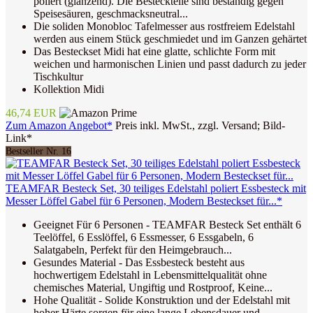
poliert (glänzend). Die Besteckteile sind beständig gegen
Speisesäuren, geschmacksneutral...
Die soliden Monobloc Tafelmesser aus rostfreiem Edelstahl
werden aus einem Stück geschmiedet und im Ganzen gehärtet
Das Besteckset Midi hat eine glatte, schlichte Form mit
weichen und harmonischen Linien und passt dadurch zu jeder
Tischkultur
Kollektion Midi
46,74 EUR
Zum Amazon Angebot*
Preis inkl. MwSt., zzgl. Versand; Bild-
Link*
Bestseller Nr. 16
TEAMFAR Besteck Set, 30 teiliges Edelstahl poliert Essbesteck mit
Messer Löffel Gabel für 6 Personen, Modern Besteckset für...*
Geeignet Für 6 Personen - TEAMFAR Besteck Set enthält 6
Teelöffel, 6 Esslöffel, 6 Essmesser, 6 Essgabeln, 6
Salatgabeln, Perfekt für den Heimgebrauch...
Gesundes Material - Das Essbesteck besteht aus
hochwertigem Edelstahl in Lebensmittelqualität ohne
chemisches Material, Ungiftig und Rostproof, Keine...
Hohe Qualität - Solide Konstruktion und der Edelstahl mit
hoher Härte sorgen für eine lange Lebensdauer und