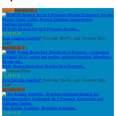
Angebot
Bestseller Nr. 1
BEWOS Besteck Set für 6 Personen-30 teilig...
20,99 EUR
Zum Amazon Angebot*
Preis inkl. MwSt., zzgl. Versand; Bild-
Link*
Bestseller Nr. 2
WMF Boston Besteckset 30-teilig für 6 Personen...
57,49 EUR
Zum Amazon Angebot*
Preis inkl. MwSt., zzgl. Versand; Bild-
Link*
Bestseller Nr. 3
Otto Koning Frankfurt, 30-teiliges Edelstahl...
14,99 EUR