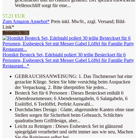
Wellenschliff sorgt für eine...
57,21 EUR
Zum Amazon Angebot*
Preis inkl. MwSt., zzgl. Versand; Bild-
Link*
Bestseller Nr. 5
Homikit Besteck Set, Edelstahl poliert 30 teilig Besteckset für 6
Personen, Essbesteck Set mit Messer Gabel Löffel für Familie Party
Restaurant...*
GEBRAUCHSANWEISUNG: 1. Das Tischmesser hat eine
gezackte Klinge. Seien Sie bitte vorsichtig beim Auspacken
der Verpackung. 2. Bitte überprüfen Sie jeden...
Besteck Set für 6 Personen : Dieses Besteckset enthält 6
Abendessenmesser, 6 Abendessengabeln, 6 Salatgabeln, 6
Esslöffel, 6 Teelöffel, Perfekt Auswahl...
Durchdachtes Design : Glatte, abgerundete Kanten ohne raue
Stellen sorgen für Sicherheit beim Gebrauch, Schlichtes
quadratischem Griffdesign, aber...
Leicht zu Reinigen : Dieses Essbesteck Set ist glänzend
spiegelglatt verarbeitet und sieht immer aus wie neu, Machen
Sie die Reinigung selbst bei...