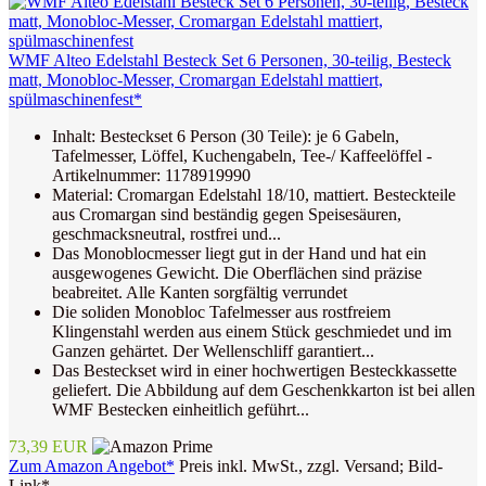
WMF Alteo Edelstahl Besteck Set 6 Personen, 30-teilig, Besteck
matt, Monobloc-Messer, Cromargan Edelstahl mattiert,
spülmaschinenfest*
Inhalt: Besteckset 6 Person (30 Teile): je 6 Gabeln,
Tafelmesser, Löffel, Kuchengabeln, Tee-/ Kaffeelöffel -
Artikelnummer: 1178919990
Material: Cromargan Edelstahl 18/10, mattiert. Besteckteile
aus Cromargan sind beständig gegen Speisesäuren,
geschmacksneutral, rostfrei und...
Das Monoblocmesser liegt gut in der Hand und hat ein
ausgewogenes Gewicht. Die Oberflächen sind präzise
beabreitet. Alle Kanten sorgfältig verrundet
Die soliden Monobloc Tafelmesser aus rostfreiem
Klingenstahl werden aus einem Stück geschmiedet und im
Ganzen gehärtet. Der Wellenschliff garantiert...
Das Besteckset wird in einer hochwertigen Besteckkassette
geliefert. Die Abbildung auf dem Geschenkkarton ist bei allen
WMF Bestecken einheitlich geführt...
73,39 EUR
Zum Amazon Angebot*
Preis inkl. MwSt., zzgl. Versand; Bild-
Link*