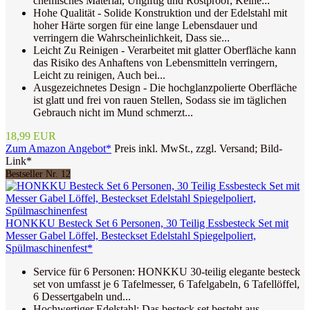
chemisches Material, Ungiftig und Rostproof, Keine...
Hohe Qualität - Solide Konstruktion und der Edelstahl mit
hoher Härte sorgen für eine lange Lebensdauer und
verringern die Wahrscheinlichkeit, Dass sie...
Leicht Zu Reinigen - Verarbeitet mit glatter Oberfläche kann
das Risiko des Anhaftens von Lebensmitteln verringern,
Leicht zu reinigen, Auch bei...
Ausgezeichnetes Design - Die hochglanzpolierte Oberfläche
ist glatt und frei von rauen Stellen, Sodass sie im täglichen
Gebrauch nicht im Mund schmerzt...
18,99 EUR
Zum Amazon Angebot*
Preis inkl. MwSt., zzgl. Versand; Bild-
Link*
Bestseller Nr. 12
HONKKU Besteck Set 6 Personen, 30 Teilig Essbesteck Set mit
Messer Gabel Löffel, Besteckset Edelstahl Spiegelpoliert,
Spülmaschinenfest*
Service für 6 Personen: HONKKU 30-teilig elegante besteck
set von umfasst je 6 Tafelmesser, 6 Tafelgabeln, 6 Tafellöffel,
6 Dessertgabeln und...
Hochwertiger Edelstahl: Das besteck set besteht aus