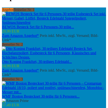
Angebot
Bestseller Nr. 1
BEWOS Besteck Set für 6 Personen-30 teilig...
20,99 EUR
Zum Amazon Angebot*
Preis inkl. MwSt., zzgl. Versand; Bild-
Link*
Bestseller Nr. 2
Otto Koning Frankfurt, 30-teiliges Edelstahl...
14,99 EUR
Zum Amazon Angebot*
Preis inkl. MwSt., zzgl. Versand; Bild-
Link*
Bestseller Nr. 3
WMF Boston Besteckset 30-teilig für 6 Personen...
57,49 EUR