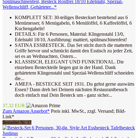
Spülmaschinenfest, Besteck Rostfrei 18/10 Edelstahl, Spezial-
Wellenschliff, Gehärteter...*
KOMPLETT SET: 30-teiliges Besteckset bestehend aus 6
Menümesser, 6 Menügabeln, 6 Menülöffel, 6 Kaffeelöffel, 6
Kuchengabeln!
DETAILS: Für 6 Personen, Material: Klingenstahl 13/0,
Edelstahl 18/10, Ausführung: mattiert, spülmaschinenfest!
SATINA ESSBESTECK. Das Set sticht durch die matterten
Griffe hervor und schmückt damit den Esstisch zu jeder Zeit,
sei es an Weihnachten, Ostern...
KLASSISCH, ELEGANT UND FUNKTIONAL. Die
einzelnen Besteckteile liegen gut in der Hand. Dank
gehärtetem Klingenstahl und Spezial-Wellenschliff schneiden
die...
AMEFA - BESTECKE SEIT 1931. Du gehst gerne auswärts
Essen? Dann dreh bei Deinem nächsten Restaurantbesuch
doch einfach mal Dein Besteck um - ganz sicher...
37,32 EUR
Zum Amazon Angebot*
Preis inkl. MwSt., zzgl. Versand; Bild-
Link*
Bestseller Nr. 17