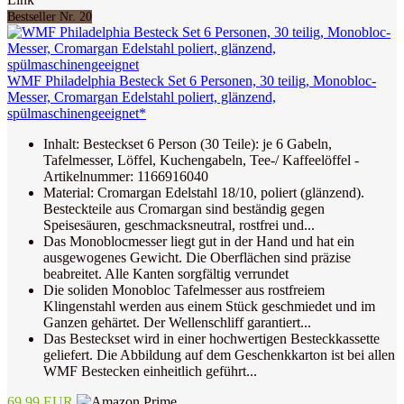
Bestseller Nr. 20
WMF Philadelphia Besteck Set 6 Personen, 30 teilig, Monobloc-
Messer, Cromargan Edelstahl poliert, glänzend,
spülmaschinengeeignet*
Inhalt: Besteckset 6 Person (30 Teile): je 6 Gabeln,
Tafelmesser, Löffel, Kuchengabeln, Tee-/ Kaffeelöffel -
Artikelnummer: 1166916040
Material: Cromargan Edelstahl 18/10, poliert (glänzend).
Besteckteile aus Cromargan sind beständig gegen
Speisesäuren, geschmacksneutral, rostfrei und...
Das Monoblocmesser liegt gut in der Hand und hat ein
ausgewogenes Gewicht. Die Oberflächen sind präzise
beabreitet. Alle Kanten sorgfältig verrundet
Die soliden Monobloc Tafelmesser aus rostfreiem
Klingenstahl werden aus einem Stück geschmiedet und im
Ganzen gehärtet. Der Wellenschliff garantiert...
Das Besteckset wird in einer hochwertigen Besteckkassette
geliefert. Die Abbildung auf dem Geschenkkarton ist bei allen
WMF Bestecken einheitlich geführt...
69,99 EUR