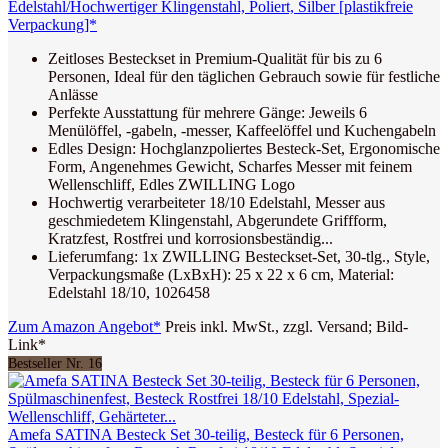
Edelstahl/Hochwertiger Klingenstahl, Poliert, Silber [plastikfreie
Verpackung]*
Zeitloses Besteckset in Premium-Qualität für bis zu 6
Personen, Ideal für den täglichen Gebrauch sowie für festliche
Anlässe
Perfekte Ausstattung für mehrere Gänge: Jeweils 6
Menülöffel, -gabeln, -messer, Kaffeelöffel und Kuchengabeln
Edles Design: Hochglanzpoliertes Besteck-Set, Ergonomische
Form, Angenehmes Gewicht, Scharfes Messer mit feinem
Wellenschliff, Edles ZWILLING Logo
Hochwertig verarbeiteter 18/10 Edelstahl, Messer aus
geschmiedetem Klingenstahl, Abgerundete Griffform,
Kratzfest, Rostfrei und korrosionsbeständig...
Lieferumfang: 1x ZWILLING Besteckset-Set, 30-tlg., Style,
Verpackungsmaße (LxBxH): 25 x 22 x 6 cm, Material:
Edelstahl 18/10, 1026458
Zum Amazon Angebot*
Preis inkl. MwSt., zzgl. Versand; Bild-
Link*
Bestseller Nr. 16
Amefa SATINA Besteck Set 30-teilig, Besteck für 6 Personen,