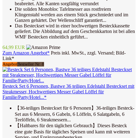
beabreitet. Alle Kanten sorgfältig verrundet
Die soliden Monobloc Tafelmesser aus rostfreiem
Klingenstahl werden aus einem Stück geschmiedet und im
Ganzen gehärtet. Der Wellenschliff garantiert...
Das Besteckset wird in einer hochwertigen Besteckkassette
geliefert. Die Abbildung auf dem Geschenkkarton ist bei allen
WMF Bestecken einheitlich geführt...
64,99 EUR
Zum Amazon Angebot*
Preis inkl. MwSt., zzgl. Versand; Bild-
Link*
Angebot
Bestseller Nr. 8
Besteck Set 6 Personen, Bastwe 36 teiliges Edelstahl Besteckset mit
Steakmesser, Hochwertiges Messer Gabel Löffel für
Familie/Party/Hotel...*
【36-teiliges Besteckset für 6 Personen】36-teiliges Besteck-
Set aus 6 Messern, 6 Gabeln, 6 Löffeln, 6 Salatgabeln, 6
Teelöffeln, 6 Steakmessern...
【Haltbares für den täglichen Gebrauch】Dieses Besteck
eine gute Basis für tägliches Speisen und kann mit weiteren
Servier- und Ergänzungsbestecken...