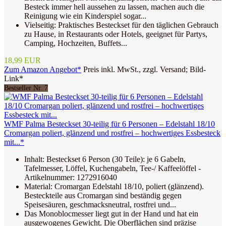
Besteck immer hell aussehen zu lassen, machen auch die
Reinigung wie ein Kinderspiel sogar...
Vielseitig: Praktisches Besteckset für den täglichen Gebrauch
zu Hause, in Restaurants oder Hotels, geeignet für Partys,
Camping, Hochzeiten, Buffets...
18,99 EUR
Zum Amazon Angebot*
Preis inkl. MwSt., zzgl. Versand; Bild-
Link*
Bestseller Nr. 7
WMF Palma Besteckset 30-teilig für 6 Personen – Edelstahl 18/10
Cromargan poliert, glänzend und rostfrei – hochwertiges Essbesteck
mit...*
Inhalt: Besteckset 6 Person (30 Teile): je 6 Gabeln,
Tafelmesser, Löffel, Kuchengabeln, Tee-/ Kaffeelöffel -
Artikelnummer: 1272916040
Material: Cromargan Edelstahl 18/10, poliert (glänzend).
Besteckteile aus Cromargan sind beständig gegen
Speisesäuren, geschmacksneutral, rostfrei und...
Das Monoblocmesser liegt gut in der Hand und hat ein
ausgewogenes Gewicht. Die Oberflächen sind präzise