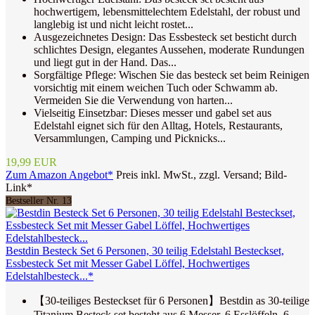
hochwertigem, lebensmittelechtem Edelstahl, der robust und
langlebig ist und nicht leicht rostet...
Ausgezeichnetes Design: Das Essbesteck set besticht durch
schlichtes Design, elegantes Aussehen, moderate Rundungen
und liegt gut in der Hand. Das...
Sorgfältige Pflege: Wischen Sie das besteck set beim Reinigen
vorsichtig mit einem weichen Tuch oder Schwamm ab.
Vermeiden Sie die Verwendung von harten...
Vielseitig Einsetzbar: Dieses messer und gabel set aus
Edelstahl eignet sich für den Alltag, Hotels, Restaurants,
Versammlungen, Camping und Picknicks...
19,99 EUR
Zum Amazon Angebot*
Preis inkl. MwSt., zzgl. Versand; Bild-
Link*
Bestseller Nr. 13
Bestdin Besteck Set 6 Personen, 30 teilig Edelstahl Besteckset,
Essbesteck Set mit Messer Gabel Löffel, Hochwertiges
Edelstahlbesteck...*
【30-teiliges Besteckset für 6 Personen】Bestdin as 30-teilige
Titanium Besteck set besteht aus 6 Messer, 6 Esslöffeln, 6