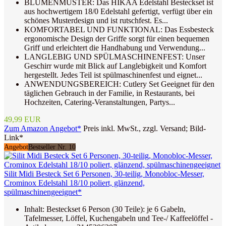
BLUMENMUSTER: Das HIKAA Edelstahl Besteckset ist
aus hochwertigem 18/0 Edelstahl gefertigt, verfügt über ein
schönes Musterdesign und ist rutschfest. Es...
KOMFORTABEL UND FUNKTIONAL: Das Essbesteck
ergonomische Design der Griffe sorgt für einen bequemen
Griff und erleichtert die Handhabung und Verwendung...
LANGLEBIG UND SPÜLMASCHINENFEST: Unser
Geschirr wurde mit Blick auf Langlebigkeit und Komfort
hergestellt. Jedes Teil ist spülmaschinenfest und eignet...
ANWENDUNGSBEREICH: Cutlery Set Geeignet für den
täglichen Gebrauch in der Familie, in Restaurants, bei
Hochzeiten, Catering-Veranstaltungen, Partys...
49,99 EUR
Zum Amazon Angebot*
Preis inkl. MwSt., zzgl. Versand; Bild-
Link*
Angebot
Bestseller Nr. 10
Silit Midi Besteck Set 6 Personen, 30-teilig, Monobloc-Messer,
Crominox Edelstahl 18/10 poliert, glänzend,
spülmaschinengeeignet*
Inhalt: Besteckset 6 Person (30 Teile): je 6 Gabeln,
Tafelmesser, Löffel, Kuchengabeln und Tee-/ Kaffeelöffel -