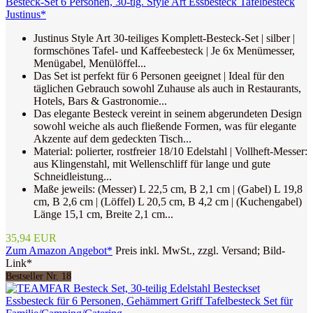
Besteck-Set 6 Personen, 30-tlg. Style Art Essbesteck Tafelbesteck
Justinus*
Justinus Style Art 30-teiliges Komplett-Besteck-Set | silber |
formschönes Tafel- und Kaffeebesteck | Je 6x Menümesser,
Menügabel, Menülöffel...
Das Set ist perfekt für 6 Personen geeignet | Ideal für den
täglichen Gebrauch sowohl Zuhause als auch in Restaurants,
Hotels, Bars & Gastronomie...
Das elegante Besteck vereint in seinem abgerundeten Design
sowohl weiche als auch fließende Formen, was für elegante
Akzente auf dem gedeckten Tisch...
Material: polierter, rostfreier 18/10 Edelstahl | Vollheft-Messer:
aus Klingenstahl, mit Wellenschliff für lange und gute
Schneidleistung...
Maße jeweils: (Messer) L 22,5 cm, B 2,1 cm | (Gabel) L 19,8
cm, B 2,6 cm | (Löffel) L 20,5 cm, B 4,2 cm | (Kuchengabel)
Länge 15,1 cm, Breite 2,1 cm...
35,94 EUR
Zum Amazon Angebot*
Preis inkl. MwSt., zzgl. Versand; Bild-
Link*
Bestseller Nr. 18