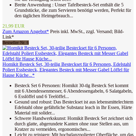
Breite Anwendung : Unser Tafelbesteck-Set enthält die 5
Grundstücke, die zum Servieren benötigt werden, Perfekt für
den täglichen Heimgebrauch...
21,99 EUR
Zum Amazon Angebot*
Preis inkl. MwSt., zzgl. Versand; Bild-
Link*
Bestseller Nr. 6
Homikit Besteck Set, 30-teilig Besteckset für 6 Personen, Edelstahl
Poliert Essbesteck, Elegantes Besteck mit Messer Gabel Löffel für
Hause Küche...*
Besteck Set 6 Personen: Homikit 30-tlg Besteck Set kommt
mit 6 Abendessenmesser, 6 Abendessengabeln, 6 Salatgabeln,
6 Esslöffel und 6 Teelöffel...
Gesund und robust: Das Besteckset ist aus lebensmittelechtem
Edelstahl ohne gefährliche Substanz leach in Ihr Essen, Härte
Material mit solider...
Schwere Handwerkskunst: Homikit Besteck Set zeichnet sich
durch glatte, abgerundete Kanten ohne raue Stellen aus, um
Kratzer zu vermeiden, ergonomisches...
Leicht zu reinigen: Mit hochglanzpolierter Oberfläche, um das