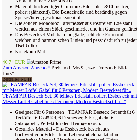
Artikelnummer: 2145306207
Material: hochwertiger Crominox-Edelstahl 18/10 rostfrei,
poliert (glänzend). Die Besteckteile sind beständig gegen
Speisesäuren, geschmacksneutral...
Die soliden Monobloc Tafelmesser aus rostfreiem Edelstahl
werden aus einem Stück geschmiedet und im Ganzen gehärtet
Das Besteckset Midi hat eine glatte, schlichte Form mit
weichen und harmonischen Linien und passt dadurch zu jeder
Tischkultur
Kollektion Midi
46,74 EUR
Zum Amazon Angebot*
Preis inkl. MwSt., zzgl. Versand; Bild-
Link*
Bestseller Nr. 11
TEAMFAR Besteck Set, 30 teiliges Edelstahl poliert Essbesteck mit
Messer Löffel Gabel für 6 Personen, Modern Besteckset für...*
Geeignet Für 6 Personen - TEAMFAR Besteck Set enthält 6
Teelöffel, 6 Esslöffel, 6 Essmesser, 6 Essgabeln, 6
Salatgabeln, Perfekt für den Heimgebrauch...
Gesundes Material - Das Essbesteck besteht aus
hochwertigem Edelstahl in Lebensmittelqualität ohne