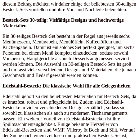
diesem Beitrag möchten wir daher einige der beliebtesten 30-teiligen
Besteck-Sets vorstellen und ihre Vor- und Nachteile beleuchten.
Besteck-Sets 30-teilig: Vielfältige Designs und hochwertige
Materialien
Ein 30-teiliges Besteck-Set besteht in der Regel aus jeweils sechs
Menümessern, Menügabeln, Menülöffeln, Kaffeelöffeln und
Kuchengabeln. Damit ist ein solches Set perfekt geeignet, um sechs
Personen bei einem Menü komplett einzudecken, sodass sowohl
Vorspeisen, Hauptgerichte als auch Desserts angemessen serviert
werden können. Die Auswahl an 30-teiligen Besteck-Sets ist groß
und umfasst viele verschiedene Designs und Materialien, die je nach
Geschmack und Bedarf gewählt werden können.
Edelstahl-Besteck: Die klassische Wahl für alle Gelegenheiten
Edelstahl gehört zu den beliebtesten Materialien für Besteck-Sets, da
es kratzfest, robust und pflegeleicht ist. Zudem sind Edelstahl-
Bestecke in vielen verschiedenen Designs erhältlich, sodass sie
sowohl zu klassischen als auch zu modernen Tischarrangements
passen. Ein weiterer Vorteil von Edelstahl-Bestecken ist ihre
Spülmaschinentauglichkeit. Einige bekannte Hersteller von
Edelstahl-Bestecken sind WMF, Villeroy & Boch und Silit. Wer auf
der Suche nach einem zeitlosen und praktischen Besteck-Set ist,