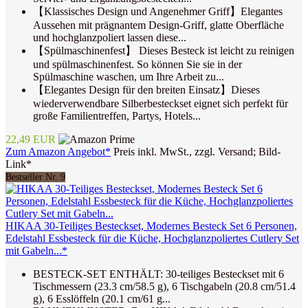
【Klassisches Design und Angenehmer Griff】Elegantes
Aussehen mit prägnantem Design-Griff, glatte Oberfläche
und hochglanzpoliert lassen diese...
【Spülmaschinenfest】 Dieses Besteck ist leicht zu reinigen
und spülmaschinenfest. So können Sie sie in der
Spülmaschine waschen, um Ihre Arbeit zu...
【Elegantes Design für den breiten Einsatz】Dieses
wiederverwendbare Silberbesteckset eignet sich perfekt für
große Familientreffen, Partys, Hotels...
22,49 EUR
Zum Amazon Angebot*
Preis inkl. MwSt., zzgl. Versand; Bild-
Link*
Bestseller Nr. 9
HIKAA 30-Teiliges Besteckset, Modernes Besteck Set 6 Personen,
Edelstahl Essbesteck für die Küche, Hochglanzpoliertes Cutlery Set
mit Gabeln...*
BESTECK-SET ENTHÄLT: 30-teiliges Besteckset mit 6
Tischmessern (23.3 cm/58.5 g), 6 Tischgabeln (20.8 cm/51.4
g), 6 Esslöffeln (20.1 cm/61 g...