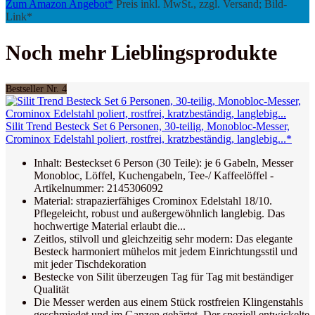
Zum Amazon Angebot*
Preis inkl. MwSt., zzgl. Versand; Bild-
Link*
Noch mehr Lieblingsprodukte
Bestseller Nr. 4
Silit Trend Besteck Set 6 Personen, 30-teilig, Monobloc-Messer,
Crominox Edelstahl poliert, rostfrei, kratzbeständig, langlebig...*
Inhalt: Besteckset 6 Person (30 Teile): je 6 Gabeln, Messer
Monobloc, Löffel, Kuchengabeln, Tee-/ Kaffeelöffel -
Artikelnummer: 2145306092
Material: strapazierfähiges Crominox Edelstahl 18/10.
Pflegeleicht, robust und außergewöhnlich langlebig. Das
hochwertige Material erlaubt die...
Zeitlos, stilvoll und gleichzeitig sehr modern: Das elegante
Besteck harmoniert mühelos mit jedem Einrichtungsstil und
mit jeder Tischdekoration
Bestecke von Silit überzeugen Tag für Tag mit beständiger
Qualität
Die Messer werden aus einem Stück rostfreien Klingenstahls
geschmiedet und im Ganzen gehärtet. Der speziell entwickelte