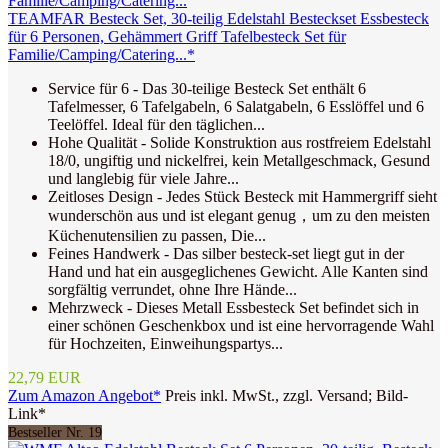
TEAMFAR Besteck Set, 30-teilig Edelstahl Besteckset Essbesteck
für 6 Personen, Gehämmert Griff Tafelbesteck Set für
Familie/Camping/Catering...*
Service für 6 - Das 30-teilige Besteck Set enthält 6
Tafelmesser, 6 Tafelgabeln, 6 Salatgabeln, 6 Esslöffel und 6
Teelöffel. Ideal für den täglichen...
Hohe Qualität - Solide Konstruktion aus rostfreiem Edelstahl
18/0, ungiftig und nickelfrei, kein Metallgeschmack, Gesund
und langlebig für viele Jahre...
Zeitloses Design - Jedes Stück Besteck mit Hammergriff sieht
wunderschön aus und ist elegant genug，um zu den meisten
Küchenutensilien zu passen, Die...
Feines Handwerk - Das silber besteck-set liegt gut in der
Hand und hat ein ausgeglichenes Gewicht. Alle Kanten sind
sorgfältig verrundet, ohne Ihre Hände...
Mehrzweck - Dieses Metall Essbesteck Set befindet sich in
einer schönen Geschenkbox und ist eine hervorragende Wahl
für Hochzeiten, Einweihungspartys...
22,79 EUR
Zum Amazon Angebot*
Preis inkl. MwSt., zzgl. Versand; Bild-
Link*
Bestseller Nr. 19