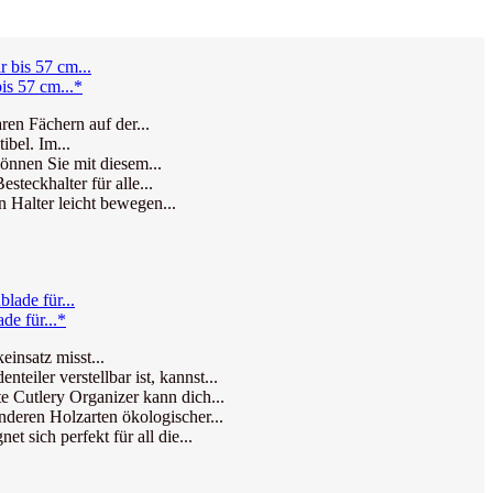
is 57 cm...*
en Fächern auf der...
ibel. Im...
önnen Sie mit diesem...
teckhalter für alle...
 Halter leicht bewegen...
de für...*
insatz misst...
ler verstellbar ist, kannst...
 Cutlery Organizer kann dich...
deren Holzarten ökologischer...
sich perfekt für all die...