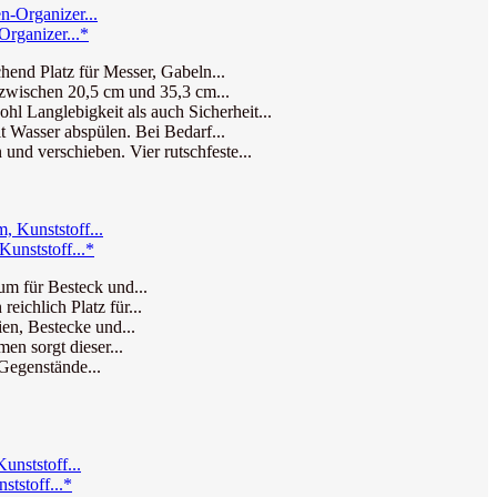
rganizer...*
nd Platz für Messer, Gabeln...
wischen 20,5 cm und 35,3 cm...
anglebigkeit als auch Sicherheit...
Wasser abspülen. Bei Bedarf...
 verschieben. Vier rutschfeste...
unststoff...*
um für Besteck und...
ichlich Platz für...
en, Bestecke und...
n sorgt dieser...
 Gegenstände...
tstoff...*