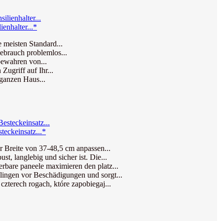
enhalter...*
 meisten Standard...
ebrauch problemlos...
bewahren von...
ugriff auf Ihr...
 ganzen Haus...
eckeinsatz...*
reite von 37-48,5 cm anpassen...
langlebig und sicher ist. Die...
are paneele maximieren den platz...
en vor Beschädigungen und sorgt...
rech rogach, które zapobiegaj...