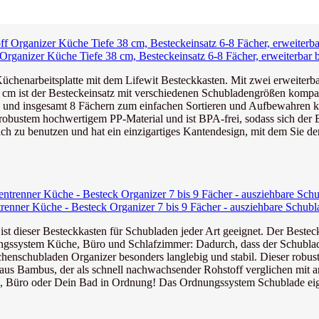
 Organizer Küche Tiefe 38 cm, Besteckeinsatz 6-8 Fächer, erweiterbar b
chenarbeitsplatte mit dem Lifewit Besteckkasten. Mit zwei erweiterbar
57 cm ist der Besteckeinsatz mit verschiedenen Schubladengrößen kompat
n und insgesamt 8 Fächern zum einfachen Sortieren und Aufbewahren k
bustem hochwertigem PP-Material und ist BPA-frei, sodass sich der Bes
ch zu benutzen und hat ein einzigartiges Kantendesign, mit dem Sie den
enner Küche - Besteck Organizer 7 bis 9 Fächer - ausziehbare Schubla
eser Besteckkasten für Schubladen jeder Art geeignet. Der Bestecke
stem Küche, Büro und Schlafzimmer: Dadurch, dass der Schubladentei
schubladen Organizer besonders langlebig und stabil. Dieser robuste
 Bambus, der als schnell nachwachsender Rohstoff verglichen mit an
üro oder Dein Bad in Ordnung! Das Ordnungssystem Schublade eignet 