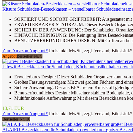
Kitsure Schubladen-Besteckkasten – verstellbarer Schubladeneinsat
SORTIERT UND SOFORT GRIFFBEREIT: Ausgestattet mit fünf kl
ERWEITERBARER STAURAUM: Dieser Besteck Organizer verfügt 
SICHER IN DER ANWENDUNG: Der Schubladen Organizer Küche 
EINFACHE REINIGUNG: Die Reinigung Ihres Besteckeinsatz ist
BENUTZERFREUNDLICHES DESIGN: Mit Griffen an beiden Seite
Zum Amazon Angebot*
Preis inkl. MwSt., zzgl. Versand; Bild-Link*
Angebot
Bestseller Nr. 9
Lifewit Besteckkasten für Schubladen, Küchenutensilienhalter erwei
Erweiterbares Design: Dieser Schubladen Organizer kann von zw
Großes Fassungsvermögen: Mit zwei großen Fächern und einem se
Sichere Anwendung: Der aus BPA-freiem Kunststoff gefertigte O
Benutzerfreundliches Design: Mit seiner stabilen Bodenplatte
Multifunktionale Aufbewahrung: Mit diesem Besteckkasten könne
13,71 EUR
Zum Amazon Angebot*
Preis inkl. MwSt., zzgl. Versand; Bild-Link*
Bestseller Nr. 10
ALAIFU Besteckkasten für Schubladen, erweiterbarer großer Besteckka