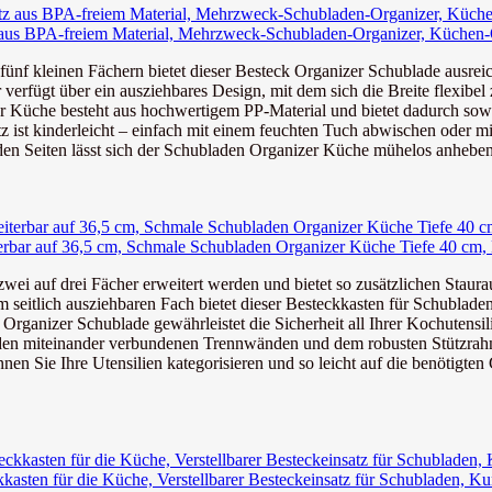
z aus BPA-freiem Material, Mehrzweck-Schubladen-Organizer, Küchen-O
einen Fächern bietet dieser Besteck Organizer Schublade ausreiche
über ein ausziehbares Design, mit dem sich die Breite flexibel z
besteht aus hochwertigem PP-Material und bietet dadurch sowohl L
 kinderleicht – einfach mit einem feuchten Tuch abwischen oder mit 
n lässt sich der Schubladen Organizer Küche mühelos anheben und
terbar auf 36,5 cm, Schmale Schubladen Organizer Küche Tiefe 40 cm, K
ei auf drei Fächer erweitert werden und bietet so zusätzlichen Staura
itlich ausziehbaren Fach bietet dieser Besteckkasten für Schubladen re
rganizer Schublade gewährleistet die Sicherheit all Ihrer Kochutensili
, den miteinander verbundenen Trennwänden und dem robusten Stützrahme
n Sie Ihre Utensilien kategorisieren und so leicht auf die benötigten
sten für die Küche, Verstellbarer Besteckeinsatz für Schubladen, Kuns