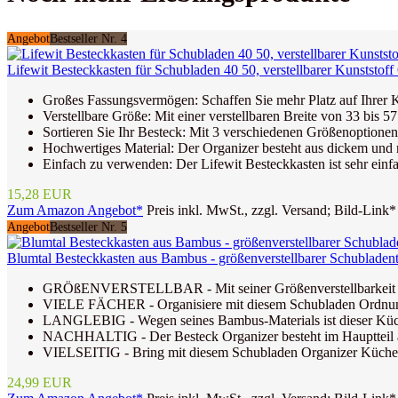
Angebot
Bestseller Nr. 4
Lifewit Besteckkasten für Schubladen 40 50, verstellbarer Kunststoff
Großes Fassungsvermögen: Schaffen Sie mehr Platz auf Ihrer Kü
Verstellbare Größe: Mit einer verstellbaren Breite von 33 bis 
Sortieren Sie Ihr Besteck: Mit 3 verschiedenen Größenoptione
Hochwertiges Material: Der Organizer besteht aus dickem und ro
Einfach zu verwenden: Der Lifewit Besteckkasten ist sehr einfa
15,28 EUR
Zum Amazon Angebot*
Preis inkl. MwSt., zzgl. Versand; Bild-Link*
Angebot
Bestseller Nr. 5
Blumtal Besteckkasten aus Bambus - größenverstellbarer Schubladentr
GRÖßENVERSTELLBAR - Mit seiner Größenverstellbarkeit ist di
VIELE FÄCHER - Organisiere mit diesem Schubladen Ordnungssy
LANGLEBIG - Wegen seines Bambus-Materials ist dieser Küchen
NACHHALTIG - Der Besteck Organizer besteht im Hauptteil aus
VIELSEITIG - Bring mit diesem Schubladen Organizer Küche, B
24,99 EUR