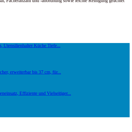
ial, Fächeranzahl und -anordnung sowie leichte Reinigung geachtet