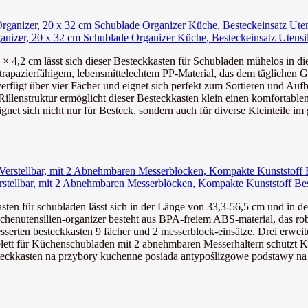
anizer, 20 x 32 cm Schublade Organizer Küche, Besteckeinsatz Utensili
× 4,2 cm lässt sich dieser Besteckkasten für Schubladen mühelos in die
trapazierfähigem, lebensmittelechtem PP-Material, das dem täglichen G
verfügt über vier Fächer und eignet sich perfekt zum Sortieren und Auf
llenstruktur ermöglicht dieser Besteckkasten klein einen komfortablen Z
ignet sich nicht nur für Besteck, sondern auch für diverse Kleinteile im
rstellbar, mit 2 Abnehmbaren Messerblöcken, Kompakte Kunststoff Best
schubladen lässt sich in der Länge von 33,3-56,5 cm und in der B
ilien-organizer besteht aus BPA-freiem ABS-material, das robust, 
esteckkasten 9 fächer und 2 messerblock-einsätze. Drei erweiterb
Küchenschubladen mit 2 abnehmbaren Messerhaltern schützt Kling
en na przybory kuchenne posiada antypoślizgowe podstawy na czte