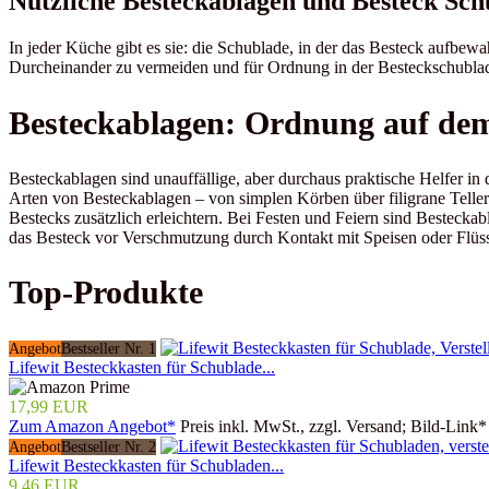
Nützliche Besteckablagen und Besteck Sch
In jeder Küche gibt es sie: die Schublade, in der das Besteck aufbew
Durcheinander zu vermeiden und für Ordnung in der Besteckschublade
Besteckablagen: Ordnung auf dem
Besteckablagen sind unauffällige, aber durchaus praktische Helfer in
Arten von Besteckablagen – von simplen Körben über filigrane Teller
Bestecks zusätzlich erleichtern. Bei Festen und Feiern sind Besteckab
das Besteck vor Verschmutzung durch Kontakt mit Speisen oder Flüss
Top-Produkte
Angebot
Bestseller Nr. 1
Lifewit Besteckkasten für Schublade...
17,99 EUR
Zum Amazon Angebot*
Preis inkl. MwSt., zzgl. Versand; Bild-Link*
Angebot
Bestseller Nr. 2
Lifewit Besteckkasten für Schubladen...
9,46 EUR