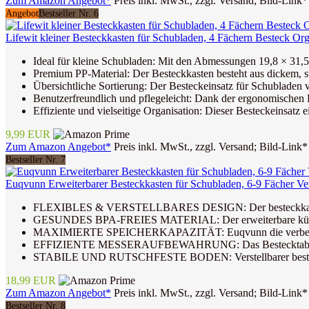
Zum Amazon Angebot*
Preis inkl. MwSt., zzgl. Versand; Bild-Link*
Angebot
Bestseller Nr. 6
Lifewit kleiner Besteckkasten für Schubladen, 4 Fächern Besteck Org
Ideal für kleine Schubladen: Mit den Abmessungen 19,8 × 31,5 
Premium PP-Material: Der Besteckkasten besteht aus dickem, s
Übersichtliche Sortierung: Der Besteckeinsatz für Schubladen 
Benutzerfreundlich und pflegeleicht: Dank der ergonomischen Ri
Effiziente und vielseitige Organisation: Dieser Besteckeinsatz e
9,99 EUR
Zum Amazon Angebot*
Preis inkl. MwSt., zzgl. Versand; Bild-Link*
Bestseller Nr. 7
Euqvunn Erweiterbarer Besteckkasten für Schubladen, 6-9 Fächer Ve
FLEXIBLES & VERSTELLBARES DESIGN: Der besteckkasten für 
GESUNDES BPA-FREIES MATERIAL: Der erweiterbare küchenutens
MAXIMIERTE SPEICHERKAPAZITÄT: Euqvunn die verbesserten b
EFFIZIENTE MESSERAUFBEWAHRUNG: Das Bestecktablett für 
STABILE UND RUTSCHFESTE BODEN: Verstellbarer besteckkast
18,99 EUR
Zum Amazon Angebot*
Preis inkl. MwSt., zzgl. Versand; Bild-Link*
Bestseller Nr. 8