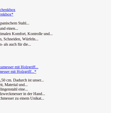
henkbox*
panischem Stahl...
nd einen...
alen Komfort, Kontrolle und...
, Schneiden, Würfeln...
ls auch für die...
ser mit Holzgriff...*
0 cm. Dadurch ist unser...
, Material und...
ingenstahl eine...
lzweckmesser in der Hand...
chmesser zu einem Unikat...