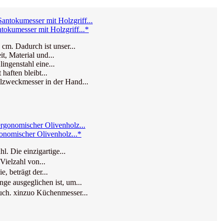
kumesser mit Holzgriff...*
m. Dadurch ist unser...
, Material und...
ingenstahl eine...
haften bleibt...
lzweckmesser in der Hand...
nomischer Olivenholz...*
 Die einzigartige...
ielzahl von...
 beträgt der...
ge ausgeglichen ist, um...
ch. xinzuo Küchenmesser...