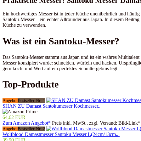
Praktische Messer: Santoku Messer Dama
Ein hochwertiges Messer ist in jeder Küche unentbehrlich und häufig 
Santoku-Messer – ein echter Allrounder aus Japan. In diesem Beitrag 
Küche zu verwenden.
Was ist ein Santoku-Messer?
Das Santoku-Messer stammt aus Japan und ist ein wahres Multitalent
Messer konzipiert wurde: schneiden, würfeln und hacken. Ursprünglic
gern kocht und Wert auf ein perfektes Schnittergebnis legt.
Top-Produkte
Angebot
Bestseller Nr. 1
SHAN ZU Damast Santokumesser Kochmesser...
64,62 EUR
Zum Amazon Angebot*
Preis inkl. MwSt., zzgl. Versand; Bild-Link*
Angebot
Bestseller Nr. 2
Wolfblood Damastmesser Santoku Messer L(24cm/13cm...
39,90 EUR