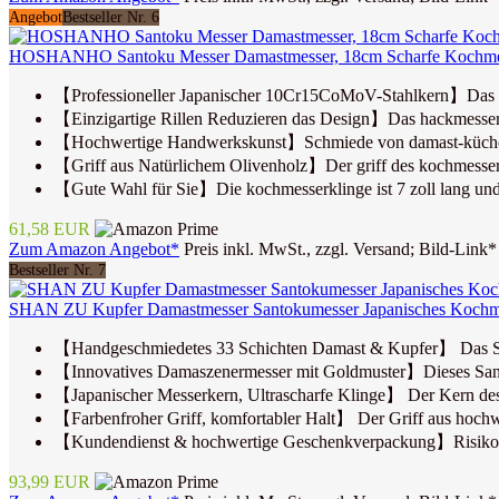
Angebot
Bestseller Nr. 6
HOSHANHO Santoku Messer Damastmesser, 18cm Scharfe Kochmesser,
【Professioneller Japanischer 10Cr15CoMoV-Stahlkern】Das sa
【Einzigartige Rillen Reduzieren das Design】Das hackmesser wi
【Hochwertige Handwerkskunst】Schmiede von damast-küchenmess
【Griff aus Natürlichem Olivenholz】Der griff des kochmessers be
【Gute Wahl für Sie】Die kochmesserklinge ist 7 zoll lang und 2,5
61,58 EUR
Zum Amazon Angebot*
Preis inkl. MwSt., zzgl. Versand; Bild-Link*
Bestseller Nr. 7
SHAN ZU Kupfer Damastmesser Santokumesser Japanisches Kochmess
【Handgeschmiedetes 33 Schichten Damast & Kupfer】 Das SHA
【Innovatives Damaszenermesser mit Goldmuster】Dieses Santok
【Japanischer Messerkern, Ultrascharfe Klinge】 Der Kern de
【Farbenfroher Griff, komfortabler Halt】 Der Griff aus hochwer
【Kundendienst & hochwertige Geschenkverpackung】Risikofreier
93,99 EUR