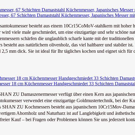
 67 Schichten Damaststahl Küchenmesser, Japanisches Messer mit 
ntokumesser besteht aus einem 10Cr15CoMoV-stahlkern mit hoher h
rd viele male geschmiedet, um eine einzigartige und sehr schöne natür
ern schärfen die unglaublich scharfe kante mit der traditionellen
steht aus natürlichem olivenholz, das viel haltbarer und stabiler ist.
 mm dick. Sie ist ideal für Ihr tägliches kochen und eignet sich für d
er 18 cm Küchenmesser Handgeschmiedet 33 Schichten Damaststahl 
N ZU Damaszenermesser verfügt über einen Kern aus japanischem 1
umesser verwendet eine einzigartige Goldmustertechnik, bei der Kup
s SHAN ZU Kochmessers besteht aus japanischem 10Cr15Mov-Damaszen
tigem Ahornholz und Naturharz ist auf Langlebigkeit und ästhetische 
 Kauf – bei Fragen oder Problemen können Sie uns jederzeit kontakt