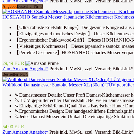
Zum Amazon Angebot*
Preis inkl. MwSt., zzgl. Versand; Bild-Link*
Angebot
Bestseller Nr. 8
HOSHANHO Santoku Messer, Japanische Küchenmesser Kochmesser P
【Ultra-robuste Edelstahl Klinge】Die gesamte Klinge ist aus dr
【Einzigartiges und modisches Design】 Unser Küchenmesser verf
【Ergonomischer Pakkawood-Griff】 Dieses HOSHANHO-Kochmess
【Vielseitiges Kochmesser】 Dieses japanische santoku messer e
【Perfekte Geschenke】HOSHANHO scharfes Messer verpackt in e
29,49 EUR
Zum Amazon Angebot*
Preis inkl. MwSt., zzgl. Versand; Bild-Link*
Bestseller Nr. 9
Wolfblood Damastmesser Santoku Messer XL (30cm) TÜV geprüfter 
🔪Damastmesser Details: Unser Profi Damast-Küchenmesser hat
🔪 TÜV geprüfter echter Damaststahl: Bei vielen Damastmessern
🔪Einzigartige Schärfe und Qualität aus Bayrischer Hand: Durc
🔪Ergonomisches Design: Der handgeschliffene Echtholzgriff 
🔪Jedes Damast Messer ein Unikat: Die einzigartige Struktur 
54,90 EUR
Zum Amazon Angebot*
Preis inkl. MwSt., zzgl. Versand; Bild-Link*