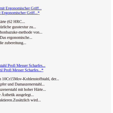
Ergonomischer Griff...*
ärte (62 HRC...
liche gusstextur zu...
 honbazuke-methode von...
 Das ergonomische...
ie zubereitung...
Profi Messer Scharfes...*
0Cr15Mov-Kohlenstoffstahl, der...
fer und Damaszenerstahl...
erstahl mit hoher Härte...
Ästhetik ausgelegt...
ieren.Zusätzlich wird...