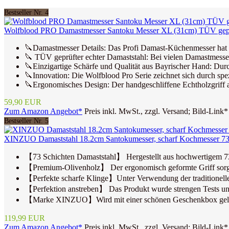
Bestseller Nr. 4
Wolfblood PRO Damastmesser Santoku Messer XL (31cm) TÜV geprüf
🔪Damastmesser Details: Das Profi Damast-Küchenmesser hat e
🔪 TÜV geprüfter echter Damaststahl: Bei vielen Damastmessern
🔪Einzigartige Schärfe und Qualität aus Bayrischer Hand: Durc
🔪Innovation: Die Wolfblood Pro Serie zeichnet sich durch spezi
🔪Ergonomisches Design: Der handgeschliffene Echtholzgriff 
59,90 EUR
Zum Amazon Angebot*
Preis inkl. MwSt., zzgl. Versand; Bild-Link*
Bestseller Nr. 5
XINZUO Damaststahl 18.2cm Santokumesser, scharf Kochmesser 73 S
【73 Schichten Damaststahl】 Hergestellt aus hochwertigem 73-
【Premium-Olivenholz】 Der ergonomisch geformte Griff sorgt f
【Perfekte scharfe Klinge】Unter Verwendung der traditionellen
【Perfektion anstreben】 Das Produkt wurde strengen Tests unte
【Marke XINZUO】Wird mit einer schönen Geschenkbox geliefer
119,99 EUR
Zum Amazon Angebot*
Preis inkl. MwSt., zzgl. Versand; Bild-Link*