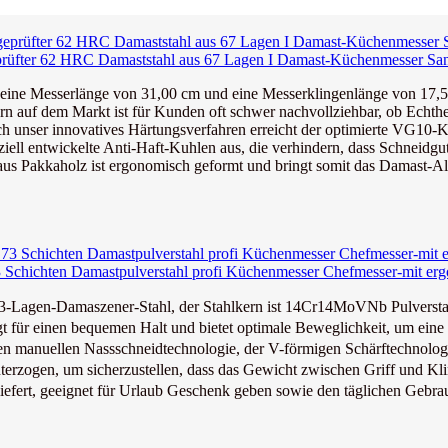
ter 62 HRC Damaststahl aus 67 Lagen I Damast-Küchenmesser Santo
ine Messerlänge von 31,00 cm und eine Messerklingenlänge von 17,5 c
 auf dem Markt ist für Kunden oft schwer nachvollziehbar, ob Echtheit
h unser innovatives Härtungsverfahren erreicht der optimierte VG10-Kl
ell entwickelte Anti-Haft-Kuhlen aus, die verhindern, dass Schneidgut 
aus Pakkaholz ist ergonomisch geformt und bringt somit das Damast-Al
chichten Damastpulverstahl profi Küchenmesser Chefmesser-mit ergo
Lagen-Damaszener-Stahl, der Stahlkern ist 14Cr14MoVNb Pulverstahl.
ür einen bequemen Halt und bietet optimale Beweglichkeit, um eine V
 manuellen Nassschneidtechnologie, der V-förmigen Schärftechnologie,
rzogen, um sicherzustellen, dass das Gewicht zwischen Griff und Klin
t, geeignet für Urlaub Geschenk geben sowie den täglichen Gebrau