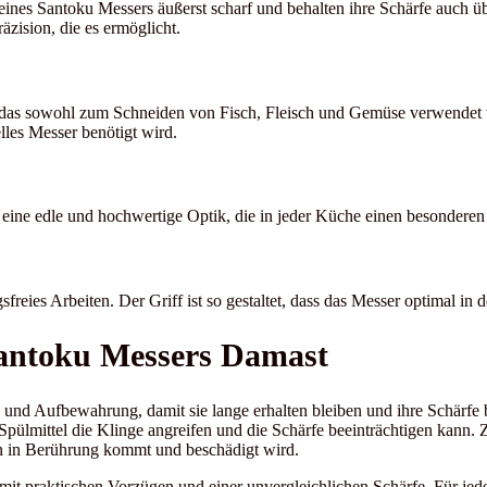
 eines Santoku Messers äußerst scharf und behalten ihre Schärfe auch 
äzision, die es ermöglicht.
 das sowohl zum Schneiden von Fisch, Fleisch und Gemüse verwendet w
elles Messer benötigt wird.
ine edle und hochwertige Optik, die in jeder Küche einen besonderen 
eies Arbeiten. Der Griff ist so gestaltet, dass das Messer optimal in d
Santoku Messers Damast
nd Aufbewahrung, damit sie lange erhalten bleiben und ihre Schärfe b
pülmittel die Klinge angreifen und die Schärfe beeinträchtigen kann.
en in Berührung kommt und beschädigt wird.
t praktischen Vorzügen und einer unvergleichlichen Schärfe. Für jeden,