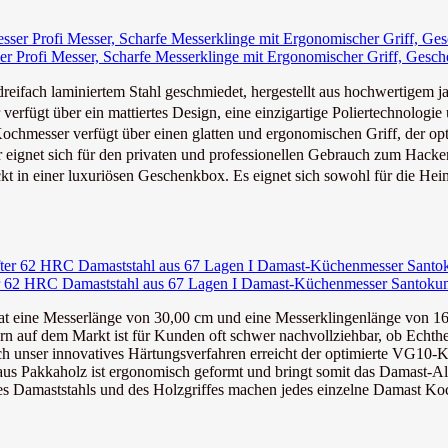
rofi Messer, Scharfe Messerklinge mit Ergonomischer Griff, Gesc
eifach laminiertem Stahl geschmiedet, hergestellt aus hochwertigem ja
ügt über ein mattiertes Design, eine einzigartige Poliertechnologie u
er verfügt über einen glatten und ergonomischen Griff, der optim
ignet sich für den privaten und professionellen Gebrauch zum Hacken
iner luxuriösen Geschenkbox. Es eignet sich sowohl für die Heim- a
62 HRC Damaststahl aus 67 Lagen I Damast-Küchenmesser Santokumes
 eine Messerlänge von 30,00 cm und eine Messerklingenlänge von 16,5
 auf dem Markt ist für Kunden oft schwer nachvollziehbar, ob Echtheit
h unser innovatives Härtungsverfahren erreicht der optimierte VG10-Kl
aus Pakkaholz ist ergonomisch geformt und bringt somit das Damast-Al
des Damaststahls und des Holzgriffes machen jedes einzelne Damast Ko