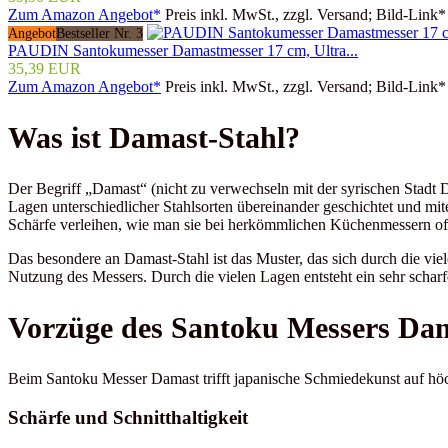
Zum Amazon Angebot*
Preis inkl. MwSt., zzgl. Versand; Bild-Link*
Angebot
Bestseller Nr. 3
PAUDIN Santokumesser Damastmesser 17 cm, Ultra...
35,39 EUR
Zum Amazon Angebot*
Preis inkl. MwSt., zzgl. Versand; Bild-Link*
Was ist Damast-Stahl?
Der Begriff „Damast“ (nicht zu verwechseln mit der syrischen Stadt D
Lagen unterschiedlicher Stahlsorten übereinander geschichtet und m
Schärfe verleihen, wie man sie bei herkömmlichen Küchenmessern oft
Das besondere an Damast-Stahl ist das Muster, das sich durch die viele
Nutzung des Messers. Durch die vielen Lagen entsteht ein sehr scharfer
Vorzüge des Santoku Messers Da
Beim Santoku Messer Damast trifft japanische Schmiedekunst auf hö
Schärfe und Schnitthaltigkeit