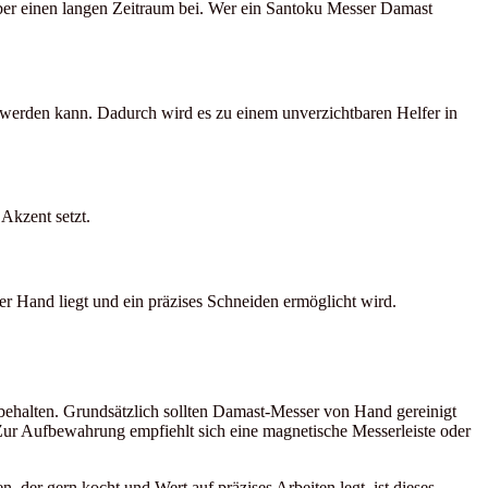
über einen langen Zeitraum bei. Wer ein Santoku Messer Damast
erden kann. Dadurch wird es zu einem unverzichtbaren Helfer in
Akzent setzt.
er Hand liegt und ein präzises Schneiden ermöglicht wird.
ehalten. Grundsätzlich sollten Damast-Messer von Hand gereinigt
 Zur Aufbewahrung empfiehlt sich eine magnetische Messerleiste oder
 der gern kocht und Wert auf präzises Arbeiten legt, ist dieses