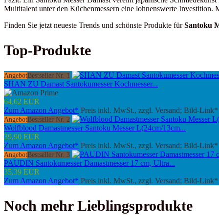
Multitalent unter den Küchenmessern eine lohnenswerte Investition. 
Finden Sie jetzt neueste Trends und schönste Produkte für
Santoku 
Top-Produkte
Angebot
Bestseller Nr. 1
SHAN ZU Damast Santokumesser Kochmesser...
64,62 EUR
Zum Amazon Angebot*
Preis inkl. MwSt., zzgl. Versand; Bild-Link*
Angebot
Bestseller Nr. 2
Wolfblood Damastmesser Santoku Messer L(24cm/13cm...
39,90 EUR
Zum Amazon Angebot*
Preis inkl. MwSt., zzgl. Versand; Bild-Link*
Angebot
Bestseller Nr. 3
PAUDIN Santokumesser Damastmesser 17 cm, Ultra...
35,39 EUR
Zum Amazon Angebot*
Preis inkl. MwSt., zzgl. Versand; Bild-Link*
Noch mehr Lieblingsprodukte