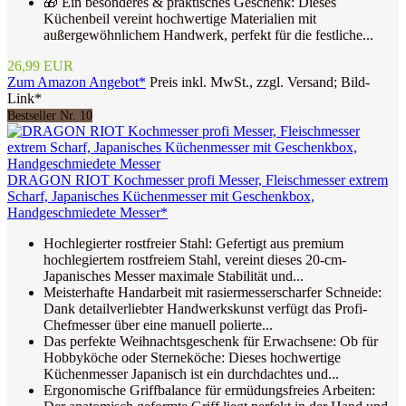
🎁 Ein besonderes & praktisches Geschenk: Dieses
Küchenbeil vereint hochwertige Materialien mit
außergewöhnlichem Handwerk, perfekt für die festliche...
26,99 EUR
Zum Amazon Angebot*
Preis inkl. MwSt., zzgl. Versand; Bild-
Link*
Bestseller Nr. 10
DRAGON RIOT Kochmesser profi Messer, Fleischmesser extrem
Scharf, Japanisches Küchenmesser mit Geschenkbox,
Handgeschmiedete Messer*
Hochlegierter rostfreier Stahl: Gefertigt aus premium
hochlegiertem rostfreiem Stahl, vereint dieses 20-cm-
Japanisches Messer maximale Stabilität und...
Meisterhafte Handarbeit mit rasiermesserscharfer Schneide:
Dank detailverliebter Handwerkskunst verfügt das Profi-
Chefmesser über eine manuell polierte...
Das perfekte Weihnachtsgeschenk für Erwachsene: Ob für
Hobbyköche oder Sterneköche: Dieses hochwertige
Küchenmesser Japanisch ist ein durchdachtes und...
Ergonomische Griffbalance für ermüdungsfreies Arbeiten: