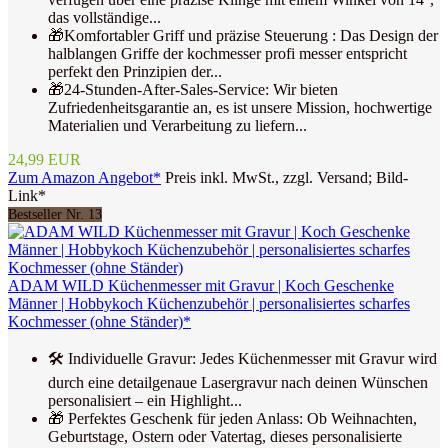
das vollständige...
🎁Komfortabler Griff und präzise Steuerung : Das Design der
halblangen Griffe der kochmesser profi messer entspricht
perfekt den Prinzipien der...
🎁24-Stunden-After-Sales-Service: Wir bieten
Zufriedenheitsgarantie an, es ist unsere Mission, hochwertige
Materialien und Verarbeitung zu liefern...
24,99 EUR
Zum Amazon Angebot*
Preis inkl. MwSt., zzgl. Versand; Bild-
Link*
Bestseller Nr. 13
ADAM WILD Küchenmesser mit Gravur | Koch Geschenke
Männer | Hobbykoch Küchenzubehör | personalisiertes scharfes
Kochmesser (ohne Ständer)*
🛠️ Individuelle Gravur: Jedes Küchenmesser mit Gravur wird
durch eine detailgenaue Lasergravur nach deinen Wünschen
personalisiert – ein Highlight...
🎁 Perfektes Geschenk für jeden Anlass: Ob Weihnachten,
Geburtstage, Ostern oder Vatertag, dieses personalisierte