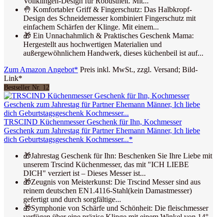
Vollklingen-Design für Robustheit. Mit...
🤚 Komfortabler Griff & Fingerschutz: Das Halbkropf-
Design des Schneidemesser kombiniert Fingerschutz mit
einfachem Schärfen der Klinge. Mit einem...
🎁 Ein Unnachahmlich & Praktisches Geschenk Mama:
Hergestellt aus hochwertigen Materialien und
außergewöhnlichem Handwerk, dieses küchenbeil ist auf...
Zum Amazon Angebot*
Preis inkl. MwSt., zzgl. Versand; Bild-
Link*
Bestseller Nr. 12
TRSCIND Küchenmesser Geschenk für Ihn, Kochmesser
Geschenk zum Jahrestag für Partner Ehemann Männer, Ich liebe
dich Geburtstagsgeschenk Kochmesser...*
🎁Jahrestag Geschenk für Ihn: Beschenken Sie Ihre Liebe mit
unserem Trscind Küchenmesser, das mit "ICH LIEBE
DICH" verziert ist – Dieses Messer ist...
🎁Zeugnis von Meisterkunst: Die Trscind Messer sind aus
reinem deutschen EN1.4116-Stahl(kein Damastmesser)
gefertigt und durch sorgfältige...
🎁Symphonie von Schärfe und Schönheit: Die fleischmesser
verfügen über eine präzise Klinge mit einem Winkel von 14°,