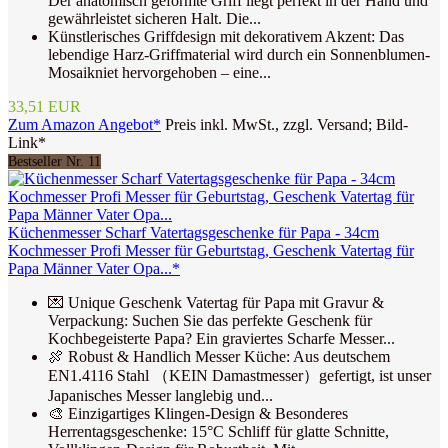
Der anatomisch geformte Griff liegt perfekt in der Hand und
gewährleistet sicheren Halt. Die...
Künstlerisches Griffdesign mit dekorativem Akzent: Das
lebendige Harz-Griffmaterial wird durch ein Sonnenblumen-
Mosaikniet hervorgehoben – eine...
33,51 EUR
Zum Amazon Angebot*
Preis inkl. MwSt., zzgl. Versand; Bild-
Link*
Bestseller Nr. 11
Küchenmesser Scharf Vatertagsgeschenke für Papa - 34cm
Kochmesser Profi Messer für Geburtstag, Geschenk Vatertag für
Papa Männer Vater Opa...*
💌 Unique Geschenk Vatertag für Papa mit Gravur &
Verpackung: Suchen Sie das perfekte Geschenk für
Kochbegeisterte Papa? Ein graviertes Scharfe Messer...
🍖 Robust & Handlich Messer Küche: Aus deutschem
EN1.4116 Stahl （KEIN Damastmesser）gefertigt, ist unser
Japanisches Messer langlebig und...
🎨 Einzigartiges Klingen-Design & Besonderes
Herrentagsgeschenke: 15°C Schliff für glatte Schnitte,