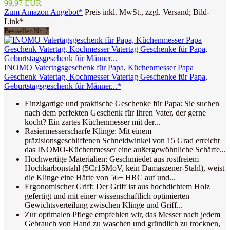
99,97 EUR
Zum Amazon Angebot*
Preis inkl. MwSt., zzgl. Versand; Bild-
Link*
Bestseller Nr. 7
INOMO Vatertagsgeschenk für Papa, Küchenmesser Papa
Geschenk Vatertag, Kochmesser Vatertag Geschenke für Papa,
Geburtstagsgeschenk für Männer...*
Einzigartige und praktische Geschenke für Papa: Sie suchen
nach dem perfekten Geschenk für Ihren Vater, der gerne
kocht? Ein zartes Küchenmesser mit der...
Rasiermesserscharfe Klinge: Mit einem
präzisionsgeschliffenen Schneidwinkel von 15 Grad erreicht
das INOMO-Küchenmesser eine außergewöhnliche Schärfe...
Hochwertige Materialien: Geschmiedet aus rostfreiem
Hochkarbonstahl (5Cr15MoV, kein Damaszener-Stahl), weist
die Klinge eine Härte von 56+ HRC auf und...
Ergonomischer Griff: Der Griff ist aus hochdichtem Holz
gefertigt und mit einer wissenschaftlich optimierten
Gewichtsverteilung zwischen Klinge und Griff...
Zur optimalen Pflege empfehlen wir, das Messer nach jedem
Gebrauch von Hand zu waschen und gründlich zu trocknen,