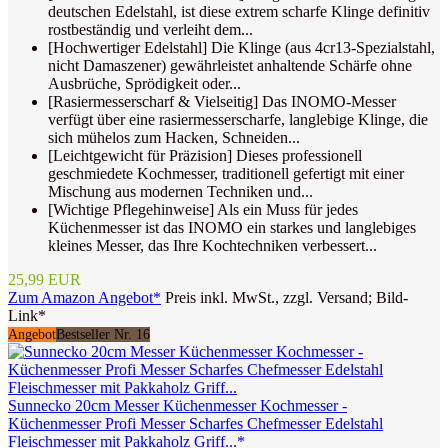
deutschen Edelstahl, ist diese extrem scharfe Klinge definitiv
rostbeständig und verleiht dem...
[Hochwertiger Edelstahl] Die Klinge (aus 4cr13-Spezialstahl,
nicht Damaszener) gewährleistet anhaltende Schärfe ohne
Ausbrüche, Sprödigkeit oder...
[Rasiermesserscharf & Vielseitig] Das INOMO-Messer
verfügt über eine rasiermesserscharfe, langlebige Klinge, die
sich mühelos zum Hacken, Schneiden...
[Leichtgewicht für Präzision] Dieses professionell
geschmiedete Kochmesser, traditionell gefertigt mit einer
Mischung aus modernen Techniken und...
[Wichtige Pflegehinweise] Als ein Muss für jedes
Küchenmesser ist das INOMO ein starkes und langlebiges
kleines Messer, das Ihre Kochtechniken verbessert...
25,99 EUR
Zum Amazon Angebot*
Preis inkl. MwSt., zzgl. Versand; Bild-
Link*
Angebot
Bestseller Nr. 16
Sunnecko 20cm Messer Küchenmesser Kochmesser -
Küchenmesser Profi Messer Scharfes Chefmesser Edelstahl
Fleischmesser mit Pakkaholz Griff...*