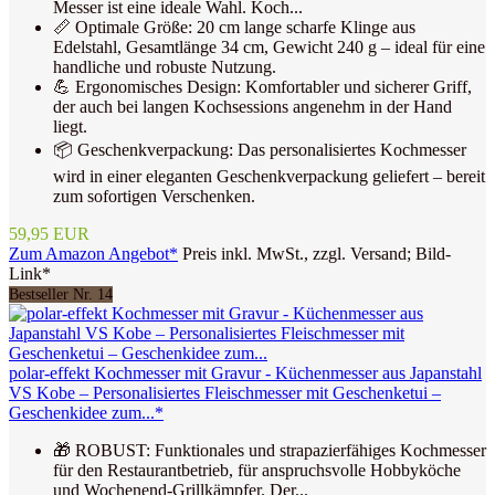
Messer ist eine ideale Wahl. Koch...
📏 Optimale Größe: 20 cm lange scharfe Klinge aus
Edelstahl, Gesamtlänge 34 cm, Gewicht 240 g – ideal für eine
handliche und robuste Nutzung.
💪 Ergonomisches Design: Komfortabler und sicherer Griff,
der auch bei langen Kochsessions angenehm in der Hand
liegt.
📦 Geschenkverpackung: Das personalisiertes Kochmesser
wird in einer eleganten Geschenkverpackung geliefert – bereit
zum sofortigen Verschenken.
59,95 EUR
Zum Amazon Angebot*
Preis inkl. MwSt., zzgl. Versand; Bild-
Link*
Bestseller Nr. 14
polar-effekt Kochmesser mit Gravur - Küchenmesser aus Japanstahl
VS Kobe – Personalisiertes Fleischmesser mit Geschenketui –
Geschenkidee zum...*
🎁 ROBUST: Funktionales und strapazierfähiges Kochmesser
für den Restaurantbetrieb, für anspruchsvolle Hobbyköche
und Wochenend-Grillkämpfer. Der...