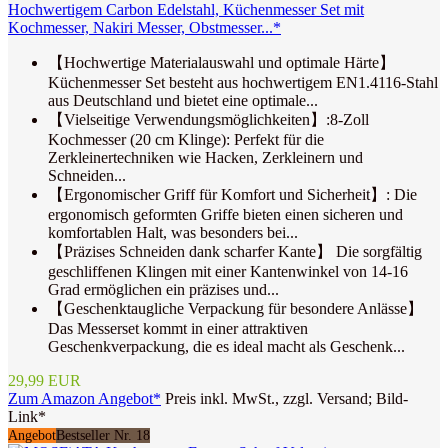
Hochwertigem Carbon Edelstahl, Küchenmesser Set mit
Kochmesser, Nakiri Messer, Obstmesser...*
【Hochwertige Materialauswahl und optimale Härte】
Küchenmesser Set besteht aus hochwertigem EN1.4116-Stahl
aus Deutschland und bietet eine optimale...
【Vielseitige Verwendungsmöglichkeiten】:8-Zoll
Kochmesser (20 cm Klinge): Perfekt für die
Zerkleinertechniken wie Hacken, Zerkleinern und
Schneiden...
【Ergonomischer Griff für Komfort und Sicherheit】: Die
ergonomisch geformten Griffe bieten einen sicheren und
komfortablen Halt, was besonders bei...
【Präzises Schneiden dank scharfer Kante】 Die sorgfältig
geschliffenen Klingen mit einer Kantenwinkel von 14-16
Grad ermöglichen ein präzises und...
【Geschenktaugliche Verpackung für besondere Anlässe】
Das Messerset kommt in einer attraktiven
Geschenkverpackung, die es ideal macht als Geschenk...
29,99 EUR
Zum Amazon Angebot*
Preis inkl. MwSt., zzgl. Versand; Bild-
Link*
Angebot
Bestseller Nr. 18