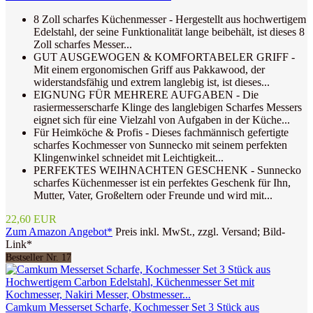
8 Zoll scharfes Küchenmesser - Hergestellt aus hochwertigem
Edelstahl, der seine Funktionalität lange beibehält, ist dieses 8
Zoll scharfes Messer...
GUT AUSGEWOGEN & KOMFORTABELER GRIFF -
Mit einem ergonomischen Griff aus Pakkawood, der
widerstandsfähig und extrem langlebig ist, ist dieses...
EIGNUNG FÜR MEHRERE AUFGABEN - Die
rasiermesserscharfe Klinge des langlebigen Scharfes Messers
eignet sich für eine Vielzahl von Aufgaben in der Küche...
Für Heimköche & Profis - Dieses fachmännisch gefertigte
scharfes Kochmesser von Sunnecko mit seinem perfekten
Klingenwinkel schneidet mit Leichtigkeit...
PERFEKTES WEIHNACHTEN GESCHENK - Sunnecko
scharfes Küchenmesser ist ein perfektes Geschenk für Ihn,
Mutter, Vater, Großeltern oder Freunde und wird mit...
22,60 EUR
Zum Amazon Angebot*
Preis inkl. MwSt., zzgl. Versand; Bild-
Link*
Bestseller Nr. 17
Camkum Messerset Scharfe, Kochmesser Set 3 Stück aus