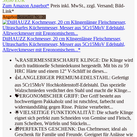
59,00 EUR
Zum Amazon Angebot*
Preis inkl. MwSt., zzgl. Versand; Bild-
Link*
Angebot
Bestseller Nr. 20
DiiHAUZZ Kochmesser, 20 cm Klingenlänge Fleischmesser,
Ultrascharfes Küchenmesser, Messer aus 5Cr15MoV Edelstahl,
Allzweckmesser mit Ergonomischem...*
🔪RASIERMESSERSCHARFE KLINGE: Die Klinge wird
durch traditionelle Schmiedekunst hergestellt. Mit bis zu 59
HRC Härte und einem 12° V-Schliff ist dieses...
👍LANGLEBIGER PREMIUM-EDELSTAHL: Gefertigt
aus 5Cr15MoV Hochkohlenstoff-Edelstahl. Das spezielle
Walzschmieden verdichtet den Stahl und macht die Klinge...
💝ERGONOMISCHER GRIFF: Der Griff besteht aus
hochwertigem Pakkaholz und ist rutschfest, farbecht und
widerstandsfähig gegen Risse. Präzise verarbeitet...
🌟VIELSEITIGE FUNKTIONALITÄT: Die scharfe Klinge
eignet sich perfekt zum Schneiden von Gemüse und Fleisch,
zum Scheiben, Würfeln und Stückeln...
🎁PERFEKTES GESCHENK: Das Chefmesser, ideal als
Geschenk für Familie und Freunde. Geeignet für Anlässe wie