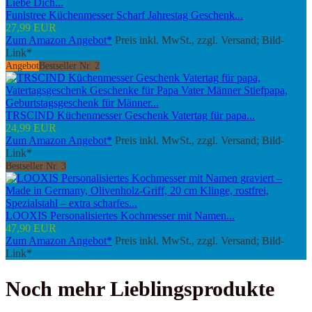
Funistree Küchenmesser Scharf Jahrestag Geschenk...
27,99 EUR
Zum Amazon Angebot*
Preis inkl. MwSt., zzgl. Versand; Bild-
Link*
Angebot
Bestseller Nr. 2
TRSCIND Küchenmesser Geschenk Vatertag für papa...
24,99 EUR
Zum Amazon Angebot*
Preis inkl. MwSt., zzgl. Versand; Bild-
Link*
Bestseller Nr. 3
LOOXIS Personalisiertes Kochmesser mit Namen...
47,90 EUR
Zum Amazon Angebot*
Preis inkl. MwSt., zzgl. Versand; Bild-
Link*
Noch mehr Lieblingsprodukte