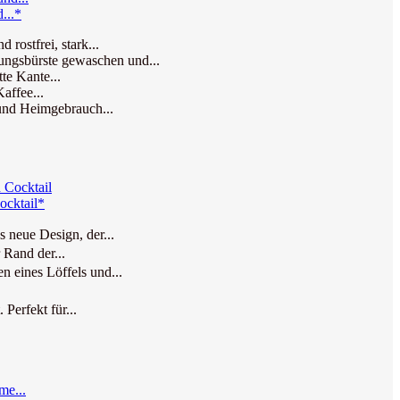
...*
rostfrei, stark...
ungsbürste gewaschen und...
te Kante...
affee...
 und Heimgebrauch...
ocktail*
 neue Design, der...
 Rand der...
 eines Löffels und...
erfekt für...