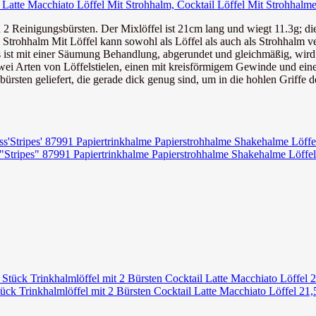
 Latte Macchiato Löffel Mit Strohhalm, Cocktail Löffel Mit Strohhalme
 2 Reinigungsbürsten. Der Mixlöffel ist 21cm lang und wiegt 11.3g; di
ll Strohhalm Mit Löffel kann sowohl als Löffel als auch als Strohhalm 
 ist mit einer Säumung Behandlung, abgerundet und gleichmäßig, wird n
wei Arten von Löffelstielen, einen mit kreisförmigem Gewinde und eine
sten geliefert, die gerade dick genug sind, um in die hohlen Griffe de
 "Stripes" 87991 Papiertrinkhalme Papierstrohhalme Shakehalme Löffe
k Trinkhalmlöffel mit 2 Bürsten Cocktail Latte Macchiato Löffel 21