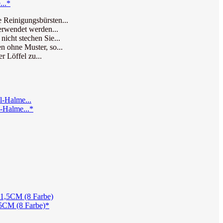
...*
e Reinigungsbürsten...
verwendet werden...
icht stechen Sie...
n ohne Muster, so...
r Löffel zu...
l-Halme...*
,5CM (8 Farbe)*