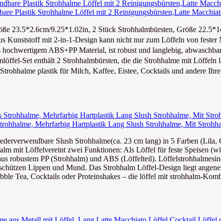
are Plastik Strohhalme Löffel mit 2 Reinigungsbürsten,Latte Macchiat
öße 23.5*2.6cm/9.25*1.02in, 2 Stück Strohhalmbürsten, Größe 22.5*1
 Kunststoff mit 2-in-1-Design kann nicht nur zum Löffeln von fester 
hochwertigem ABS+PP Material, ist robust und langlebig, abwaschbar
l-Set enthält 2 Strohhalmbürsten, die die Strohhalme mit Löffeln lei
halme plastik für Milch, Kaffee, Eistee, Cocktails und andere Ihrer 
trohhalme, Mehrfarbig Hartplastik Lang Slush Strohhalme, Mit Strohha
ederverwendbare Slush Strohhalme(ca. 23 cm lang) in 5 Farben (Lila, 
lm mit Löffelvereint zwei Funktionen: Als Löffel für feste Speisen (wi
s robustem PP (Strohhalm) und ABS (Löffelteil). Löffelstrohhalmesind 
 schützen Lippen und Mund. Das Strohhalm Löffel-Design liegt angene
le Tea, Cocktails oder Proteinshakes – die löffel mit strohhalm-Kombi