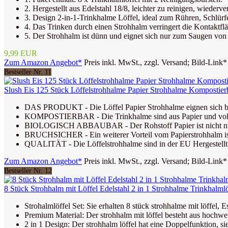
2. Hergestellt aus Edelstahl 18/8, leichter zu reinigen, wieder
3. Design 2-in-1-Trinkhalme Löffel, ideal zum Rühren, Schlürf
4. Das Trinken durch einen Strohhalm verringert die Kontakt
5. Der Strohhalm ist dünn und eignet sich nur zum Saugen von 
9,99 EUR
Zum Amazon Angebot*
Preis inkl. MwSt., zzgl. Versand; Bild-Link*
Bestseller Nr. 11
Slush Eis 125 Stück Löffelstrohhalme Papier Strohhalme Kompostier
DAS PRODUKT - Die Löffel Papier Strohhalme eignen sich besonde
KOMPOSTIERBAR - Die Trinkhalme sind aus Papier und voll
BIOLOGISCH ABBAUBAR - Der Rohstoff Papier ist nicht nur re
BRUCHSICHER - Ein weiterer Vorteil vom Papierstrohhalm ist se
QUALITÄT - Die Löffelstrohhalme sind in der EU Hergestellt u
Zum Amazon Angebot*
Preis inkl. MwSt., zzgl. Versand; Bild-Link*
Bestseller Nr. 12
8 Stück Strohhalm mit Löffel Edelstahl 2 in 1 Strohhalme Trinkhalml
Strohalmlöffel Set: Sie erhalten 8 stück strohhalme mit löffel, 
Premium Material: Der strohhalm mit löffel besteht aus hochwerti
2 in 1 Design: Der strohhalm löffel hat eine Doppelfunktion, s