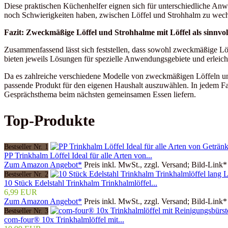
Diese praktischen Küchenhelfer eignen sich für unterschiedliche Anwe
noch Schwierigkeiten haben, zwischen Löffel und Strohhalm zu wechs
Fazit: Zweckmäßige Löffel und Strohhalme mit Löffel als sinnvo
Zusammenfassend lässt sich feststellen, dass sowohl zweckmäßige Löf
bieten jeweils Lösungen für spezielle Anwendungsgebiete und erleic
Da es zahlreiche verschiedene Modelle von zweckmäßigen Löffeln und 
passende Produkt für den eigenen Haushalt auszuwählen. In jedem Fal
Gesprächsthema beim nächsten gemeinsamen Essen liefern.
Top-Produkte
Bestseller Nr. 1
PP Trinkhalm Löffel Ideal für alle Arten von...
Zum Amazon Angebot*
Preis inkl. MwSt., zzgl. Versand; Bild-Link*
Bestseller Nr. 2
10 Stück Edelstahl Trinkhalm Trinkhalmlöffel...
6,99 EUR
Zum Amazon Angebot*
Preis inkl. MwSt., zzgl. Versand; Bild-Link*
Bestseller Nr. 3
com-four® 10x Trinkhalmlöffel mit...