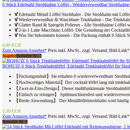
6 Stück Edelstahl Strohhalme Löffel - Wiederverwendbar Strohhalme a
🍹Edelstahl Metall Löffel Strohhalm - Die Strohhalm mit Löffel 
🍹Wiederverwendbar & Waschbare Trinkhalme - Die Trinkhalme 
🍹Glatter Rand & Spiegeln Polieren - Alle Strohhalme Löffel wur
🍹2-in-1 Latte Macchiato Löffel- Die Gestaltung der Cocktaill
🍹Was Sie bekommen können - Die Packung enthält 6 Stück Stro
6,89 EUR
Zum Amazon Angebot*
Preis inkl. MwSt., zzgl. Versand; Bild-Link*
Angebot
Bestseller Nr. 7
BOHUIZ 6 Stück Trinkhalmlöffel, Edelstahl Trinkhalmlöffel für Slush
【Packungsinhalt】Sie erhalten 6 wiederverwendbare Strohhalme 
【Hochwertiges Material】Der cocktail löffel lang mit trinkhalm
【Zwei-in-Eins-Design】Dieser multifunktionale Strohhalmlöffel
【Einfach zu reinigen】 Spülmaschinenfest und wiederverwendbar,
【Breite Anwendung】 Der Metalllöffelstrohhalm wird häufig in 
5,39 EUR
Zum Amazon Angebot*
Preis inkl. MwSt., zzgl. Versand; Bild-Link*
Bestseller Nr. 8