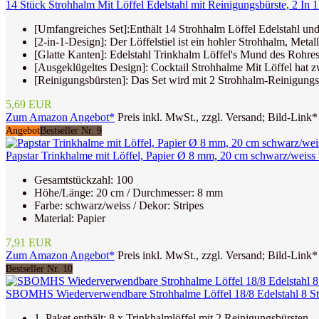
14 Stück Strohhalm Mit Löffel Edelstahl mit Reinigungsbürste, 2 In 1
[Umfangreiches Set]:Enthält 14 Strohhalm Löffel Edelstahl und
[2-in-1-Design]: Der Löffelstiel ist ein hohler Strohhalm, Meta
[Glatte Kanten]: Edelstahl Trinkhalm Löffel's Mund des Rohres
[Ausgeklügeltes Design]: Cocktail Strohhalme Mit Löffel hat z
[Reinigungsbürsten]: Das Set wird mit 2 Strohhalm-Reinigungsbür
5,69 EUR
Zum Amazon Angebot*
Preis inkl. MwSt., zzgl. Versand; Bild-Link*
Angebot
Bestseller Nr. 9
Papstar Trinkhalme mit Löffel, Papier Ø 8 mm, 20 cm schwarz/weiss
Gesamtstückzahl: 100
Höhe/Länge: 20 cm / Durchmesser: 8 mm
Farbe: schwarz/weiss / Dekor: Stripes
Material: Papier
7,91 EUR
Zum Amazon Angebot*
Preis inkl. MwSt., zzgl. Versand; Bild-Link*
Bestseller Nr. 10
SBOMHS Wiederverwendbare Strohhalme Löffel 18/8 Edelstahl 8 Stüc
1. Paket enthält: 8 x Trinkhalmlöffel mit 2 Reinigungsbürsten.