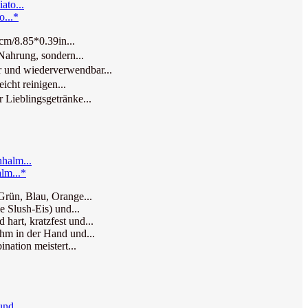
o...*
cm/8.85*0.39in...
Nahrung, sondern...
 und wiederverwendbar...
cht reinigen...
Lieblingsgetränke...
lm...*
Grün, Blau, Orange...
e Slush-Eis) und...
hart, kratzfest und...
hm in der Hand und...
nation meistert...