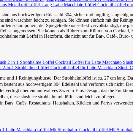
us Metall mit Löffel, Lang Latte Macchiato Löffel Cocktail Löffel und
sind aus hochwertigem Edelstahl 304, sicher und ungiftig, langlebig und 
sind waschbar, leicht zu reinigen. Sie können einfach mit der Reinig
den schön poliert, der Spiegelreflexionseffekt vervollständigt, die glat
öffel ist angemessen. Sie können als Rührer zum Rühren von Cocktail, K
hhalme mit Löffel in Herzform, die nicht nur für Bar-, Café-, Büro-
 2-in-1 Strohhalme Löffel Cocktail Löffel für Latte Macchiato Slush C
und 1 Reinigungsbürste. Der Strohhalmlöffel ist ca. 27 cm lang. Das
 besteht aus hochwertigem 304 Edelstahl und verformt sich nicht. Der
 verfügt über ein innovatives Zwei-in-Eins-Design, das die Funktionen
 diese slush ice strohhalm mit löffel sind leicht zu pflegen.
Bars, Cafés, Restaurants, Haushalten, Küchen und Partys verwendet. P