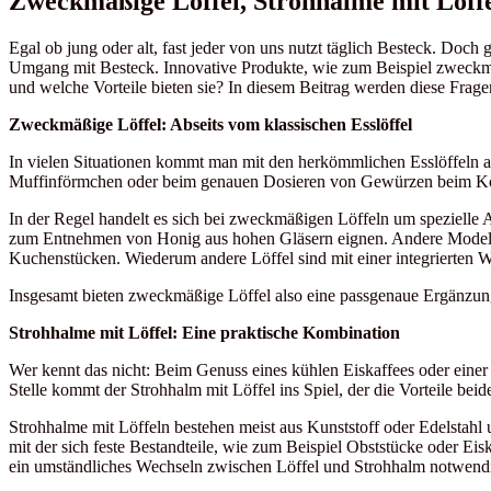
Zweckmäßige Löffel, Strohhalme mit Löffe
Egal ob jung oder alt, fast jeder von uns nutzt täglich Besteck. Doc
Umgang mit Besteck. Innovative Produkte, wie zum Beispiel zweckmäßi
und welche Vorteile bieten sie? In diesem Beitrag werden diese Frage
Zweckmäßige Löffel: Abseits vom klassischen Esslöffel
In vielen Situationen kommt man mit den herkömmlichen Esslöffeln a
Muffinförmchen oder beim genauen Dosieren von Gewürzen beim Koch
In der Regel handelt es sich bei zweckmäßigen Löffeln um spezielle A
zum Entnehmen von Honig aus hohen Gläsern eignen. Andere Modelle, d
Kuchenstücken. Wiederum andere Löffel sind mit einer integrierten W
Insgesamt bieten zweckmäßige Löffel also eine passgenaue Ergänzung
Strohhalme mit Löffel: Eine praktische Kombination
Wer kennt das nicht: Beim Genuss eines kühlen Eiskaffees oder einer
Stelle kommt der Strohhalm mit Löffel ins Spiel, der die Vorteile bei
Strohhalme mit Löffeln bestehen meist aus Kunststoff oder Edelstahl 
mit der sich feste Bestandteile, wie zum Beispiel Obststücke oder Ei
ein umständliches Wechseln zwischen Löffel und Strohhalm notwendig