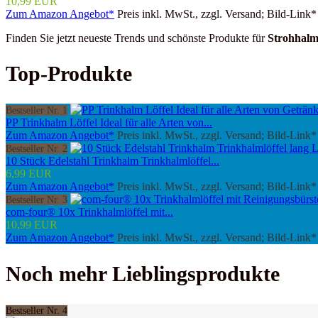
10,99 EUR
Zum Amazon Angebot*
Preis inkl. MwSt., zzgl. Versand; Bild-Link*
Finden Sie jetzt neueste Trends und schönste Produkte für
Strohhalm
Top-Produkte
Bestseller Nr. 1
PP Trinkhalm Löffel Ideal für alle Arten von...
Zum Amazon Angebot*
Preis inkl. MwSt., zzgl. Versand; Bild-Link*
Bestseller Nr. 2
10 Stück Edelstahl Trinkhalm Trinkhalmlöffel...
6,99 EUR
Zum Amazon Angebot*
Preis inkl. MwSt., zzgl. Versand; Bild-Link*
Bestseller Nr. 3
com-four® 10x Trinkhalmlöffel mit...
10,99 EUR
Zum Amazon Angebot*
Preis inkl. MwSt., zzgl. Versand; Bild-Link*
Noch mehr Lieblingsprodukte
Bestseller Nr. 4