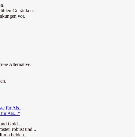
en!
kühlen Getränken...
ankungen vor.
reie Alternative.
hen.
für Als...*
 und Gold...
stet, robust und...
Ihren beiden...