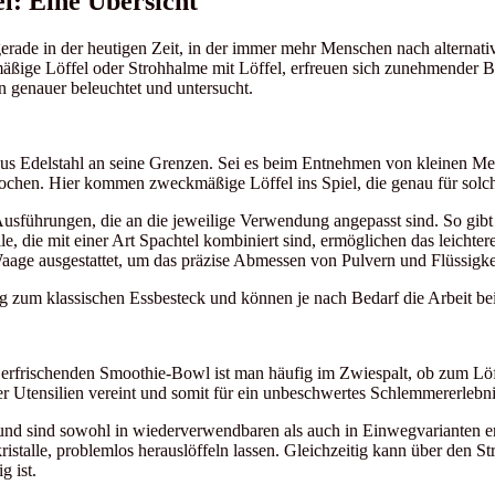
l: Eine Übersicht
h gerade in der heutigen Zeit, in der immer mehr Menschen nach alterna
ge Löffel oder Strohhalme mit Löffel, erfreuen sich zunehmender Beli
n genauer beleuchtet und untersucht.
us Edelstahl an seine Grenzen. Sei es beim Entnehmen von kleinen Me
en. Hier kommen zweckmäßige Löffel ins Spiel, die genau für solche
usführungen, die an die jeweilige Verwendung angepasst sind. So gibt e
ie mit einer Art Spachtel kombiniert sind, ermöglichen das leichtere
aage ausgestattet, um das präzise Abmessen von Pulvern und Flüssigkei
 zum klassischen Essbesteck und können je nach Bedarf die Arbeit be
 erfrischenden Smoothie-Bowl ist man häufig im Zwiespalt, ob zum Löf
der Utensilien vereint und somit für ein unbeschwertes Schlemmererlebni
und sind sowohl in wiederverwendbaren als auch in Einwegvarianten erhä
skristalle, problemlos herauslöffeln lassen. Gleichzeitig kann über den
 ist.