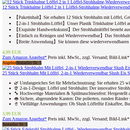
12 Stück Trinkhalme Löffel,2 in 1 Löffel-Strohhalme,Wiederverwendb
【Paketinhalt】Sie erhalten 12 Stück Strohhalm mit Löffel, Gr
【2-in-1 Strohhalm-Löffel】Unser Plastik Trinkhalme Löffel aus
【Exquisite Handwerkskunst】Der Strohhalmlöffel besteht aus 
【Einfach zu Reinigen und Wiederverwendbar】Das Strohhalmlöffe
【Breite Anwendung】Sie können diese wiederverwendbaren Stroh
4,99 EUR
Zum Amazon Angebot*
Preis inkl. MwSt., zzgl. Versand; Bild-Link*
Angebot
Bestseller Nr. 5
25 Stück Strohhalm Mit Löffel, 2-in-1 Wiederverwendbar Slush Eis S
🌿 Umfangreiches Set für Mehrfachnutzung: Sie erhalten 25 wi
🍨 2-in-1-Design: Löffel und Strohhalm: Der innovative Strohha
🔧 Hochwertige Materialien & Spülmaschinenfest: Hergestellt au
👄 Sichere, abgerundete Kanten: Die polierten, runden Ränder
🥤 Vielfältige Anwendungen: Ob Slush Löffelfür Eiskaffee, Bubb
3,99 EUR
Zum Amazon Angebot*
Preis inkl. MwSt., zzgl. Versand; Bild-Link*
Bestseller Nr. 6