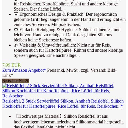
für Reiskocher, Kartoffelpüree, Sushi und andere klebrige
Speisen. Der flache Löffel...
💡 Ergonomisches Design & Praktisch: Der ergonomisch
geformte Griff liegt angenehm in der Hand und ermöglicht ein
einfaches Servieren. Mit praktischen...
🧼 Einfache Reinigung & Hygiene: Spülmaschinenfest und
leicht von Hand zu reinigen. Dank des glatten Silikons
bleiben keine Speisereste haften...
🌿 Vielseitig & Umweltfreundlich: Nicht nur für Reis,
sondern auch für Kartoffelpüree, Rührei und andere klebrige
Speisen geeignet. Eine nachhaltige...
7,99 EUR
Zum Amazon Angebot*
Preis inkl. MwSt., zzgl. Versand; Bild-
Link*
Bestseller Nr. 20
Reislöffel, 2 Stück Servierlöffel Silikon, Antihaft Reislöffel, Silikon
Kochlöffel für Kartoffelpüree, Rice Löffel, für Reis, Reiskocher...*
【Hochwertiges Material】Silikon Reislöffel ist aus
hochwertigem lebensmittelechtem Silikonmaterial hergestellt,
das flexibel, langlebig, nicht leicht...