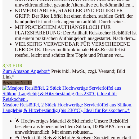
umweltfreundliche, gesunde Alternative zu herkömmlichen...
KOMFORTABLER, STABILER UND POLIERTER
GRIFF: Der Rice Löffel hat einen dicken, stabilen Griff, der
handpoliert ist und sich angenehm anfühlt. Durch seine...
MIT PRATISCHEM AUFHÄNGELOCH FÜR
PLATZSPAREDUNG: Der Antihaft Reiskocher Reislöffel ist
mit einem praktischen Aufhängeloch ausgestattet. Nach dem...
VIELSEITIG VERWENDBAR FÜR VERSCHIEDENE
GERICHTE: Dieser multifunktionale Holz-Reislöffel ist
rostfrei, leicht und schützt Ihre Töpfe und Pfannen vor...
8,39 EUR
Zum Amazon Angebot*
Preis inkl. MwSt., zzgl. Versand; Bild-
Link*
Bestseller Nr. 19
Meajore Reislöffel, 2 Stück Hochwertige Servierlöffel aus Silikon,
Langlebig & Hitzebeständig (bis 230°C), Ideal für Reiskocher...*
🌟 Hochwertiges Material & Sicherheit: Unsere Reislöffel
bestehen aus lebensmittechtem Silikon, 100% BPA-frei und
umweltfreundlich. Mit einem robusten...
🍚 Perfekt für Reis & Klebrige Speisen: Speziell entwickelt