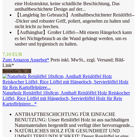
eine Holzstruktur, keine schädliche Beschichtung, Das
antihaftbeschichtete Design auf der...
【Langlebig Im Gebrauch】Antihaftbeschichteter Reislöffel--
-Dicker und robuster Griff, poliert, angenehm zu halten und
nicht leicht zu brechen.
【Aufhängbar】Großer Löffel---Mit einem Hängeloch kann
es bei Nichtgebrauch an die Wand gehängt werden, um es
sauber und hygienisch zu halten.
7,10 EUR
Zum Amazon Angebot*
Preis inkl. MwSt., zzgl. Versand; Bild-
Link*
Bestseller Nr. 18
Naturholz Reislöffel 18x8cm, Antihaft Reislöffel Holz Reiskocher
Löffel, Rice Löffel mit Hängeloch, Servierlöffel Holz für Reis
Kartoffelpüree...*
ANTIHAFTBESCHICHTUNG FÜR EINFACHE
BENUTZUNG: Unser Reislöffel Holz ist aus nachhaltigen
Naturmaterialien hergestellt und verfügt über hervorragende...
NATÜRLICHES HOLZ FÜR GESUNDHEIT UND
UMWELTFREUNDLICHKEIT: Dieser Reislöffel ist eine