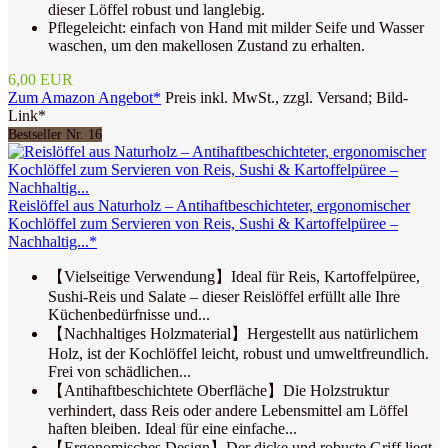
dieser Löffel robust und langlebig.
Pflegeleicht: einfach von Hand mit milder Seife und Wasser
waschen, um den makellosen Zustand zu erhalten.
6,00 EUR
Zum Amazon Angebot*
Preis inkl. MwSt., zzgl. Versand; Bild-
Link*
Bestseller Nr. 16
Reislöffel aus Naturholz – Antihaftbeschichteter, ergonomischer
Kochlöffel zum Servieren von Reis, Sushi & Kartoffelpüree –
Nachhaltig...*
【Vielseitige Verwendung】Ideal für Reis, Kartoffelpüree,
Sushi-Reis und Salate – dieser Reislöffel erfüllt alle Ihre
Küchenbedürfnisse und...
【Nachhaltiges Holzmaterial】Hergestellt aus natürlichem
Holz, ist der Kochlöffel leicht, robust und umweltfreundlich.
Frei von schädlichen...
【Antihaftbeschichtete Oberfläche】Die Holzstruktur
verhindert, dass Reis oder andere Lebensmittel am Löffel
haften bleiben. Ideal für eine einfache...
【Ergonomisches Design】Der dicke und robuste Griff liegt