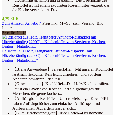
【Rosenmuster, schön und praktisch】Die Oberfläche des
Reislöffel ist mit einem exquisiten Rosenmuster verziert, das
die Küche verschönert. Das...
4,29 EUR
Zum Amazon Angebot*
Preis inkl. MwSt., zzgl. Versand; Bild-
Link*
Bestseller Nr. 12
Reislöffel aus Holz, Hängbarer Antihaft-Reispaddel mit
Hitzebeständig (220°C) – Küchenlöffel zum Servieren, Kochen,
Braten – Naturholz...*
【Breite Anwendung】Servierlöffel---Mit unseren Kochlöffel
lässt sich gekochter Reis leicht umrühren, und vor dem
Anhaften bewahren. Ideal für...
【Geschenkideen】Kochlöffel---Das Holz-Kochutensilien-
Set ist ein Favorit von Köchen und ein großartiges für
Menschen, die gerne kochen...
【Aufhängbar】Reislöffel---Unsere vielseitiger Kochlöffel
haben Aufhängelöcher zum einfachen Aufhängen und
Aufbewahren. Außerdem lässt er sich...
【Gute Hitzebeständigkeit】Rice Löffel---Der hölzerne