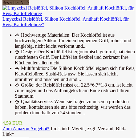
Bestseller Nr. 7
Lmyzcbzl Reislöffel, Silikon Kochlöffel, Antihaft Kochlöffel, für
Reis, Kartoffelpüree*
🍚 Hochwertige Materialien: Der Kochlöffel ist aus
hochwertigem Silikon für einen bequemen Griff, robust und
langlebig, nicht leicht verformt und...
🍚 Design: Der Kochlöffel ist ergonomisch geformt, hat einen
rutschfesten Griff. Der Löffel ist flexibel und zerkratzt Ihre
Küchenutensilien nicht.
🍚 Multifunktion: Die Silikon Kochlöffel eignen sich für Reis,
Kartoffelpüree, Sushi-Reis usw. Sie lassen sich leicht
umrühren und mischen und sind...
🍚 Größe: der Reislöffel misst ca. 22.5*6.7*1.8 cm, ist leicht
zu reinigen und das Aufhängeloch am Ende reduziert Ihren
Stauraum.
🍚 Qualitätsservice: Wenn sie fragen zu unseren produkten
haben, kontaktieren sie uns bitte rechtzeitig, wir werden das
problem innerhalb von 24 stunden...
4,59 EUR
Zum Amazon Angebot*
Preis inkl. MwSt., zzgl. Versand; Bild-
Link*