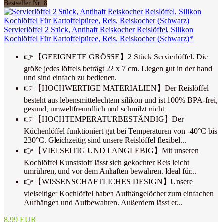
Bestseller Nr. 8
Servierlöffel 2 Stück, Antihaft Reiskocher Reislöffel, Silikon
Kochlöffel Für Kartoffelpüree, Reis, Reiskocher (Schwarz)*
👉【GEEIGNETE GRÖSSE】2 Stück Servierlöffel. Die
größe jedes löffels beträgt 22 x 7 cm. Liegen gut in der hand
und sind einfach zu bedienen.
👉【HOCHWERTIGE MATERIALIEN】Der Reislöffel
besteht aus lebensmittelechtem silikon und ist 100% BPA-frei,
gesund, umweltfreundlich und schmilzt nicht...
👉【HOCHTEMPERATURBESTÄNDIG】Der
Küchenlöffel funktioniert gut bei Temperaturen von -40°C bis
230°C. Gleichzeitig sind unsere Reislöffel flexibel...
👉【VIELSEITIG UND LANGLEBIG】Mit unseren
Kochlöffel Kunststoff lässt sich gekochter Reis leicht
umrühren, und vor dem Anhaften bewahren. Ideal für...
👉【WISSENSCHAFTLICHES DESIGN】Unsere
vielseitiger Kochlöffel haben Aufhängelöcher zum einfachen
Aufhängen und Aufbewahren. Außerdem lässt er...
8,99 EUR