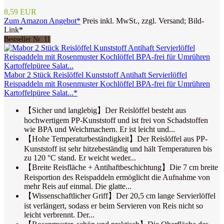
8,59 EUR
Zum Amazon Angebot*
Preis inkl. MwSt., zzgl. Versand; Bild-
Link*
Bestseller Nr. 11
Mabor 2 Stück Reislöffel Kunststoff Antihaft Servierlöffel
Reispaddeln mit Rosenmuster Kochlöffel BPA-frei für Umrühren
Kartoffelpüree Salat...*
【Sicher und langlebig】Der Reislöffel besteht aus
hochwertigem PP-Kunststoff und ist frei von Schadstoffen
wie BPA und Weichmachern. Er ist leicht und...
【Hohe Temperaturbeständigkeit】Der Reislöffel aus PP-
Kunststoff ist sehr hitzebeständig und hält Temperaturen bis
zu 120 °C stand. Er weicht weder...
【Breite Reisfläche + Antihaftbeschichtung】Die 7 cm breite
Reisportion des Reispaddeln ermöglicht die Aufnahme von
mehr Reis auf einmal. Die glatte...
【Wissenschaftlicher Griff】Der 20,5 cm lange Servierlöffel
ist verlängert, sodass er beim Servieren von Reis nicht so
leicht verbrennt. Der...