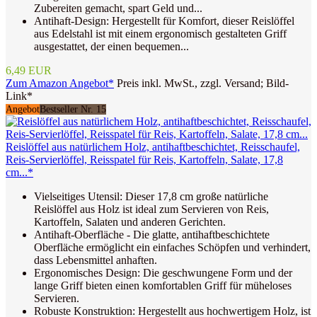
Zubereiten gemacht, spart Geld und...
Antihaft-Design: Hergestellt für Komfort, dieser Reislöffel
aus Edelstahl ist mit einem ergonomisch gestalteten Griff
ausgestattet, der einen bequemen...
6,49 EUR
Zum Amazon Angebot*
Preis inkl. MwSt., zzgl. Versand; Bild-
Link*
Angebot
Bestseller Nr. 15
Reislöffel aus natürlichem Holz, antihaftbeschichtet, Reisschaufel,
Reis-Servierlöffel, Reisspatel für Reis, Kartoffeln, Salate, 17,8
cm...*
Vielseitiges Utensil: Dieser 17,8 cm große natürliche
Reislöffel aus Holz ist ideal zum Servieren von Reis,
Kartoffeln, Salaten und anderen Gerichten.
Antihaft-Oberfläche - Die glatte, antihaftbeschichtete
Oberfläche ermöglicht ein einfaches Schöpfen und verhindert,
dass Lebensmittel anhaften.
Ergonomisches Design: Die geschwungene Form und der
lange Griff bieten einen komfortablen Griff für müheloses
Servieren.
Robuste Konstruktion: Hergestellt aus hochwertigem Holz, ist