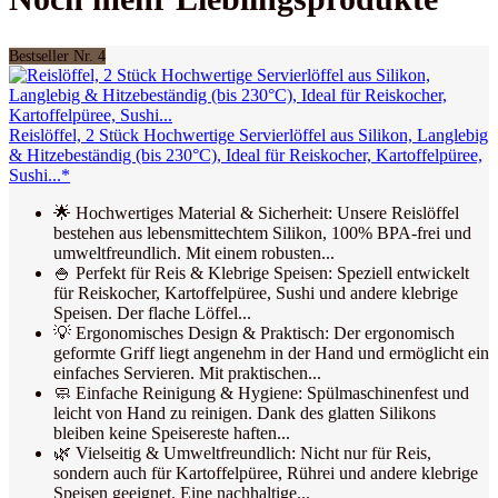
Bestseller Nr. 4
Reislöffel, 2 Stück Hochwertige Servierlöffel aus Silikon, Langlebig
& Hitzebeständig (bis 230°C), Ideal für Reiskocher, Kartoffelpüree,
Sushi...*
🌟 Hochwertiges Material & Sicherheit: Unsere Reislöffel
bestehen aus lebensmittechtem Silikon, 100% BPA-frei und
umweltfreundlich. Mit einem robusten...
🍚 Perfekt für Reis & Klebrige Speisen: Speziell entwickelt
für Reiskocher, Kartoffelpüree, Sushi und andere klebrige
Speisen. Der flache Löffel...
💡 Ergonomisches Design & Praktisch: Der ergonomisch
geformte Griff liegt angenehm in der Hand und ermöglicht ein
einfaches Servieren. Mit praktischen...
🧼 Einfache Reinigung & Hygiene: Spülmaschinenfest und
leicht von Hand zu reinigen. Dank des glatten Silikons
bleiben keine Speisereste haften...
🌿 Vielseitig & Umweltfreundlich: Nicht nur für Reis,
sondern auch für Kartoffelpüree, Rührei und andere klebrige
Speisen geeignet. Eine nachhaltige...