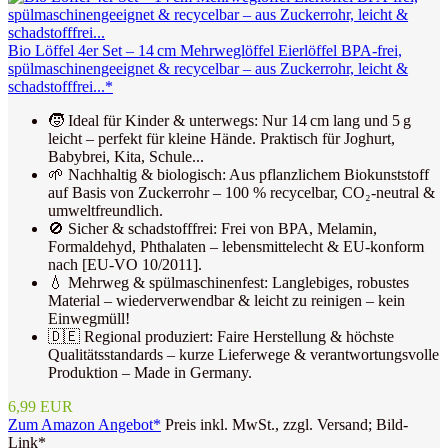
Bio Löffel 4er Set – 14 cm Mehrweglöffel Eierlöffel BPA-frei,
spülmaschinengeeignet & recycelbar – aus Zuckerrohr, leicht &
schadstofffrei...*
🧒 Ideal für Kinder & unterwegs: Nur 14 cm lang und 5 g
leicht – perfekt für kleine Hände. Praktisch für Joghurt,
Babybrei, Kita, Schule...
🌱 Nachhaltig & biologisch: Aus pflanzlichem Biokunststoff
auf Basis von Zuckerrohr – 100 % recycelbar, CO₂-neutral &
umweltfreundlich.
🚫 Sicher & schadstofffrei: Frei von BPA, Melamin,
Formaldehyd, Phthalaten – lebensmittelecht & EU-konform
nach [EU-VO 10/2011].
💧 Mehrweg & spülmaschinenfest: Langlebiges, robustes
Material – wiederverwendbar & leicht zu reinigen – kein
Einwegmüll!
🇩🇪 Regional produziert: Faire Herstellung & höchste
Qualitätsstandards – kurze Lieferwege & verantwortungsvolle
Produktion – Made in Germany.
6,99 EUR
Zum Amazon Angebot*
Preis inkl. MwSt., zzgl. Versand; Bild-
Link*