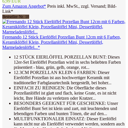
6,99 EUR
Zum Amazon Angebot*
Preis inkl. MwSt., zzgl. Versand; Bild-
Link*
Bestseller Nr. 18
Ferenando 12 Stück Eierlöffel Porzellan Bunt 12cm mit 6 Farben,
Keramiklöffel Klein, Porzellanlöffel Mini, Dessertlöffel,
Marmeladenlöffel...*
12 STÜCK EIERLÖFFEL PORZELLAN BUNT: Dieses
12er-Set Eierlöffel Porzellan wird in sechs beliebten Farben
präsentiert - blau, grün, gelb, orange, rot...
12.3CM PORZELLAN KLEIN 6 FARBEN: Dieser
Eierlöffel Porzellan ist aus hochwertiger Keramik mit
traditioneller Farbglasurtechnik hergestellt, bei hoher...
EINFACH ZU REINIGEN: Die Oberfläche dieses
Porzellanlöffel ist glatt und flach, keine Grate, es ist nicht
leicht, Ihre Hände zu verletzen oder Kratzer...
BESONDERS GEEIGNET FÜR GESCHENKE: Unser
Eierlöffel Bunt Set ist klein und zart, mit leuchtenden und
lebendigen Farben und bunten Tönen, die auf den...
MULTIFUNKTIONALER EINSATZ: Dieser Eierlöffel
kann nicht nur als Eierlöffel verwendet werden, sondern auch