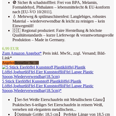
🚫 Sicher & schadstofffrei: Frei von BPA, Melamin,
Formaldehyd, Phthalaten – lebensmittelecht & EU-konform
nach [EU-VO 10/2011].
💧 Mehrweg & spülmaschinenfest: Langlebiges, robustes
Material – wiederverwendbar & leicht zu reinigen – kein
Einwegmüll!
🇩🇪 Regional produziert: Faire Herstellung & höchste
Qualitätsstandards – kurze Lieferwege & verantwortungsvolle
Produktion – Made in Germany.
6,99 EUR
Zum Amazon Angebot*
Preis inkl. MwSt., zzgl. Versand; Bild-
Link*
Angebot
Bestseller Nr. 10
5 Stück Eierlöffel Kunststoff,Plastiklöffel,Plastik
Löffel,JoghurtlöFfel,Eier KunststofflöFfel Lange Plastic
Spoon,Wiederverwendbar(18.5cm)*
【5er-Set Weiße Eierschaufeln mit Metallischem Glanz】
Praktisches 6-teiliges Set Eierschaufeln in reinem Weiß,
versehen mit elegantem metallischem...
【Optimale Größe: 18,5 cm】 Perfekte Länge von 18,5 cm