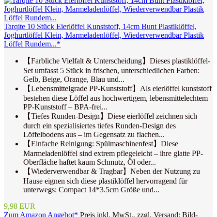
Tarqite 10 Stück Eierlöffel Kunststoff, 14cm Bunt Plastiklöffel,
Joghurtlöffel Klein, Marmeladenlöffel, Wiederverwendbar Plastik
Löffel Rundem...*
【Farbliche Vielfalt & Unterscheidung】Dieses plastiklöffel-
Set umfasst 5 Stück in frischen, unterschiedlichen Farben:
Gelb, Beige, Orange, Blau und...
【Lebensmittelgrade PP-Kunststoff】Als eierlöffel kunststoff
bestehen diese Löffel aus hochwertigem, lebensmittelechtem
PP-Kunststoff – BPA-frei...
【Tiefes Runden-Design】Diese eierlöffel zeichnen sich
durch ein spezialisiertes tiefes Runden-Design des
Löffelbodens aus – im Gegensatz zu flachen...
【Einfache Reinigung: Spülmaschinenfest】Diese
Marmeladenlöffel sind extrem pflegeleicht – ihre glatte PP-
Oberfläche haftet kaum Schmutz, Öl oder...
【Wiederverwendbar & Tragbar】Neben der Nutzung zu
Hause eignen sich diese plastiklöffel hervorragend für
unterwegs: Compact 14*3.5cm Größe und...
9,98 EUR
Zum Amazon Angebot*
Preis inkl. MwSt., zzgl. Versand; Bild-