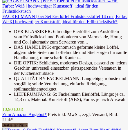
FACKELMANN | 6er Set Eierlöffel Frühstückslöffel 14 cm | Farbe:
Weiß | hochwertiger Kunststoff | ideal für den Frühstückstisch*
DER KLASSIKER: 6 trendige Eierlöffel zum Auslöffeln
vom Frühstücksei und Portionieren von Marmelade, Honig
und Co. | alternativ zum Servieren von...
DAS HANDLING: ergonomisch geformte kleine Löffel,
abgerundete Seiten an Löffelmulde und Stiel sorgen für sanfte
Handhabung, ohne scharfe Kanten...
DIE OPTIK: Schlichtes, modernes Design, passend zu jedem
Geschirr, universell einsetzbar, platzsparendes Verstauen in
der Küchenschublade
QUALITÄT BY FACKELMANN: Langlebige, robuste und
sorgfältig solide Verarbeitung, einfache Reinigung,
spülmaschinengeeignet
LIEFERUMFANG: 6x Fackelmann Eierlöffel, Länge: je ca.
14,3 cm, Material: Kunststoff (ABS), Farbe: je nach Auswahl
10,90 EUR
Zum Amazon Angebot*
Preis inkl. MwSt., zzgl. Versand; Bild-
Link*
Bestseller Nr. 7