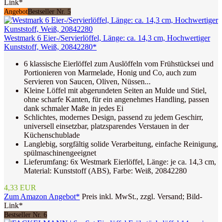
Link*
Angebot
Bestseller Nr. 5
Westmark 6 Eier-/Servierlöffel, Länge: ca. 14,3 cm, Hochwertiger
Kunststoff, Weiß, 20842280*
6 klassische Eierlöffel zum Auslöffeln vom Frühstücksei und
Portionieren von Marmelade, Honig und Co, auch zum
Servieren von Saucen, Oliven, Nüssen...
Kleine Löffel mit abgerundeten Seiten an Mulde und Stiel,
ohne scharfe Kanten, für ein angenehmes Handling, passen
dank schmaler Maße in jedes Ei
Schlichtes, modernes Design, passend zu jedem Geschirr,
universell einsetzbar, platzsparendes Verstauen in der
Küchenschublade
Langlebig, sorgfältig solide Verarbeitung, einfache Reinigung,
spülmaschinengeeignet
Lieferumfang: 6x Westmark Eierlöffel, Länge: je ca. 14,3 cm,
Material: Kunststoff (ABS), Farbe: Weiß, 20842280
4,33 EUR
Zum Amazon Angebot*
Preis inkl. MwSt., zzgl. Versand; Bild-
Link*
Bestseller Nr. 6