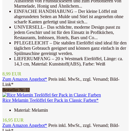
Auslöffeln von Frühstückseiern und zum Portionieren von
Marmelade, Honig und Ähnlichem...
EINFACHE HANDHABUNG – Der kleine Löffel mit
abgerundeten Seiten an Mulde und Stiel ist angenehm ohne
scharfe Kanten gefertigt und lässt sich...
UNIVERSELL– Das schlichte, moderne Design passt zu
jedem Geschirr und ist für den Einsatz in Profiküchen,
Restaurants, Imbissen, Hotels, Bars und Co...
PFLEGELEICHT – Die stabilen Eierlöffel sind ideal für den
täglichen Gebrauch geeignet und können ganz einfach in der
Spülmaschine gereinigt werden.
LIEFERUMFANG – 20 x Westmark Eierlöffel, Länge: ca.
14,3 cm, Material: Kunststoff(ABS), Farbe: Weiß
8,99 EUR
Zum Amazon Angebot*
Preis inkl. MwSt., zzgl. Versand; Bild-
Link*
Bestseller Nr. 12
Rice Melamin Teelöffel 6er Pack in Classic Farben*
Material: Melamin
16,95 EUR
Zum Amazon Angebot*
Preis inkl. MwSt., zzgl. Versand; Bild-
Link*