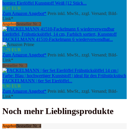
homiez Eierlöffel Kunststoff Weiß [12 Stück...
8,95 EUR
Zum Amazon Angebot*
Preis inkl. MwSt., zzgl. Versand; Bild-
Link*
Angebot
Bestseller Nr. 2
FACKELMANN 41510-Fackelmann 6 wiederverwendbar...
5,29 EUR
Zum Amazon Angebot*
Preis inkl. MwSt., zzgl. Versand; Bild-
Link*
Bestseller Nr. 3
FACKELMANN | 6er Set Eierlöffel...
9,90 EUR
Zum Amazon Angebot*
Preis inkl. MwSt., zzgl. Versand; Bild-
Link*
Noch mehr Lieblingsprodukte
Angebot
Bestseller Nr. 4