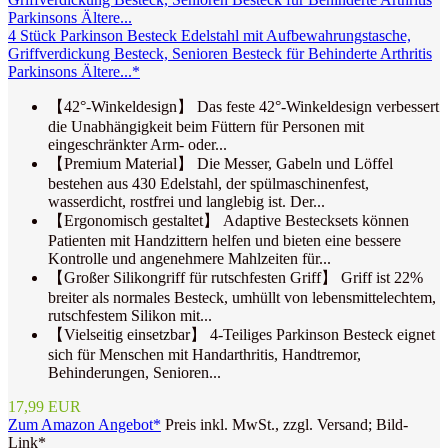
4 Stück Parkinson Besteck Edelstahl mit Aufbewahrungstasche,
Griffverdickung Besteck, Senioren Besteck für Behinderte Arthritis
Parkinsons Ältere...*
【42°-Winkeldesign】 Das feste 42°-Winkeldesign verbessert
die Unabhängigkeit beim Füttern für Personen mit
eingeschränkter Arm- oder...
【Premium Material】 Die Messer, Gabeln und Löffel
bestehen aus 430 Edelstahl, der spülmaschinenfest,
wasserdicht, rostfrei und langlebig ist. Der...
【Ergonomisch gestaltet】 Adaptive Bestecksets können
Patienten mit Handzittern helfen und bieten eine bessere
Kontrolle und angenehmere Mahlzeiten für...
【Großer Silikongriff für rutschfesten Griff】 Griff ist 22%
breiter als normales Besteck, umhüllt von lebensmittelechtem,
rutschfestem Silikon mit...
【Vielseitig einsetzbar】 4-Teiliges Parkinson Besteck eignet
sich für Menschen mit Handarthritis, Handtremor,
Behinderungen, Senioren...
17,99 EUR
Zum Amazon Angebot*
Preis inkl. MwSt., zzgl. Versand; Bild-
Link*