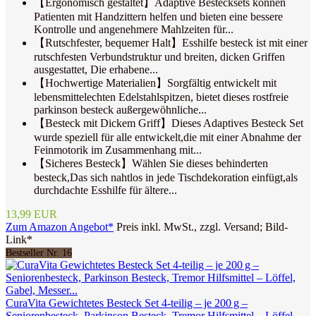
【Ergonomisch gestaltet】Adaptive Bestecksets können
Patienten mit Handzittern helfen und bieten eine bessere
Kontrolle und angenehmere Mahlzeiten für...
【Rutschfester, bequemer Halt】Esshilfe besteck ist mit einer
rutschfesten Verbundstruktur und breiten, dicken Griffen
ausgestattet, Die erhabene...
【Hochwertige Materialien】Sorgfältig entwickelt mit
lebensmittelechten Edelstahlspitzen, bietet dieses rostfreie
parkinson besteck außergewöhnliche...
【Besteck mit Dickem Griff】Dieses Adaptives Besteck Set
wurde speziell für alle entwickelt,die mit einer Abnahme der
Feinmotorik im Zusammenhang mit...
【Sicheres Besteck】Wählen Sie dieses behinderten
besteck,Das sich nahtlos in jede Tischdekoration einfügt,als
durchdachte Esshilfe für ältere...
13,99 EUR
Zum Amazon Angebot*
Preis inkl. MwSt., zzgl. Versand; Bild-
Link*
Bestseller Nr. 16
CuraVita Gewichtetes Besteck Set 4‑teilig – je 200 g –
Seniorenbesteck, Parkinson Besteck, Tremor Hilfsmittel – Löffel,