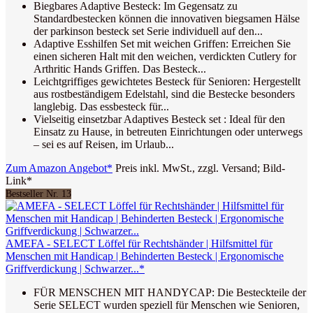
Biegbares Adaptive Besteck: Im Gegensatz zu
Standardbestecken können die innovativen biegsamen Hälse
der parkinson besteck set Serie individuell auf den...
Adaptive Esshilfen Set mit weichen Griffen: Erreichen Sie
einen sicheren Halt mit den weichen, verdickten Cutlery for
Arthritic Hands Griffen. Das Besteck...
Leichtgriffiges gewichtetes Besteck für Senioren: Hergestellt
aus rostbeständigem Edelstahl, sind die Bestecke besonders
langlebig. Das essbesteck für...
Vielseitig einsetzbar Adaptives Besteck set : Ideal für den
Einsatz zu Hause, in betreuten Einrichtungen oder unterwegs
– sei es auf Reisen, im Urlaub...
Zum Amazon Angebot*
Preis inkl. MwSt., zzgl. Versand; Bild-
Link*
Bestseller Nr. 13
AMEFA - SELECT Löffel für Rechtshänder | Hilfsmittel für
Menschen mit Handicap | Behinderten Besteck | Ergonomische
Griffverdickung | Schwarzer...*
FÜR MENSCHEN MIT HANDYCAP: Die Besteckteile der
Serie SELECT wurden speziell für Menschen wie Senioren,