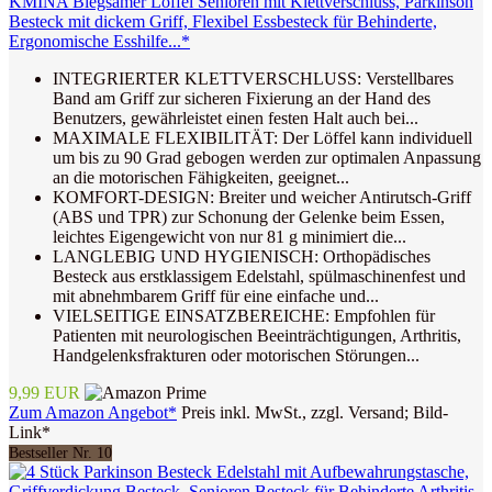
KMINA Biegsamer Löffel Senioren mit Klettverschluss, Parkinson
Besteck mit dickem Griff, Flexibel Essbesteck für Behinderte,
Ergonomische Esshilfe...*
INTEGRIERTER KLETTVERSCHLUSS: Verstellbares
Band am Griff zur sicheren Fixierung an der Hand des
Benutzers, gewährleistet einen festen Halt auch bei...
MAXIMALE FLEXIBILITÄT: Der Löffel kann individuell
um bis zu 90 Grad gebogen werden zur optimalen Anpassung
an die motorischen Fähigkeiten, geeignet...
KOMFORT-DESIGN: Breiter und weicher Antirutsch-Griff
(ABS und TPR) zur Schonung der Gelenke beim Essen,
leichtes Eigengewicht von nur 81 g minimiert die...
LANGLEBIG UND HYGIENISCH: Orthopädisches
Besteck aus erstklassigem Edelstahl, spülmaschinenfest und
mit abnehmbarem Griff für eine einfache und...
VIELSEITIGE EINSATZBEREICHE: Empfohlen für
Patienten mit neurologischen Beeinträchtigungen, Arthritis,
Handgelenksfrakturen oder motorischen Störungen...
9,99 EUR
Zum Amazon Angebot*
Preis inkl. MwSt., zzgl. Versand; Bild-
Link*
Bestseller Nr. 10