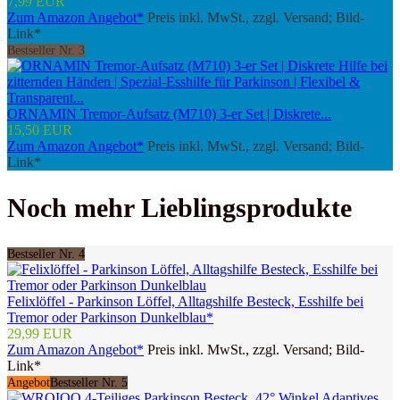
7,99 EUR
Zum Amazon Angebot*
Preis inkl. MwSt., zzgl. Versand; Bild-
Link*
Bestseller Nr. 3
ORNAMIN Tremor-Aufsatz (M710) 3-er Set | Diskrete...
15,50 EUR
Zum Amazon Angebot*
Preis inkl. MwSt., zzgl. Versand; Bild-
Link*
Noch mehr Lieblingsprodukte
Bestseller Nr. 4
Felixlöffel - Parkinson Löffel, Alltagshilfe Besteck, Esshilfe bei
Tremor oder Parkinson Dunkelblau*
29,99 EUR
Zum Amazon Angebot*
Preis inkl. MwSt., zzgl. Versand; Bild-
Link*
Angebot
Bestseller Nr. 5