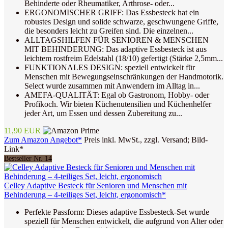
Behinderte oder Rheumatiker, Arthrose- oder...
ERGONOMISCHER GRIFF: Das Essbesteck hat ein
robustes Design und solide schwarze, geschwungene Griffe,
die besonders leicht zu Greifen sind. Die einzelnen...
ALLTAGSHILFEN FÜR SENIOREN & MENSCHEN
MIT BEHINDERUNG: Das adaptive Essbesteck ist aus
leichtem rostfreim Edelstahl (18/10) gefertigt (Stärke 2,5mm...
FUNKTIONALES DESIGN: speziell entwickelt für
Menschen mit Bewegungseinschränkungen der Handmotorik.
Select wurde zusammen mit Anwendern im Alltag in...
AMEFA-QUALITÄT: Egal ob Gastronom, Hobby- oder
Profikoch. Wir bieten Küchenutensilien und Küchenhelfer
jeder Art, um Essen und dessen Zubereitung zu...
11,90 EUR
Zum Amazon Angebot*
Preis inkl. MwSt., zzgl. Versand; Bild-
Link*
Bestseller Nr. 14
Celley Adaptive Besteck für Senioren und Menschen mit
Behinderung – 4-teiliges Set, leicht, ergonomisch*
Perfekte Passform: Dieses adaptive Essbesteck-Set wurde
speziell für Menschen entwickelt, die aufgrund von Alter oder