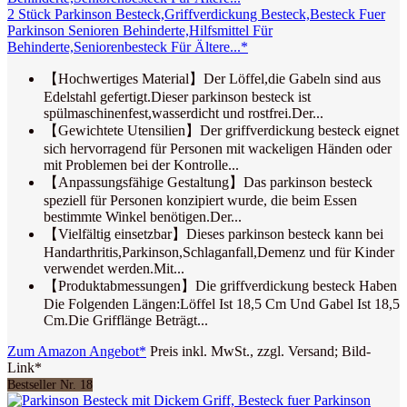
2 Stück Parkinson Besteck,Griffverdickung Besteck,Besteck Fuer
Parkinson Senioren Behinderte,Hilfsmittel Für
Behinderte,Seniorenbesteck Für Ältere...*
【Hochwertiges Material】Der Löffel,die Gabeln sind aus
Edelstahl gefertigt.Dieser parkinson besteck ist
spülmaschinenfest,wasserdicht und rostfrei.Der...
【Gewichtete Utensilien】Der griffverdickung besteck eignet
sich hervorragend für Personen mit wackeligen Händen oder
mit Problemen bei der Kontrolle...
【Anpassungsfähige Gestaltung】Das parkinson besteck
speziell für Personen konzipiert wurde, die beim Essen
bestimmte Winkel benötigen.Der...
【Vielfältig einsetzbar】Dieses parkinson besteck kann bei
Handarthritis,Parkinson,Schlaganfall,Demenz und für Kinder
verwendet werden.Mit...
【Produktabmessungen】Die griffverdickung besteck ​​Haben
Die Folgenden Längen:Löffel Ist 18,5 Cm Und Gabel Ist 18,5
Cm.Die Grifflänge Beträgt...
Zum Amazon Angebot*
Preis inkl. MwSt., zzgl. Versand; Bild-
Link*
Bestseller Nr. 18