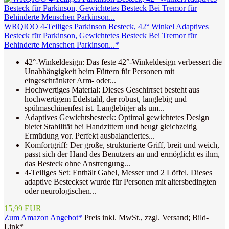
WRQIOO 4-Teiliges Parkinson Besteck, 42° Winkel Adaptives
Besteck für Parkinson, Gewichtetes Besteck Bei Tremor für
Behinderte Menschen Parkinson...*
42°-Winkeldesign: Das feste 42°-Winkeldesign verbessert die
Unabhängigkeit beim Füttern für Personen mit
eingeschränkter Arm- oder...
Hochwertiges Material: Dieses Geschirrset besteht aus
hochwertigem Edelstahl, der robust, langlebig und
spülmaschinenfest ist. Langlebiger als um...
Adaptives Gewichtsbesteck: Optimal gewichtetes Design
bietet Stabilität bei Handzittern und beugt gleichzeitig
Ermüdung vor. Perfekt ausbalanciertes...
Komfortgriff: Der große, strukturierte Griff, breit und weich,
passt sich der Hand des Benutzers an und ermöglicht es ihm,
das Besteck ohne Anstrengung...
4-Teiliges Set: Enthält Gabel, Messer und 2 Löffel. Dieses
adaptive Besteckset wurde für Personen mit altersbedingten
oder neurologischen...
15,99 EUR
Zum Amazon Angebot*
Preis inkl. MwSt., zzgl. Versand; Bild-
Link*