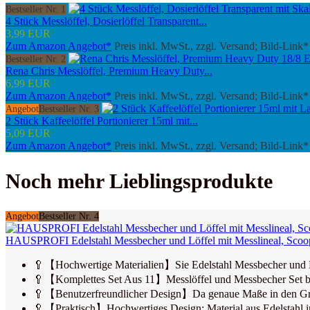
Bestseller Nr. 1
4 Stück Messlöffel, Dosierlöffel Transparent...
3,99 EUR
Zum Amazon Angebot*
Preis inkl. MwSt., zzgl. Versand; Bild-Link*
Bestseller Nr. 2
Rena Chris Messlöffel, Premium Heavy Duty...
6,99 EUR
Zum Amazon Angebot*
Preis inkl. MwSt., zzgl. Versand; Bild-Link*
Angebot
Bestseller Nr. 3
2 Stück Kaffeelöffel Portionierer 15ml mit...
5,09 EUR
Zum Amazon Angebot*
Preis inkl. MwSt., zzgl. Versand; Bild-Link*
Noch mehr Lieblingsprodukte
Angebot
Bestseller Nr. 4
HAUSPROFI Edelstahl Messbecher und Löffel mit Messlineal, Scoop 
🥄【Hochwertige Materialien】Sie Edelstahl Messbecher und 
🥄【Komplettes Set Aus 11】Messlöffel und Messbecher Set bein
🥄【Benutzerfreundlicher Design】Da genaue Maße in den Griff j
🥄【Praktisch】Hochwertiges Design: Material aus Edelstahl in Le