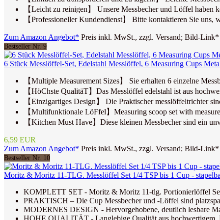
【Leicht zu reinigen】 Unsere Messbecher und Löffel haben ke
【Professioneller Kundendienst】 Bitte kontaktieren Sie uns, we
Zum Amazon Angebot*
Preis inkl. MwSt., zzgl. Versand; Bild-Link*
Bestseller Nr. 9
6 Stück Messlöffel-Set, Edelstahl Messlöffel, 6 Measuring Cups Metall
【Multiple Measurement Sizes】 Sie erhalten 6 einzelne Messbech
【HöChste QualitäT】Das Messlöffel edelstahl ist aus hochwertige
【Einzigartiges Design】 Die Praktischer messlöffeltrichter sind 
【Multifunktionale LöFfel】Measuring scoop set with measuremen
【Kitchen Must Have】Diese kleinen Messbecher sind ein unverzic
6,59 EUR
Zum Amazon Angebot*
Preis inkl. MwSt., zzgl. Versand; Bild-Link*
Bestseller Nr. 10
Moritz & Moritz 11-TLG. Messlöffel Set 1/4 TSP bis 1 Cup - stapelb
KOMPLETT SET - Moritz & Moritz 11-tlg. Portionierlöffel Set
PRAKTISCH – Die Cup Messbecher und -Löffel sind platzspare
MODERNES DESIGN - Hervorgehobene, deutlich lesbare Maßang
HOHE QUALITÄT - Langlebige Qualität aus hochwertigem, BPA