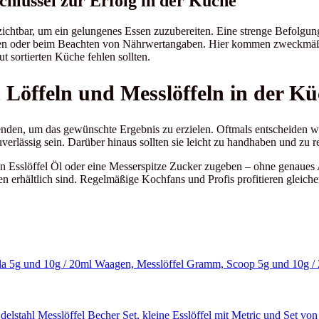
hlüssel zur Erfolg in der Küche
ichtbar, um ein gelungenes Essen zuzubereiten. Eine strenge Befolgun
en oder beim Beachten von Nährwertangaben. Hier kommen zweckmäßige 
t sortierten Küche fehlen sollten.
Löffeln und Messlöffeln in der Kü
rwenden, um das gewünschte Ergebnis zu erzielen. Oftmals entscheiden w
rlässig sein. Darüber hinaus sollten sie leicht zu handhaben und zu re
nen Esslöffel Öl oder eine Messerspitze Zucker zugeben – ohne genaue
n erhältlich sind. Regelmäßige Kochfans und Profis profitieren gleich