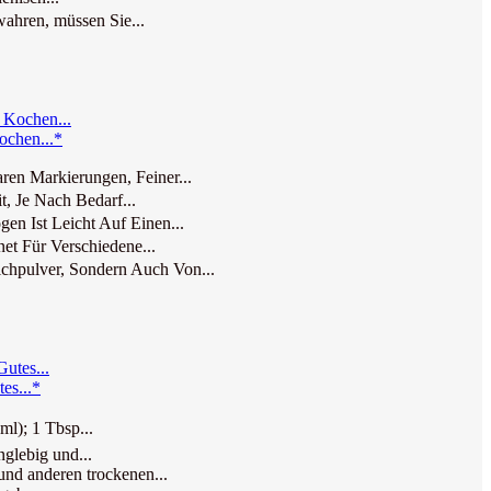
ahren, müssen Sie...
ochen...*
en Markierungen, Feiner...
, Je Nach Bedarf...
n Ist Leicht Auf Einen...
t Für Verschiedene...
chpulver, Sondern Auch Von...
es...*
ml); 1 Tbsp...
glebig und...
nd anderen trockenen...