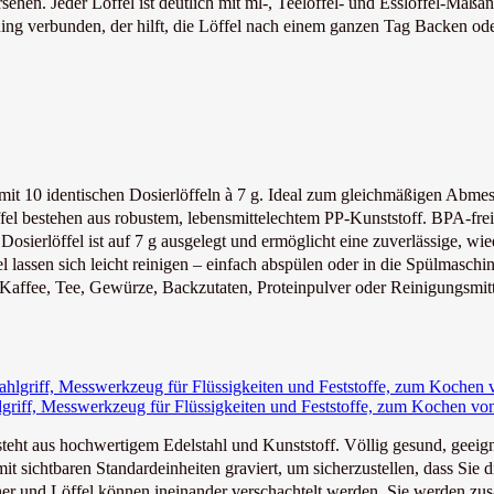
ehen. Jeder Löffel ist deutlich mit ml-, Teelöffel- und Esslöffel-Maßan
ing verbunden, der hilft, die Löffel nach einem ganzen Tag Backen ode
 mit 10 identischen Dosierlöffeln à 7 g. Ideal zum gleichmäßigen Abmes
 bestehen aus robustem, lebensmittelechtem PP-Kunststoff. BPA-frei,
ierlöffel ist auf 7 g ausgelegt und ermöglicht eine zuverlässige, wied
ssen sich leicht reinigen – einfach abspülen oder in die Spülmaschin
affee, Tee, Gewürze, Backzutaten, Proteinpulver oder Reinigungsmittel
ahlgriff, Messwerkzeug für Flüssigkeiten und Feststoffe, zum Kochen vo
t aus hochwertigem Edelstahl und Kunststoff. Völlig gesund, geeigne
sichtbaren Standardeinheiten graviert, um sicherzustellen, dass Sie di
r und Löffel können ineinander verschachtelt werden. Sie werden zusa