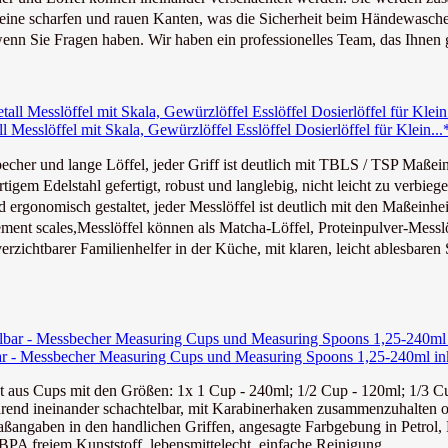
ine scharfen und rauen Kanten, was die Sicherheit beim Händewaschen
nn Sie Fragen haben. Wir haben ein professionelles Team, das Ihnen ge
 Messlöffel mit Skala, Gewürzlöffel Esslöffel Dosierlöffel für Klein...
er und lange Löffel, jeder Griff ist deutlich mit TBLS / TSP Maßeinh
m Edelstahl gefertigt, robust und langlebig, nicht leicht zu verbiege
ergonomisch gestaltet, jeder Messlöffel ist deutlich mit den Maßeinhei
t scales,Messlöffel können als Matcha-Löffel, Proteinpulver-Messlöff
htbarer Familienhelfer in der Küche, mit klaren, leicht ablesbaren Sk
ar - Messbecher Measuring Cups und Measuring Spoons 1,25-240ml inkl.
 aus Cups mit den Größen: 1x 1 Cup - 240ml; 1/2 Cup - 120ml; 1/3 Cup
nd ineinander schachtelbar, mit Karabinerhaken zusammenzuhalten o
aben in den handlichen Griffen, angesagte Farbgebung in Petrol, H
 freiem Kunststoff, lebensmittelecht, einfache Reinigung