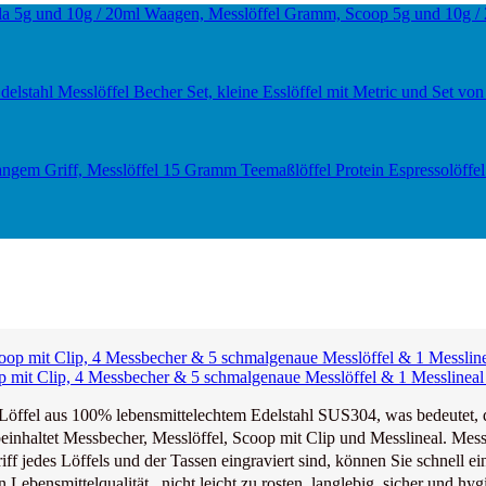
mit Clip, 4 Messbecher & 5 schmalgenaue Messlöffel & 1 Messlineal 
Löffel aus 100% lebensmittelechtem Edelstahl SUS304, was bedeute
haltet Messbecher, Messlöffel, Scoop mit Clip und Messlineal. Messbe
edes Löffels und der Tassen eingraviert sind, können Sie schnell ein
bensmittelqualität , nicht leicht zu rosten, langlebig, sicher und hygi