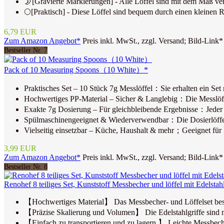
🌛[Gravierte Markierungen] - Alle Löffel sind mit dem Maß vers
🌕[Praktisch] - Diese Löffel sind bequem durch einen kleinen R
6,79 EUR
Zum Amazon Angebot*
Preis inkl. MwSt., zzgl. Versand; Bild-Link*
Bestseller Nr. 7
Pack of 10 Measuring Spoons（10 White）*
Praktisches Set – 10 Stück 7g Messlöffel：Sie erhalten ein Set
Hochwertiges PP-Material – Sicher & Langlebig：Die Messlöffel
Exakte 7g Dosierung – Für gleichbleibende Ergebnisse：Jeder Dos
Spülmaschinengeeignet & Wiederverwendbar：Die Dosierlöffel la
Vielseitig einsetzbar – Küche, Haushalt & mehr；Geeignet für K
3,99 EUR
Zum Amazon Angebot*
Preis inkl. MwSt., zzgl. Versand; Bild-Link*
Bestseller Nr. 8
Renohef 8 teiliges Set, Kunststoff Messbecher und löffel mit Edelst
【Hochwertiges Material】 Das Messbecher- und Löffelset besteh
【Präzise Skalierung und Volumen】 Die Edelstahlgriffe sind mit 
【Einfach zu transportieren und zu lagern.】 Leichte Messbeche