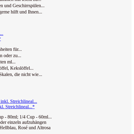
 und Geschirrspülen...
rne hilft und Ihnen...
*
eiten für...
n oder zu...
ten ml...
el, Kekslöffel...
alen, die nicht wie...
 Streichlineal...*
 - 80ml; 1/4 Cup - 60ml...
der einzeln aufzuhängen
ellblau, Rosé und Altrosa