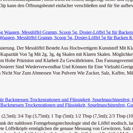
p kann den Öffnungsbeutel einfacher verschließen und für Sie aufbew
5g Waagen, Messlöffel Gramm, Scoop 5g, Dosier-Löffel 5g für Backen K
erung. Der Messlöffel Besteht Aus Hochwertigem Kunststoff Mit Klar
pazität Von 5g Mit 2g, 3g, 4g Skalen mit Klaren Skalen. Möglichkeit
 Hohe Präzision und Klarheit Zu Gewährleisten. Das Fassungsvermöge
sierer Sind Wiederverwendbar Und Können für Eine Vielzahl.Geeigne
 Nicht Nur Zum Abmessen Von Pulvern Wie Zucker, Salz, Kaffee, Mil
r Backmessen Trockenrationen und Flüssigkeit, Spuelmaschinenfest, Gut
p (2,5ml); 3/4 Tsp (3,75ml); 1 Tsp (5ml); 1/2 Tbsp (7,5ml); 2/3 Tbsp (10
Dank der nahtlosen Formgebungstechnologie sind die Löffel modisch, lan
dete Löffelköpfe ermöglichen die genaue Messung von Gewürzen, Salz u