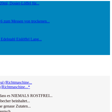
(Richtmaschine...*
t, dass es NIEMALS ROSTFREI...
cher beinhaltet...
e genaue Zutaten...
enisch...