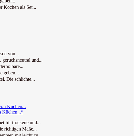
gaben...
r Kochen als Set...
sen von...
 geruchsneutral und...
erholbare...
e geben...
. Die schlichte...
n Küchen...*
t für trockene und...
e richtigen Maße...
mmen mit leicht zu...