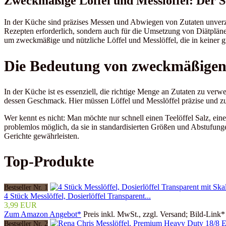
Zweckmäßige Löffel und Messlöffel: Der Sc
In der Küche sind präzises Messen und Abwiegen von Zutaten unverz
Rezepten erforderlich, sondern auch für die Umsetzung von Diätplän
um zweckmäßige und nützliche Löffel und Messlöffel, die in keiner gu
Die Bedeutung von zweckmäßigen 
In der Küche ist es essenziell, die richtige Menge an Zutaten zu ve
dessen Geschmack. Hier müssen Löffel und Messlöffel präzise und zuve
Wer kennt es nicht: Man möchte nur schnell einen Teelöffel Salz, ei
problemlos möglich, da sie in standardisierten Größen und Abstufunge
Gerichte gewährleisten.
Top-Produkte
Bestseller Nr. 1
4 Stück Messlöffel, Dosierlöffel Transparent...
3,99 EUR
Zum Amazon Angebot*
Preis inkl. MwSt., zzgl. Versand; Bild-Link*
Bestseller Nr. 2