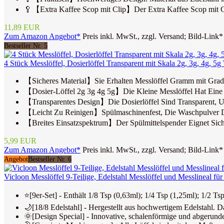
🥄【Extra Kaffee Scop mit Clip】Der Extra Kaffee Scop mit Cli
11,89 EUR
Zum Amazon Angebot*
Preis inkl. MwSt., zzgl. Versand; Bild-Link*
Bestseller Nr. 5
4 Stück Messlöffel, Dosierlöffel Transparent mit Skala 2g, 3g, 4g, 
【Sicheres Material】Sie Erhalten Messlöffel Gramm mit Gradui
【Dosier-Löffel 2g 3g 4g 5g】Die Kleine Messlöffel Hat Eine Ka
【Transparentes Design】Die Dosierlöffel Sind Transparent, Um
【Leicht Zu Reinigen】Spülmaschinenfest, Die Waschpulver Do
【Breites Einsatzspektrum】Der Spülmittelspender Eignet Sich
5,99 EUR
Zum Amazon Angebot*
Preis inkl. MwSt., zzgl. Versand; Bild-Link*
Angebot
Bestseller Nr. 6
Vicloon Messlöffel 9-Teilige, Edelstahl Messlöffel und Messlineal fü
⭐[9er-Set] - Enthält 1/8 Tsp (0,63ml); 1/4 Tsp (1,25ml); 1/2 Ts
🌙[18/8 Edelstahl] - Hergestellt aus hochwertigem Edelstahl. 
🌞[Design Special] - Innovative, schalenförmige und abgerun