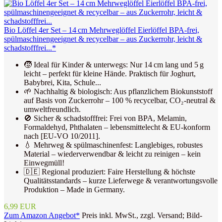
Bio Löffel 4er Set – 14 cm Mehrweglöffel Eierlöffel BPA-frei,
spülmaschinengeeignet & recycelbar – aus Zuckerrohr, leicht &
schadstofffrei...*
🧒 Ideal für Kinder & unterwegs: Nur 14 cm lang und 5 g
leicht – perfekt für kleine Hände. Praktisch für Joghurt,
Babybrei, Kita, Schule...
🌱 Nachhaltig & biologisch: Aus pflanzlichem Biokunststoff
auf Basis von Zuckerrohr – 100 % recycelbar, CO₂-neutral &
umweltfreundlich.
🚫 Sicher & schadstofffrei: Frei von BPA, Melamin,
Formaldehyd, Phthalaten – lebensmittelecht & EU-konform
nach [EU-VO 10/2011].
💧 Mehrweg & spülmaschinenfest: Langlebiges, robustes
Material – wiederverwendbar & leicht zu reinigen – kein
Einwegmüll!
🇩🇪 Regional produziert: Faire Herstellung & höchste
Qualitätsstandards – kurze Lieferwege & verantwortungsvolle
Produktion – Made in Germany.
6,99 EUR
Zum Amazon Angebot*
Preis inkl. MwSt., zzgl. Versand; Bild-