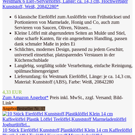
Westmark 6 Eier-/Servierlöffel, Länge: ca. 14,3 cm, Hochwertiger
Kunststoff, Weiß, 20842280*
6 klassische Eierlöffel zum Auslöffeln vom Frühstücksei und
Portionieren von Marmelade, Honig und Co, auch zum
Servieren von Saucen, Oliven, Nüssen...
Kleine Löffel mit abgerundeten Seiten an Mulde und Stiel,
ohne scharfe Kanten, für ein angenehmes Handling, passen
dank schmaler Maße in jedes Ei
Schlichtes, modernes Design, passend zu jedem Geschirr,
universell einsetzbar, platzsparendes Verstauen in der
Küchenschublade
Langlebig, sorgfältig solide Verarbeitung, einfache Reinigung,
spülmaschinengeeignet
Lieferumfang: 6x Westmark Eierlöffel, Länge: je ca. 14,3 cm,
Material: Kunststoff (ABS), Farbe: Weiß, 20842280
4,33 EUR
Zum Amazon Angebot*
Preis inkl. MwSt., zzgl. Versand; Bild-
Link*
Angebot
Bestseller Nr. 17
10 Stück Eierlöffel Kunststoff,Plastiklöffel Klein 14 cm Kaffeelöffel