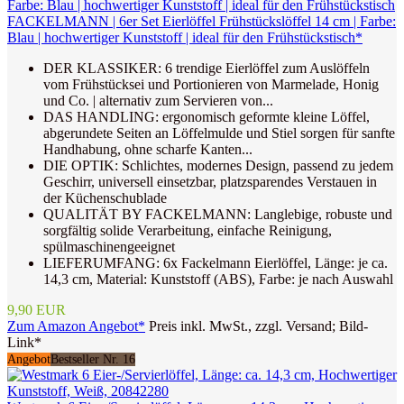
FACKELMANN | 6er Set Eierlöffel Frühstückslöffel 14 cm | Farbe:
Blau | hochwertiger Kunststoff | ideal für den Frühstückstisch*
DER KLASSIKER: 6 trendige Eierlöffel zum Auslöffeln
vom Frühstücksei und Portionieren von Marmelade, Honig
und Co. | alternativ zum Servieren von...
DAS HANDLING: ergonomisch geformte kleine Löffel,
abgerundete Seiten an Löffelmulde und Stiel sorgen für sanfte
Handhabung, ohne scharfe Kanten...
DIE OPTIK: Schlichtes, modernes Design, passend zu jedem
Geschirr, universell einsetzbar, platzsparendes Verstauen in
der Küchenschublade
QUALITÄT BY FACKELMANN: Langlebige, robuste und
sorgfältig solide Verarbeitung, einfache Reinigung,
spülmaschinengeeignet
LIEFERUMFANG: 6x Fackelmann Eierlöffel, Länge: je ca.
14,3 cm, Material: Kunststoff (ABS), Farbe: je nach Auswahl
9,90 EUR
Zum Amazon Angebot*
Preis inkl. MwSt., zzgl. Versand; Bild-
Link*
Angebot
Bestseller Nr. 16