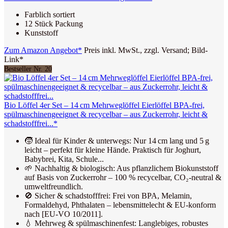
Farblich sortiert
12 Stück Packung
Kunststoff
Zum Amazon Angebot*
Preis inkl. MwSt., zzgl. Versand; Bild-
Link*
Bestseller Nr. 20
Bio Löffel 4er Set – 14 cm Mehrweglöffel Eierlöffel BPA-frei,
spülmaschinengeeignet & recycelbar – aus Zuckerrohr, leicht &
schadstofffrei...*
🧒 Ideal für Kinder & unterwegs: Nur 14 cm lang und 5 g
leicht – perfekt für kleine Hände. Praktisch für Joghurt,
Babybrei, Kita, Schule...
🌱 Nachhaltig & biologisch: Aus pflanzlichem Biokunststoff
auf Basis von Zuckerrohr – 100 % recycelbar, CO₂-neutral &
umweltfreundlich.
🚫 Sicher & schadstofffrei: Frei von BPA, Melamin,
Formaldehyd, Phthalaten – lebensmittelecht & EU-konform
nach [EU-VO 10/2011].
💧 Mehrweg & spülmaschinenfest: Langlebiges, robustes