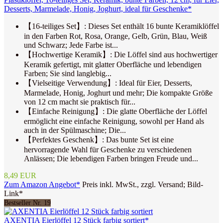
Desserts, Marmelade, Honig, Joghurt, ideal für Geschenke*
【16-teiliges Set】: Dieses Set enthält 16 bunte Keramiklöffel
in den Farben Rot, Rosa, Orange, Gelb, Grün, Blau, Weiß
und Schwarz; Jede Farbe ist...
【Hochwertige Keramik】: Die Löffel sind aus hochwertiger
Keramik gefertigt, mit glatter Oberfläche und lebendigen
Farben; Sie sind langlebig...
【Vielseitige Verwendung】: Ideal für Eier, Desserts,
Marmelade, Honig, Joghurt und mehr; Die kompakte Größe
von 12 cm macht sie praktisch für...
【Einfache Reinigung】: Die glatte Oberfläche der Löffel
ermöglicht eine einfache Reinigung, sowohl per Hand als
auch in der Spülmaschine; Die...
【Perfektes Geschenk】: Das bunte Set ist eine
hervorragende Wahl für Geschenke zu verschiedenen
Anlässen; Die lebendigen Farben bringen Freude und...
8,49 EUR
Zum Amazon Angebot*
Preis inkl. MwSt., zzgl. Versand; Bild-
Link*
Bestseller Nr. 19
AXENTIA Eierlöffel 12 Stück farbig sortiert*