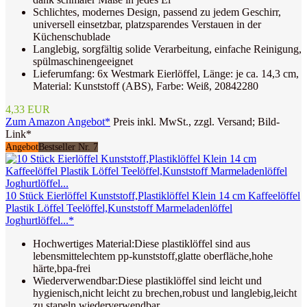
Schlichtes, modernes Design, passend zu jedem Geschirr,
universell einsetzbar, platzsparendes Verstauen in der
Küchenschublade
Langlebig, sorgfältig solide Verarbeitung, einfache Reinigung,
spülmaschinengeeignet
Lieferumfang: 6x Westmark Eierlöffel, Länge: je ca. 14,3 cm,
Material: Kunststoff (ABS), Farbe: Weiß, 20842280
4,33 EUR
Zum Amazon Angebot*
Preis inkl. MwSt., zzgl. Versand; Bild-
Link*
Angebot
Bestseller Nr. 7
10 Stück Eierlöffel Kunststoff,Plastiklöffel Klein 14 cm Kaffeelöffel
Plastik Löffel Teelöffel,Kunststoff Marmeladenlöffel
Joghurtlöffel...*
Hochwertiges Material:Diese plastiklöffel sind aus
lebensmittelechtem pp-kunststoff,glatte oberfläche,hohe
härte,bpa-frei
Wiederverwendbar:Diese plastiklöffel sind leicht und
hygienisch,nicht leicht zu brechen,robust und langlebig,leicht
zu stapeln,wiederverwendbar