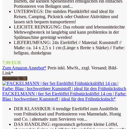
Buffets, die kleinen Speisenlöffel ermöglichen ein einfaches
Portionieren von Beilagen und...
UNTERWEGS: Die stabilen Plastiklöffel sind ideal für
Reisen, Camping, Picknick oder Outdoor Aktivitäten und
lassen sich bequem transportieren!
LEICHTE REINIGUNG: Das robuste und lebensmittelechte
Mehrwegbesteck ist langlebig und kann problemlos in der
Spülmaschine gereinigt werden!
LIEFERUMFANG: 24x Eierlöffel // Material: Kunststoff //
Maße: ca. 14 x 2,5 x 1 cm (Länge x Breite x Stärke) // Farbe:
hellgrau, dunkelgrau
7,99 EUR
Zum Amazon Angebot*
Preis inkl. MwSt., zzgl. Versand; Bild-
Link*
Bestseller Nr. 5
FACKELMANN | 6er Set Eierlöffel Frühstückslöffel 14 cm | Farbe:
Blau | hochwertiger Kunststoff | ideal für den Frühstückstisch*
DER KLASSIKER: 6 trendige Eierlöffel zum Auslöffeln
vom Frühstücksei und Portionieren von Marmelade, Honig
und Co. | alternativ zum Servieren von...
DAS HANDLING: ergonomisch geformte kleine Löffel,