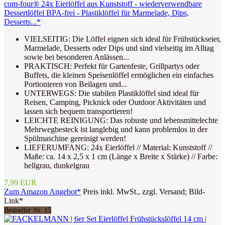
com-four® 24x Eierlöffel aus Kunststoff - wiederverwendbare
Dessertlöffel BPA-frei - Plastiklöffel für Marmelade, Dips,
Desserts...*
VIELSEITIG: Die Löffel eignen sich ideal für Frühstückseier,
Marmelade, Desserts oder Dips und sind vielseitig im Alltag
sowie bei besonderen Anlässen...
PRAKTISCH: Perfekt für Gartenfeste, Grillpartys oder
Buffets, die kleinen Speisenlöffel ermöglichen ein einfaches
Portionieren von Beilagen und...
UNTERWEGS: Die stabilen Plastiklöffel sind ideal für
Reisen, Camping, Picknick oder Outdoor Aktivitäten und
lassen sich bequem transportieren!
LEICHTE REINIGUNG: Das robuste und lebensmittelechte
Mehrwegbesteck ist langlebig und kann problemlos in der
Spülmaschine gereinigt werden!
LIEFERUMFANG: 24x Eierlöffel // Material: Kunststoff //
Maße: ca. 14 x 2,5 x 1 cm (Länge x Breite x Stärke) // Farbe:
hellgrau, dunkelgrau
7,99 EUR
Zum Amazon Angebot*
Preis inkl. MwSt., zzgl. Versand; Bild-
Link*
Bestseller Nr. 15