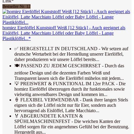
Link*
Bestseller Nr. 12
homiez Eierlöffel Kunststoff Weiß [12 Stück] - Auch geeignet als
Eislöffel, Latte Macchiato Löffel oder Baby Löffel - Lange
Plastiklöffel...*
✅ HERGESTELLT IN DEUTSCHLAND - Wir setzen auf
deutsche Wertarbeit bei der Herstellung unserer Eierlöffel,
daher produzieren wir unsere Löffel bereits...
🍽 PASSEND ZU JEDEM GESCHIRRSET - Durch das
zeitlose Design und die dezenten Farben Weiß und
Transparent lassen sich die Eierlöffel mühelos mit jedem...
💡 PREISWERT & FUNKTIONAL IM 12er PACK - Die
homiez Eierlöffel überzeugen durch ihr funktionales sowie
vielseitig anwendbares Design und kommen im...
🍦 FLEXIBEL VERWENDBAR - Dank ihrer langen Stiels
eignen sich die Löffel nicht nur für Eier, sondern auch
hervorragend als Eislöffel, Latte Macchiato...
🏅 ABGERUNDETE KANTEN &
SPÜHLMASCHINENFEST - Die weichen Kanten der
Löffel sorgen für ein angenehmes Gefühl bei der Benutzung.
Hergestellt aus...