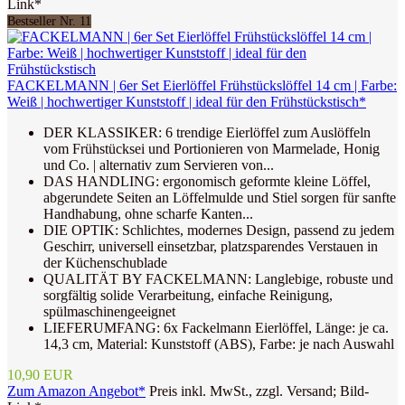
Link*
Bestseller Nr. 11
FACKELMANN | 6er Set Eierlöffel Frühstückslöffel 14 cm | Farbe:
Weiß | hochwertiger Kunststoff | ideal für den Frühstückstisch*
DER KLASSIKER: 6 trendige Eierlöffel zum Auslöffeln
vom Frühstücksei und Portionieren von Marmelade, Honig
und Co. | alternativ zum Servieren von...
DAS HANDLING: ergonomisch geformte kleine Löffel,
abgerundete Seiten an Löffelmulde und Stiel sorgen für sanfte
Handhabung, ohne scharfe Kanten...
DIE OPTIK: Schlichtes, modernes Design, passend zu jedem
Geschirr, universell einsetzbar, platzsparendes Verstauen in
der Küchenschublade
QUALITÄT BY FACKELMANN: Langlebige, robuste und
sorgfältig solide Verarbeitung, einfache Reinigung,
spülmaschinengeeignet
LIEFERUMFANG: 6x Fackelmann Eierlöffel, Länge: je ca.
14,3 cm, Material: Kunststoff (ABS), Farbe: je nach Auswahl
10,90 EUR
Zum Amazon Angebot*
Preis inkl. MwSt., zzgl. Versand; Bild-