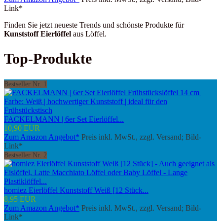
Link*
Finden Sie jetzt neueste Trends und schönste Produkte für
Kunststoff Eierlöffel
aus Löffel.
Top-Produkte
Bestseller Nr. 1
FACKELMANN | 6er Set Eierlöffel...
10,90 EUR
Zum Amazon Angebot*
Preis inkl. MwSt., zzgl. Versand; Bild-
Link*
Bestseller Nr. 2
homiez Eierlöffel Kunststoff Weiß [12 Stück...
8,95 EUR
Zum Amazon Angebot*
Preis inkl. MwSt., zzgl. Versand; Bild-
Link*