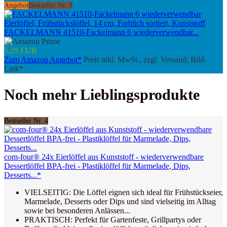
Angebot
Bestseller Nr. 3
FACKELMANN 41510-Fackelmann 6 wiederverwendbar...
5,29 EUR
Zum Amazon Angebot*
Preis inkl. MwSt., zzgl. Versand; Bild-
Link*
Noch mehr Lieblingsprodukte
Bestseller Nr. 4
com-four® 24x Eierlöffel aus Kunststoff - wiederverwendbare
Dessertlöffel BPA-frei - Plastiklöffel für Marmelade, Dips,
Desserts...*
VIELSEITIG: Die Löffel eignen sich ideal für Frühstückseier,
Marmelade, Desserts oder Dips und sind vielseitig im Alltag
sowie bei besonderen Anlässen...
PRAKTISCH: Perfekt für Gartenfeste, Grillpartys oder