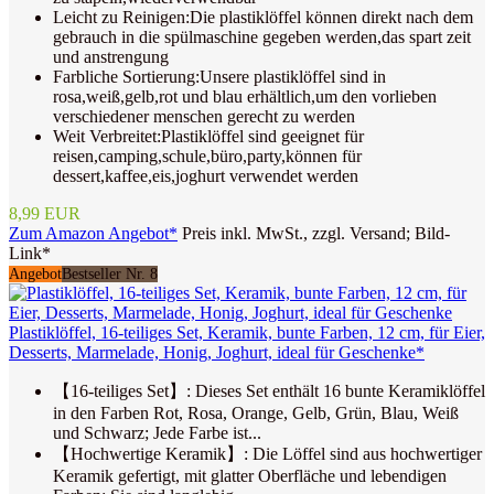
Leicht zu Reinigen:Die plastiklöffel können direkt nach dem
gebrauch in die spülmaschine gegeben werden,das spart zeit
und anstrengung
Farbliche Sortierung:Unsere plastiklöffel sind in
rosa,weiß,gelb,rot und blau erhältlich,um den vorlieben
verschiedener menschen gerecht zu werden
Weit Verbreitet:Plastiklöffel sind geeignet für
reisen,camping,schule,büro,party,können für
dessert,kaffee,eis,joghurt verwendet werden
8,99 EUR
Zum Amazon Angebot*
Preis inkl. MwSt., zzgl. Versand; Bild-
Link*
Angebot
Bestseller Nr. 8
Plastiklöffel, 16-teiliges Set, Keramik, bunte Farben, 12 cm, für Eier,
Desserts, Marmelade, Honig, Joghurt, ideal für Geschenke*
【16-teiliges Set】: Dieses Set enthält 16 bunte Keramiklöffel
in den Farben Rot, Rosa, Orange, Gelb, Grün, Blau, Weiß
und Schwarz; Jede Farbe ist...
【Hochwertige Keramik】: Die Löffel sind aus hochwertiger
Keramik gefertigt, mit glatter Oberfläche und lebendigen