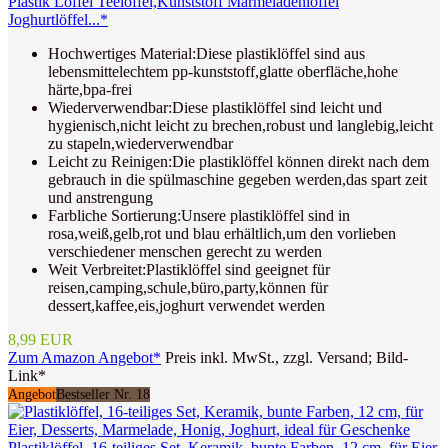
Plastik Löffel Teelöffel,Kunststoff Marmeladenlöffel
Joghurtlöffel...*
Hochwertiges Material:Diese plastiklöffel sind aus
lebensmittelechtem pp-kunststoff,glatte oberfläche,hohe
härte,bpa-frei
Wiederverwendbar:Diese plastiklöffel sind leicht und
hygienisch,nicht leicht zu brechen,robust und langlebig,leicht
zu stapeln,wiederverwendbar
Leicht zu Reinigen:Die plastiklöffel können direkt nach dem
gebrauch in die spülmaschine gegeben werden,das spart zeit
und anstrengung
Farbliche Sortierung:Unsere plastiklöffel sind in
rosa,weiß,gelb,rot und blau erhältlich,um den vorlieben
verschiedener menschen gerecht zu werden
Weit Verbreitet:Plastiklöffel sind geeignet für
reisen,camping,schule,büro,party,können für
dessert,kaffee,eis,joghurt verwendet werden
8,99 EUR
Zum Amazon Angebot*
Preis inkl. MwSt., zzgl. Versand; Bild-
Link*
Angebot
Bestseller Nr. 18
Plastiklöffel, 16-teiliges Set, Keramik, bunte Farben, 12 cm, für Eier,