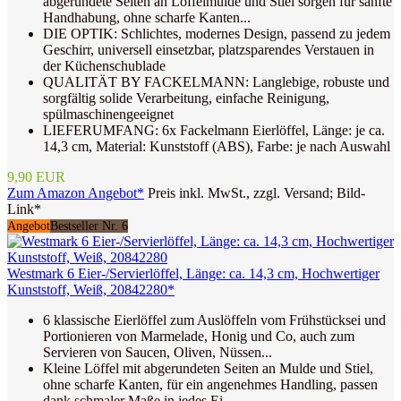
abgerundete Seiten an Löffelmulde und Stiel sorgen für sanfte
Handhabung, ohne scharfe Kanten...
DIE OPTIK: Schlichtes, modernes Design, passend zu jedem
Geschirr, universell einsetzbar, platzsparendes Verstauen in
der Küchenschublade
QUALITÄT BY FACKELMANN: Langlebige, robuste und
sorgfältig solide Verarbeitung, einfache Reinigung,
spülmaschinengeeignet
LIEFERUMFANG: 6x Fackelmann Eierlöffel, Länge: je ca.
14,3 cm, Material: Kunststoff (ABS), Farbe: je nach Auswahl
9,90 EUR
Zum Amazon Angebot*
Preis inkl. MwSt., zzgl. Versand; Bild-
Link*
Angebot
Bestseller Nr. 6
Westmark 6 Eier-/Servierlöffel, Länge: ca. 14,3 cm, Hochwertiger
Kunststoff, Weiß, 20842280*
6 klassische Eierlöffel zum Auslöffeln vom Frühstücksei und
Portionieren von Marmelade, Honig und Co, auch zum
Servieren von Saucen, Oliven, Nüssen...
Kleine Löffel mit abgerundeten Seiten an Mulde und Stiel,
ohne scharfe Kanten, für ein angenehmes Handling, passen
dank schmaler Maße in jedes Ei