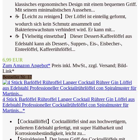
klassisches ergonomisches Design mit einem bequemen Griff.
Mit seinem minimalistischen Aussehen...
☕【Leicht zu reinigen】Der Löffel ist einteilig geformt,
wodurch sich kein Schmutz ansammelt und
Bakterienwachstum verhindert wird. Er kann mit...
☕【Vielseitig einsetzbar】 Dieser Dessert-Kaffeelöffel aus
Edelstahl kann als Dessert-, Suppen-, Eis-, Eisbecher-,
Eisteelöffel, Kaffeerührlöffel...
6,99 EUR
Zum Amazon Angebot*
Preis inkl. MwSt., zzgl. Versand; Bild-
Link*
Bestseller Nr. 17
4 Stück Barlöffel Rühroffel Langer Cocktail Rührer Gin Löffel aus
Edelstahl Professioneller Cocktailrührlöffel con Spiralmuster für
Martinis...*
【Cocktaillöffel】Cocktaillöffel sind aus hochwertigem,
poliertem Edelstahl gefertigt, mit super Haltbarkeit und
Korrosionsbeständigkeit, leicht zu...
【Spiraldesign】Der lange Griff des Cocktaillöffels mit