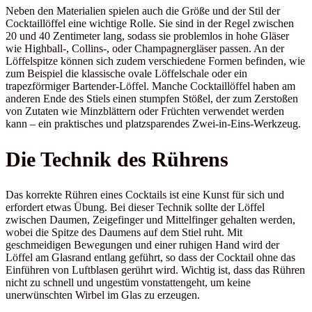
Neben den Materialien spielen auch die Größe und der Stil der
Cocktaillöffel eine wichtige Rolle. Sie sind in der Regel zwischen
20 und 40 Zentimeter lang, sodass sie problemlos in hohe Gläser
wie Highball-, Collins-, oder Champagnergläser passen. An der
Löffelspitze können sich zudem verschiedene Formen befinden, wie
zum Beispiel die klassische ovale Löffelschale oder ein
trapezförmiger Bartender-Löffel. Manche Cocktaillöffel haben am
anderen Ende des Stiels einen stumpfen Stößel, der zum Zerstoßen
von Zutaten wie Minzblättern oder Früchten verwendet werden
kann – ein praktisches und platzsparendes Zwei-in-Eins-Werkzeug.
Die Technik des Rührens
Das korrekte Rühren eines Cocktails ist eine Kunst für sich und
erfordert etwas Übung. Bei dieser Technik sollte der Löffel
zwischen Daumen, Zeigefinger und Mittelfinger gehalten werden,
wobei die Spitze des Daumens auf dem Stiel ruht. Mit
geschmeidigen Bewegungen und einer ruhigen Hand wird der
Löffel am Glasrand entlang geführt, so dass der Cocktail ohne das
Einführen von Luftblasen gerührt wird. Wichtig ist, dass das Rühren
nicht zu schnell und ungestüm vonstattengeht, um keine
unerwünschten Wirbel im Glas zu erzeugen.