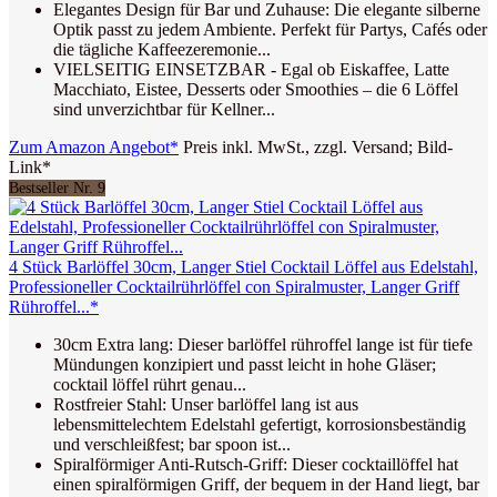
Elegantes Design für Bar und Zuhause: Die elegante silberne
Optik passt zu jedem Ambiente. Perfekt für Partys, Cafés oder
die tägliche Kaffeezeremonie...
VIELSEITIG EINSETZBAR - Egal ob Eiskaffee, Latte
Macchiato, Eistee, Desserts oder Smoothies – die 6 Löffel
sind unverzichtbar für Kellner...
Zum Amazon Angebot*
Preis inkl. MwSt., zzgl. Versand; Bild-
Link*
Bestseller Nr. 9
4 Stück Barlöffel 30cm, Langer Stiel Cocktail Löffel aus Edelstahl,
Professioneller Cocktailrührlöffel con Spiralmuster, Langer Griff
Rühroffel...*
30cm Extra lang: Dieser barlöffel rühroffel lange ist für tiefe
Mündungen konzipiert und passt leicht in hohe Gläser;
cocktail löffel rührt genau...
Rostfreier Stahl: Unser barlöffel lang ist aus
lebensmittelechtem Edelstahl gefertigt, korrosionsbeständig
und verschleißfest; bar spoon ist...
Spiralförmiger Anti-Rutsch-Griff: Dieser cocktaillöffel hat
einen spiralförmigen Griff, der bequem in der Hand liegt, bar