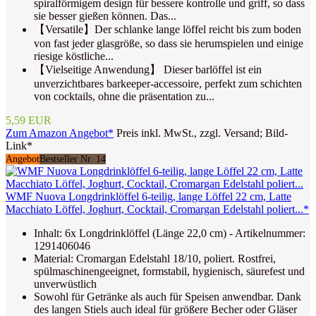
spiralförmigem design für bessere kontrolle und griff, so dass
sie besser gießen können. Das...
【Versatile】Der schlanke lange löffel reicht bis zum boden
von fast jeder glasgröße, so dass sie herumspielen und einige
riesige köstliche...
【Vielseitige Anwendung】 Dieser barlöffel ist ein
unverzichtbares barkeeper-accessoire, perfekt zum schichten
von cocktails, ohne die präsentation zu...
5,59 EUR
Zum Amazon Angebot*
Preis inkl. MwSt., zzgl. Versand; Bild-
Link*
Angebot
Bestseller Nr. 14
WMF Nuova Longdrinklöffel 6-teilig, lange Löffel 22 cm, Latte
Macchiato Löffel, Joghurt, Cocktail, Cromargan Edelstahl poliert...*
Inhalt: 6x Longdrinklöffel (Länge 22,0 cm) - Artikelnummer:
1291406046
Material: Cromargan Edelstahl 18/10, poliert. Rostfrei,
spülmaschinengeeignet, formstabil, hygienisch, säurefest und
unverwüstlich
Sowohl für Getränke als auch für Speisen anwendbar. Dank
des langen Stiels auch ideal für größere Becher oder Gläser