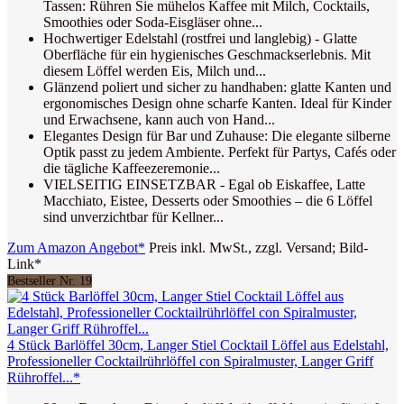
Tassen: Rühren Sie mühelos Kaffee mit Milch, Cocktails,
Smoothies oder Soda-Eisgläser ohne...
Hochwertiger Edelstahl (rostfrei und langlebig) - Glatte
Oberfläche für ein hygienisches Geschmackserlebnis. Mit
diesem Löffel werden Eis, Milch und...
Glänzend poliert und sicher zu handhaben: glatte Kanten und
ergonomisches Design ohne scharfe Kanten. Ideal für Kinder
und Erwachsene, kann auch von Hand...
Elegantes Design für Bar und Zuhause: Die elegante silberne
Optik passt zu jedem Ambiente. Perfekt für Partys, Cafés oder
die tägliche Kaffeezeremonie...
VIELSEITIG EINSETZBAR - Egal ob Eiskaffee, Latte
Macchiato, Eistee, Desserts oder Smoothies – die 6 Löffel
sind unverzichtbar für Kellner...
Zum Amazon Angebot*
Preis inkl. MwSt., zzgl. Versand; Bild-
Link*
Bestseller Nr. 19
4 Stück Barlöffel 30cm, Langer Stiel Cocktail Löffel aus Edelstahl,
Professioneller Cocktailrührlöffel con Spiralmuster, Langer Griff
Rühroffel...*