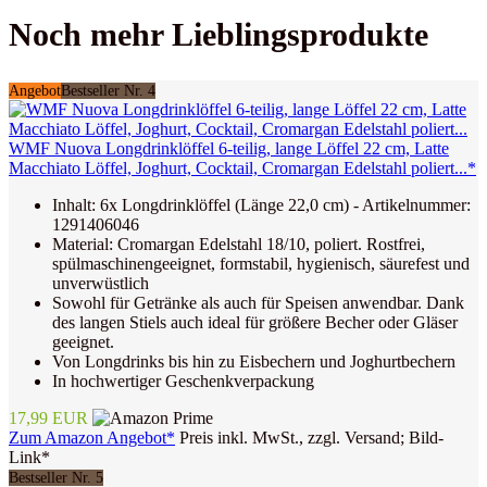
Noch mehr Lieblingsprodukte
Angebot
Bestseller Nr. 4
WMF Nuova Longdrinklöffel 6-teilig, lange Löffel 22 cm, Latte
Macchiato Löffel, Joghurt, Cocktail, Cromargan Edelstahl poliert...*
Inhalt: 6x Longdrinklöffel (Länge 22,0 cm) - Artikelnummer:
1291406046
Material: Cromargan Edelstahl 18/10, poliert. Rostfrei,
spülmaschinengeeignet, formstabil, hygienisch, säurefest und
unverwüstlich
Sowohl für Getränke als auch für Speisen anwendbar. Dank
des langen Stiels auch ideal für größere Becher oder Gläser
geeignet.
Von Longdrinks bis hin zu Eisbechern und Joghurtbechern
In hochwertiger Geschenkverpackung
17,99 EUR
Zum Amazon Angebot*
Preis inkl. MwSt., zzgl. Versand; Bild-
Link*
Bestseller Nr. 5