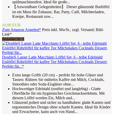
spülmaschinenfest. Ideal für große...
【Anwendbare Gelegenheiten】 Dieser glänzende Barlöffel
ist ein Muss für Zuhause, Bar, Party, Café, Milchteeladen,
Kneipe, Restaurant usw...
10,99 EUR
Zum Amazon Angebot*
Preis inkl. MwSt., zzgl. Versand; Bild-
Link*
Bestseller Nr. 8
DoubleS Lange Latte Macchiato Löffel Set, 6 - teilig Edelstahl
Eislöffel Rührlöffel für kaffee Tee Milchshakes Cocktails Dessert,
Perfekt für...*
Extra lange Griffe (20 cm) – perfekt für hohe Gläser und
Tassen: Rühren Sie mühelos Kaffee mit Milch, Cocktails,
Smoothies oder Soda-Eisgläser ohne...
Hochwertiger Edelstahl (rostfrei und langlebig) - Glatte
Oberfläche für ein hygienisches Geschmackserlebnis. Mit
diesem Löffel werden Eis, Milch und...
Glänzend poliert und sicher zu handhaben: glatte Kanten und
ergonomisches Design ohne scharfe Kanten. Ideal für Kinder
und Erwachsene, kann auch von Hand...