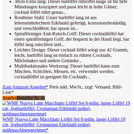
30cm Extra lang: Dieser barlöffel rühroffel lange ist für tiefe
Mündungen konzipiert und passt leicht in hohe Gläser;
cocktail löffel rührt genau...
Rostfreier Stahl: Unser barlöffel lang ist aus
lebensmittelechtem Edelstahl gefertigt, korrosionsbeständig
und verschleißfest; bar spoon ist...
Spiralförmiger Anti-Rutsch-Griff: Dieser cocktaillöffel hat
einen spiralförmigen Griff, der bequem in der Hand liegt, bar
löffel lang rutschfest und...
Leichtes Design: Dieser cocktail löffel wiegt nur 42 Gramm,
leicht, barlöffel lang ist einfach zu rühren Cocktails,
Milchshakes und andere Getränke...
Multifunktionales Werkzeug: Dieser barlöffel kann zum
Mischen, Schichten, Messen, etc. verwendet werden.
cocktaillöffel ist geeignet für Cocktails...
Zum Amazon Angebot*
Preis inkl. MwSt., zzgl. Versand; Bild-
Link*
Angebot
Bestseller Nr. 20
WMF Nuova Latte Macchiato Löffel Set 6-teilig, lange Löffel 19
cm, Joghurtlöffel, Cromargan Edelstahl poliert,
spülmaschinengeeignet*