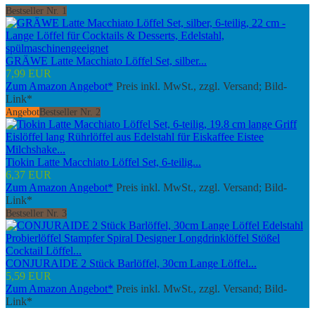
Bestseller Nr. 1
GRÄWE Latte Macchiato Löffel Set, silber...
7,99 EUR
Zum Amazon Angebot*
Preis inkl. MwSt., zzgl. Versand; Bild-
Link*
Angebot
Bestseller Nr. 2
Tiokin Latte Macchiato Löffel Set, 6-teilig...
6,37 EUR
Zum Amazon Angebot*
Preis inkl. MwSt., zzgl. Versand; Bild-
Link*
Bestseller Nr. 3
CONJURAIDE 2 Stück Barlöffel, 30cm Lange Löffel...
5,59 EUR
Zum Amazon Angebot*
Preis inkl. MwSt., zzgl. Versand; Bild-
Link*