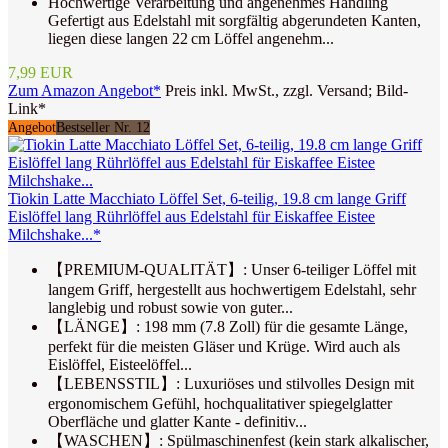
Hochwertige Verarbeitung und angenehmes Handling
Gefertigt aus Edelstahl mit sorgfältig abgerundeten Kanten,
liegen diese langen 22 cm Löffel angenehm...
7,99 EUR
Zum Amazon Angebot*
Preis inkl. MwSt., zzgl. Versand; Bild-
Link*
Angebot
Bestseller Nr. 12
Tiokin Latte Macchiato Löffel Set, 6-teilig, 19.8 cm lange Griff
Eislöffel lang Rührlöffel aus Edelstahl für Eiskaffee Eistee
Milchshake...*
【PREMIUM-QUALITÄT】: Unser 6-teiliger Löffel mit
langem Griff, hergestellt aus hochwertigem Edelstahl, sehr
langlebig und robust sowie von guter...
【LÄNGE】: 198 mm (7.8 Zoll) für die gesamte Länge,
perfekt für die meisten Gläser und Krüge. Wird auch als
Eislöffel, Eisteelöffel...
【LEBENSSTIL】: Luxuriöses und stilvolles Design mit
ergonomischem Gefühl, hochqualitativer spiegelglatter
Oberfläche und glatter Kante - definitiv...
【WASCHEN】: Spülmaschinenfest (kein stark alkalischer,