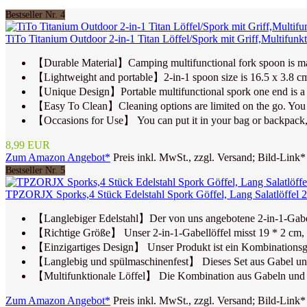
Bestseller Nr. 4
TiTo Titanium Outdoor 2-in-1 Titan Löffel/Spork mit Griff,Multifunk
【Durable Material】Camping multifunctional fork spoon is made o
【Lightweight and portable】2-in-1 spoon size is 16.5 x 3.8 cm. 
【Unique Design】Portable multifunctional spork one end is a spo
【Easy To Clean】Cleaning options are limited on the go. You ca
【Occasions for Use】 You can put it in your bag or backpack, sp
8,99 EUR
Zum Amazon Angebot*
Preis inkl. MwSt., zzgl. Versand; Bild-Link*
Bestseller Nr. 5
TPZORJX Sporks,4 Stück Edelstahl Spork Göffel, Lang Salatlöffel 2 
【Langlebiger Edelstahl】Der von uns angebotene 2-in-1-Gabellöf
【Richtige Größe】 Unser 2-in-1-Gabellöffel misst 19 * 2 cm, der
【Einzigartiges Design】 Unser Produkt ist ein Kombinationsges
【Langlebig und spülmaschinenfest】 Dieses Set aus Gabel und Löf
【Multifunktionale Löffel】 Die Kombination aus Gabeln und Löf
Zum Amazon Angebot*
Preis inkl. MwSt., zzgl. Versand; Bild-Link*