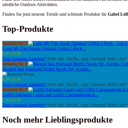
sämtliche Outdoor-Aktivitäten.
Finden Sie jetzt neueste Trends und schönste Produkte für
Gabel Löf
Top-Produkte
Bestseller Nr. 1
Light My Fire Spork Original Göffel 2-Pack...
6,95 EUR
Zum Amazon Angebot*
Preis inkl. MwSt., zzgl. Versand; Bild-Link*
Bestseller Nr. 2
MasterClass Edelstahl Buffet Spork Set, 4-teilig...
6,99 EUR
Zum Amazon Angebot*
Preis inkl. MwSt., zzgl. Versand; Bild-Link*
Bestseller Nr. 3
Göffel Edelstahl Gabel und Löffel Campingbesteck...
7,49 EUR
Zum Amazon Angebot*
Preis inkl. MwSt., zzgl. Versand; Bild-Link*
Noch mehr Lieblingsprodukte