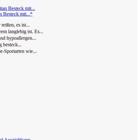
 Besteck mit...*
ißen, es ist...
m langlebig ist. Es...
nd hypoallergen...
 besteck...
-Sportarten wie...