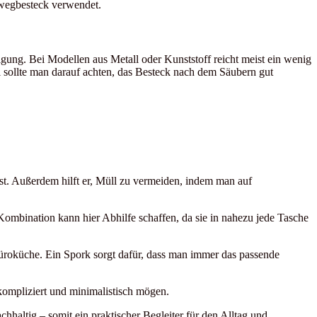
nwegbesteck verwendet.
gung. Bei Modellen aus Metall oder Kunststoff reicht meist ein wenig
sollte man darauf achten, das Besteck nach dem Säubern gut
ist. Außerdem hilft er, Müll zu vermeiden, indem man auf
Kombination kann hier Abhilfe schaffen, da sie in nahezu jede Tasche
Büroküche. Ein Spork sorgt dafür, dass man immer das passende
kompliziert und minimalistisch mögen.
nachhaltig – somit ein praktischer Begleiter für den Alltag und