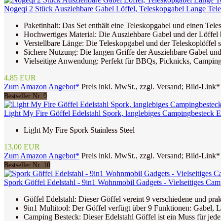
Nogeqi 2 Stück Ausziehbare Gabel Löffel, Teleskopgabel Lange Teles
Paketinhalt: Das Set enthält eine Teleskopgabel und einen Teles
Hochwertiges Material: Die Ausziehbare Gabel und der Löffel be
Verstellbare Länge: Die Teleskopgabel und der Teleskoplöffel 
Sichere Nutzung: Die langen Griffe der Ausziehbare Gabel und
Vielseitige Anwendung: Perfekt für BBQs, Picknicks, Camping o
4,85 EUR
Zum Amazon Angebot*
Preis inkl. MwSt., zzgl. Versand; Bild-Link*
Bestseller Nr. 9
Light My Fire Göffel Edelstahl Spork, langlebiges Campingbesteck Ed
Light My Fire Spork Stainless Steel
13,00 EUR
Zum Amazon Angebot*
Preis inkl. MwSt., zzgl. Versand; Bild-Link*
Bestseller Nr. 10
Spork Göffel Edelstahl - 9in1 Wohnmobil Gadgets - Vielseitiges Campi
Göffel Edelstahl: Dieser Göffel vereint 9 verschiedene und prak
9in1 Multitool: Der Göffel verfügt über 9 Funktionen: Gabel, L
Camping Besteck: Dieser Edelstahl Göffel ist ein Muss für jede