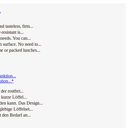
 tasteless, firm...
esistant is...
needs. You can...
 surface. No need to...
e or packed lunches...
tion...*
r rostfrei...
kurze Löffel...
den kann. Das Design...
lebige Löffelset...
 den Bedarf an...