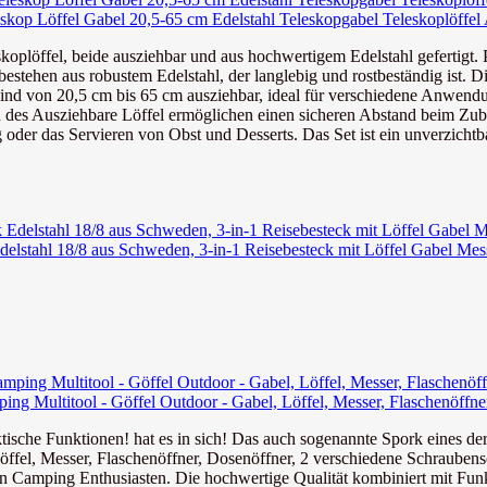
kop Löffel Gabel 20,5-65 cm Edelstahl Teleskopgabel Teleskoplöffel 
koplöffel, beide ausziehbar und aus hochwertigem Edelstahl gefertigt. Pe
stehen aus robustem Edelstahl, der langlebig und rostbeständig ist. Die
sind von 20,5 cm bis 65 cm ausziehbar, ideal für verschiedene Anwendu
 des Ausziehbare Löffel ermöglichen einen sicheren Abstand beim Zube
der das Servieren von Obst und Desserts. Das Set ist ein unverzichtba
elstahl 18/8 aus Schweden, 3-in-1 Reisebesteck mit Löffel Gabel Mess
ng Multitool - Göffel Outdoor - Gabel, Löffel, Messer, Flaschenöffner
tische Funktionen! hat es in sich! Das auch sogenannte Spork eines der 
öffel, Messer, Flaschenöffner, Dosenöffner, 2 verschiedene Schraubensc
n Camping Enthusiasten. Die hochwertige Qualität kombiniert mit Funktio