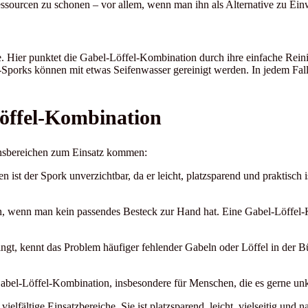
essourcen zu schonen – vor allem, wenn man ihn als Alternative zu Ei
e. Hier punktet die Gabel-Löffel-Kombination durch ihre einfache Reini
orks können mit etwas Seifenwasser gereinigt werden. In jedem Fall 
öffel-Kombination
ensbereichen zum Einsatz kommen:
ist der Spork unverzichtbar, da er leicht, platzsparend und praktisch 
ann, wenn man kein passendes Besteck zur Hand hat. Eine Gabel-Löffel-
ringt, kennt das Problem häufiger fehlender Gabeln oder Löffel in der 
Gabel-Löffel-Kombination, insbesondere für Menschen, die es gerne un
ielfältige Einsatzbereiche. Sie ist platzsparend, leicht, vielseitig und 