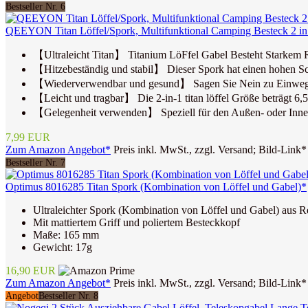
Bestseller Nr. 6
QEEYON Titan Löffel/Spork, Multifunktional Camping Besteck 2 in1 
【Ultraleicht Titan】 Titanium LöFfel Gabel Besteht Starkem Ros
【Hitzebeständig und stabil】 Dieser Spork hat einen hohen Schm
【Wiederverwendbar und gesund】 Sagen Sie Nein zu Einweg- ode
【Leicht und tragbar】 Die 2-in-1 titan löffel Größe beträgt 6,5
【Gelegenheit verwenden】 Speziell für den Außen- oder Innenbe
7,99 EUR
Zum Amazon Angebot*
Preis inkl. MwSt., zzgl. Versand; Bild-Link*
Bestseller Nr. 7
Optimus 8016285 Titan Spork (Kombination von Löffel und Gabel)*
Ultraleichter Spork (Kombination von Löffel und Gabel) aus Re
Mit mattiertem Griff und poliertem Besteckkopf
Maße: 165 mm
Gewicht: 17g
16,90 EUR
Zum Amazon Angebot*
Preis inkl. MwSt., zzgl. Versand; Bild-Link*
Angebot
Bestseller Nr. 8