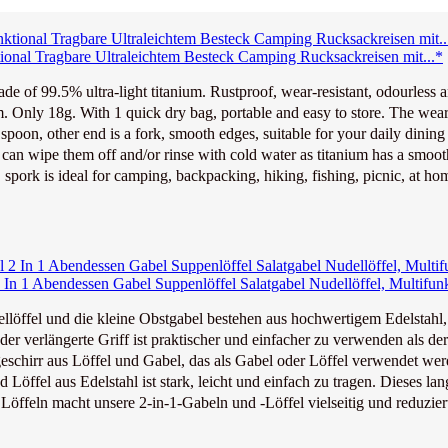
tional Tragbare Ultraleichtem Besteck Camping Rucksackreisen mit...*
f 99.5% ultra-light titanium. Rustproof, wear-resistant, odourless and
Only 18g. With 1 quick dry bag, portable and easy to store. The wear-r
on, other end is a fork, smooth edges, suitable for your daily dining 
n wipe them off and/or rinse with cold water as titanium has a smooth
ork is ideal for camping, backpacking, hiking, fishing, picnic, at hom
In 1 Abendessen Gabel Suppenlöffel Salatgabel Nudellöffel, Multifunk
fel und die kleine Obstgabel bestehen aus hochwertigem Edelstahl, de
 verlängerte Griff ist praktischer und einfacher zu verwenden als der 
chirr aus Löffel und Gabel, das als Gabel oder Löffel verwendet wer
fel aus Edelstahl ist stark, leicht und einfach zu tragen. Dieses lang
feln macht unsere 2-in-1-Gabeln und -Löffel vielseitig und reduziert