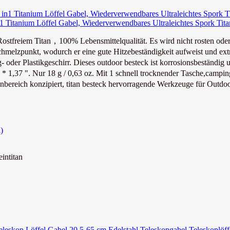
Titanium Löffel Gabel, Wiederverwendbares Ultraleichtes Spork Titan
tfreiem Titan，100% Lebensmittelqualität. Es wird nicht rosten oder re
elzpunkt, wodurch er eine gute Hitzebeständigkeit aufweist und extre
r Plastikgeschirr. Dieses outdoor besteck ist korrosionsbeständig u
 * 1,37 ". Nur 18 g / 0,63 oz. Mit 1 schnell trocknender Tasche,camping
reich konzipiert, titan besteck hervorragende Werkzeuge für Outdoor
intitan