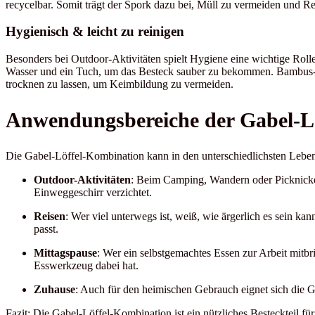
recycelbar. Somit trägt der Spork dazu bei, Müll zu vermeiden und R
Hygienisch & leicht zu reinigen
Besonders bei Outdoor-Aktivitäten spielt Hygiene eine wichtige Roll
Wasser und ein Tuch, um das Besteck sauber zu bekommen. Bambus-Sp
trocknen zu lassen, um Keimbildung zu vermeiden.
Anwendungsbereiche der Gabel-L
Die Gabel-Löffel-Kombination kann in den unterschiedlichsten Leb
Outdoor-Aktivitäten
: Beim Camping, Wandern oder Picknicken 
Einweggeschirr verzichtet.
Reisen
: Wer viel unterwegs ist, weiß, wie ärgerlich es sein k
passt.
Mittagspause
: Wer ein selbstgemachtes Essen zur Arbeit mitb
Esswerkzeug dabei hat.
Zuhause
: Auch für den heimischen Gebrauch eignet sich die 
Fazit: Die Gabel-Löffel-Kombination ist ein nützliches Besteckteil für v