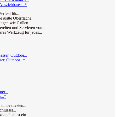
Ausziehbares...*
rfekt für...
 glatte Oberfläche...
ngen wie Grillen...
reiten und Servieren von...
res Werkzeug für jedes...
er, Outdoor...*
...*
innovativsten...
hlüssel...
nalität ist ein...