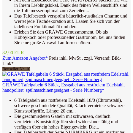
in Ihrem Lieblingslokal. Dank des feinen Wellenschliffs sind
die Tafelmesser optimal zum Zerteilen...
Das Tafelbesteck versprüht bäuerlich-rustikalen Charme und
wertet jede Tischdekoration auf. Lassen Sie sich von der
tadellosen Funktionalität und der...
Erleben Sie den GRÄWE Genussmoment. Ob als
Hobbykoch oder professioneller Gastronom, bei uns finden
Sie eine große Auswahl an formschönen...
82,90 EUR
Zum Amazon Angebot*
Preis inkl. MwSt., zzgl. Versand; Bild-
Link*
Bestseller Nr. 10
GRÄWE Tafelgabeln 6 Stück, Essgabel aus rostfreiem Edelstahl,
handpoliert, spülmaschinengeeignet - Serie Nürnberg*
6 Tafelgabeln aus rostfreiem Edelstahl 18/0 (Chromstahl),
schwere geschmiedete Qualität, 3-fach vernietete schwarze
Kunststoffgriffe, Länge: 20 cm...
Die geschmiedeten Gabeln mit schwarzen, dreifach
vernieteten Kunststoffgriffen sind widerstandsfähig und
verfügen über ein hohes Eigengewicht. Die...
Das Tafelbesteck der Serie NÜRNBERG ist ein markantes