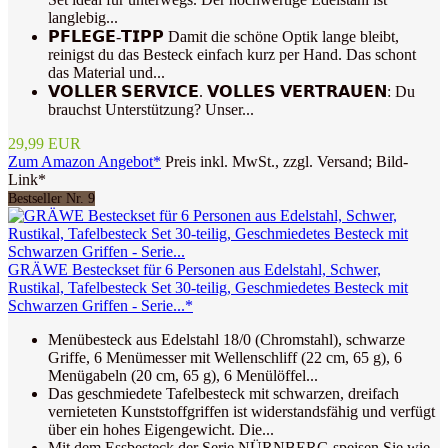
langlebig...
𝗣𝗙𝗟𝗘𝗚𝗘-𝗧𝗜𝗣𝗣 Damit die schöne Optik lange bleibt,
reinigst du das Besteck einfach kurz per Hand. Das schont
das Material und...
𝗩𝗢𝗟𝗟𝗘𝗥 𝗦𝗘𝗥𝗩𝗜𝗖𝗘. 𝗩𝗢𝗟𝗟𝗘𝗦 𝗩𝗘𝗥𝗧𝗥𝗔𝗨𝗘𝗡: Du
brauchst Unterstützung? Unser...
29,99 EUR
Zum Amazon Angebot*
Preis inkl. MwSt., zzgl. Versand; Bild-
Link*
Bestseller Nr. 9
GRÄWE Besteckset für 6 Personen aus Edelstahl, Schwer,
Rustikal, Tafelbesteck Set 30-teilig, Geschmiedetes Besteck mit
Schwarzen Griffen - Serie...*
Menübesteck aus Edelstahl 18/0 (Chromstahl), schwarze
Griffe, 6 Menümesser mit Wellenschliff (22 cm, 65 g), 6
Menügabeln (20 cm, 65 g), 6 Menülöffel...
Das geschmiedete Tafelbesteck mit schwarzen, dreifach
vernieteten Kunststoffgriffen ist widerstandsfähig und verfügt
über ein hohes Eigengewicht. Die...
Mit dem Essbesteck der Serie NÜRNBERG speisen Sie wie