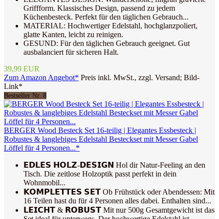
Griffform. Klassisches Design, passend zu jedem
Küchenbesteck. Perfekt für den täglichen Gebrauch...
MATERIAL: Hochwertiger Edelstahl, hochglanzpoliert,
glatte Kanten, leicht zu reinigen.
GESUND: Für den täglichen Gebrauch geeignet. Gut
ausbalanciert für sicheren Halt.
39,99 EUR
Zum Amazon Angebot*
Preis inkl. MwSt., zzgl. Versand; Bild-
Link*
Bestseller Nr. 8
BERGER Wood Besteck Set 16-teilig | Elegantes Essbesteck |
Robustes & langlebiges Edelstahl Besteckset mit Messer Gabel
Löffel für 4 Personen...*
𝗘𝗗𝗟𝗘𝗦 𝗛𝗢𝗟𝗭-𝗗𝗘𝗦𝗜𝗚𝗡 Hol dir Natur-Feeling an den
Tisch. Die zeitlose Holzoptik passt perfekt in dein
Wohnmobil...
𝗞𝗢𝗠𝗣𝗟𝗘𝗧𝗧𝗘𝗦 𝗦𝗘𝗧 Ob Frühstück oder Abendessen: Mit
16 Teilen hast du für 4 Personen alles dabei. Enthalten sind...
𝗟𝗘𝗜𝗖𝗛𝗧 & 𝗥𝗢𝗕𝗨𝗦𝗧 Mit nur 500g Gesamtgewicht ist das
Set ideal für unterwegs. Der hochwertige Edelstahl ist