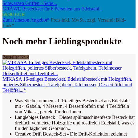
GRÄWE Besteckset für 6 Personen aus Edelstahl...
69,90 EUR
Zum Amazon Angebot*
Preis inkl. MwSt., zzgl. Versand; Bild-
Link*
Noch mehr Lieblingsprodukte
Bestseller Nr. 4
MIKASA 16-teiliges Besteckset, Edelstahlbesteck mit Holzgriffen,
poliertes Silberbesteck, Tafelgabeln, Tafelmesser, Dessertlöffel und
Teelöffel...*
Was Sie bekommen - 1 16-teiliges Besteckset aus Edelstahl
mit 4 Gabeln, 4 Messern, 4 Dessertlöffeln und 4 Teelöffeln
von Mikasa, perfekt für den Innen...
Langlebiges Besteck - Dieses spülmaschinenfeste Besteck hat
dreifach vernietete Holzgriffe und rostfreien Edelstahl, was es
für den täglichen Gebrauch...
Creative Drift Besteck-Set - Die Drift-Kollektion zeichnet