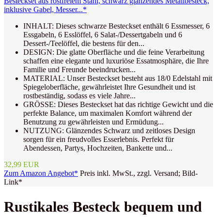
Besteckset aus rostfreiem Stahl, schwarz glänzendes Metallbesteck,
inklusive Gabel, Messer...*
INHALT: Dieses schwarze Besteckset enthält 6 Essmesser, 6
Essgabeln, 6 Esslöffel, 6 Salat-/Dessertgabeln und 6
Dessert-/Teelöffel, die bestens für den...
DESIGN: Die glatte Oberfläche und die feine Verarbeitung
schaffen eine elegante und luxuriöse Essatmosphäre, die Ihre
Familie und Freunde beeindrucken...
MATERIAL: Unser Besteckset besteht aus 18/0 Edelstahl mit
Spiegeloberfläche, gewährleistet Ihre Gesundheit und ist
rostbeständig, sodass es viele Jahre...
GRÖSSE: Dieses Besteckset hat das richtige Gewicht und die
perfekte Balance, um maximalen Komfort während der
Benutzung zu gewährleisten und Ermüdung...
NUTZUNG: Glänzendes Schwarz und zeitloses Design
sorgen für ein freudvolles Esserlebnis. Perfekt für
Abendessen, Partys, Hochzeiten, Bankette und...
32,99 EUR
Zum Amazon Angebot*
Preis inkl. MwSt., zzgl. Versand; Bild-
Link*
Rustikales Besteck bequem und