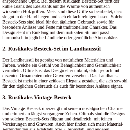
ansprechende Optik. Bei diesem rustikalen Besteck-Set trifft der
kühle Glanz des Edelstahls auf die Wärme von authentisch
wirkenden Holzgriffen. Meist sind diese Griffe so bearbeitet, dass
sie gut in der Hand liegen und sich einfach reinigen lassen. Solche
Besteck-Sets sind ideal für den täglichen Gebrauch sowie für
besondere Anlässe und Feste mit traditionellem Charakter. Das
Design steht im Einklang mit dem rustikalen Stil und passt
harmonisch in jegliche Ländliche oder gemütliche Atmosphäre.
2. Rustikales Besteck-Set im Landhausstil
Der Landhausstil ist geprägt von natürlichen Materialien und
Farben, welche ein Gefühl von Behaglichkeit und Gemütlichkeit
vermitteln. Oftmals ist das Design eher unbunt, dafür jedoch mit
dezenten Ornamenten oder Gravuren versehen. Das Landhaus-
Besteck ist meist in einer zeitlosen Eleganz gestaltet, die sich sowohl
für den täglichen Gebrauch als auch für besondere Anlässe eignet.
3. Rustikales Vintage-Besteck
Das Vintage-Besteck überzeugt mit seinem nostalgischen Charme
und erinnert an längst vergangene Zeiten. Oftmals sind die Designs
von solchen Besteck-Sets filigran und detailreich, mit feinen
Verzierungen und Gravuren. Auch hier finden sich meist Material-
Verbindungen aus Edelstahl bzw. Chromstahl und anderen