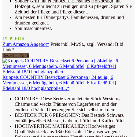
Solider Griff mit Nietbolzen. Elegantes Holzdesign mit
Holzoptik, sehr leicht zu reinigen und zu pflegen. Sparen Sie
Zeit bei der Pflege und Pflege dieser...
Am besten für Dinnerpartys, Familienessen, drinnen und
draußen geeignet.
Spülmaschinenfest.
19,99 EUR
Zum Amazon Angebot*
Preis inkl. MwSt., zzgl. Versand; Bild-
Link*
Bestseller Nr. 6
Kuppels COUNTRY Besteckset 6 Personen | 24-teilig | 6
Menümesser, 6 Menügabeln, 6 Menülöffel, 6 Kaffeelöffel |
Edelstahl 18/0 hochglanzpoliert...*
COUNTRY: Diese Serie verbreitet ein Stück Western-
Charme und weckt Träume von Lagerfeuern und der
endlosen Prärie. Überzeugen Sie sich selbst mit dem...
BESTECK FÜR 6 PERSONEN: Das Besteck Schwarz
enthält jeweils 6 Messer, Gabeln, Löffel und Kaffeelöffel.
HOCHWERTIGE MATERIALIEN: Hochwertiges
Qualitätsbesteck aus 18/0 Edelstahl. Die ausgewogene