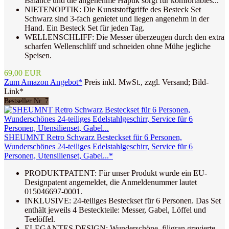
Balance und die angenehme Haptik sorgt für komfortables...
NIETENOPTIK: Die Kunststoffgriffe des Besteck Set
Schwarz sind 3-fach genietet und liegen angenehm in der
Hand. Ein Besteck Set für jeden Tag.
WELLENSCHLIFF: Die Messer überzeugen durch den extra
scharfen Wellenschliff und schneiden ohne Mühe jegliche
Speisen.
69,00 EUR
Zum Amazon Angebot*
Preis inkl. MwSt., zzgl. Versand; Bild-
Link*
Bestseller Nr. 7
SHEUMNT Retro Schwarz Besteckset für 6 Personen,
Wunderschönes 24-teiliges Edelstahlgeschirr, Service für 6
Personen, Utensilienset, Gabel...*
PRODUKTPATENT: Für unser Produkt wurde ein EU-
Designpatent angemeldet, die Anmeldenummer lautet
015046697-0001.
INKLUSIVE: 24-teiliges Besteckset für 6 Personen. Das Set
enthält jeweils 4 Besteckteile: Messer, Gabel, Löffel und
Teelöffel.
ELEGANTES DESIGN: Wunderschöne, filigran gravierte