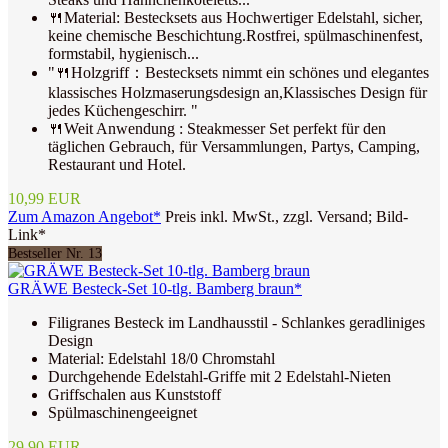
🍴Material: Bestecksets aus Hochwertiger Edelstahl, sicher,
keine chemische Beschichtung.Rostfrei, spülmaschinenfest,
formstabil, hygienisch...
"🍴Holzgriff：Bestecksets nimmt ein schönes und elegantes
klassisches Holzmaserungsdesign an,Klassisches Design für
jedes Küchengeschirr. "
🍴Weit Anwendung : Steakmesser Set perfekt für den
täglichen Gebrauch, für Versammlungen, Partys, Camping,
Restaurant und Hotel.
10,99 EUR
Zum Amazon Angebot*
Preis inkl. MwSt., zzgl. Versand; Bild-
Link*
Bestseller Nr. 13
GRÄWE Besteck-Set 10-tlg. Bamberg braun*
Filigranes Besteck im Landhausstil - Schlankes geradliniges
Design
Material: Edelstahl 18/0 Chromstahl
Durchgehende Edelstahl-Griffe mit 2 Edelstahl-Nieten
Griffschalen aus Kunststoff
Spülmaschinengeeignet
29,90 EUR