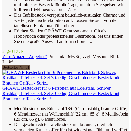
und robustes Besteck für alle Tage, mit dem Sie speisen wie
in Ihrem Lieblingsrestaurant. Alle...
Das Tafelbesteck versprüht bäuerlich-rustikalen Charme und
wertet jede Tischdekoration auf. Lassen Sie sich von der
tadellosen Funktionalität und der...
Erleben Sie den GRÄWE Genussmoment. Ob als
Hobbykoch oder professioneller Gastronom, bei uns finden
Sie eine große Auswahl an formschönen...
21,90 EUR
Zum Amazon Angebot*
Preis inkl. MwSt., zzgl. Versand; Bild-
Link*
Bestseller Nr. 11
GRÄWE Besteckset für 6 Personen aus Edelstahl, Schwer,
Rustikal, Tafelbesteck Set 30-teilig, Geschmiedetes Besteck mit
Braunen Griffen - Serie...*
Menübesteck aus Edelstahl 18/0 (Chromstahl), braune Griffe,
6 Menümesser mit Wellenschliff (22 cm, 65 g), 6 Menügabeln
(20 cm, 65 g), 6 Menülöffel...
Das geschmiedete Tafelbesteck mit braunen, dreifach
vernieteten Kunststoffgriffen ist widerstandsfähig und verfügt