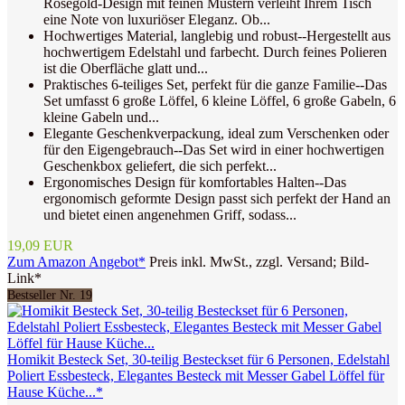
Roségold-Design mit feinen Mustern verleiht Ihrem Tisch
eine Note von luxuriöser Eleganz. Ob...
Hochwertiges Material, langlebig und robust--Hergestellt aus
hochwertigem Edelstahl und farbecht. Durch feines Polieren
ist die Oberfläche glatt und...
Praktisches 6-teiliges Set, perfekt für die ganze Familie--Das
Set umfasst 6 große Löffel, 6 kleine Löffel, 6 große Gabeln, 6
kleine Gabeln und...
Elegante Geschenkverpackung, ideal zum Verschenken oder
für den Eigengebrauch--Das Set wird in einer hochwertigen
Geschenkbox geliefert, die sich perfekt...
Ergonomisches Design für komfortables Halten--Das
ergonomisch geformte Design passt sich perfekt der Hand an
und bietet einen angenehmen Griff, sodass...
19,09 EUR
Zum Amazon Angebot*
Preis inkl. MwSt., zzgl. Versand; Bild-
Link*
Bestseller Nr. 19
Homikit Besteck Set, 30-teilig Besteckset für 6 Personen, Edelstahl
Poliert Essbesteck, Elegantes Besteck mit Messer Gabel Löffel für
Hause Küche...*