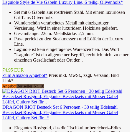
Laguiole Style de Vie Gabeln Luxury Line, 6-teilig, Olivenholz*
Set mit 6 Gabeln aus rostfreiem Stahl. Mit einem luxuriösen
Griff aus Olivenholz.
Wunderschön verarbeitetes Metall mit einzigartiger
Verzierung. Wird in einer luxuriösen Holzkiste geliefert.
Gesamtlänge: 22cm. Metallstärke: 2,5 mm.
Passt perfekt zu den Steakmessern und Löffeln der Luxury
Line.
Laguiole ist kein eingetragenes Warenzeichen. Das Wort
"Laguiole" ist ein allgemeiner Begriff, rechtlich nicht zu einer
einzelnen Gesellschaft oder Ort der...
74,95 EUR
Zum Amazon Angebot*
Preis inkl. MwSt., zzgl. Versand; Bild-
Link*
Angebot
Bestseller Nr. 18
DRAGON RIOT Besteck Set 6 Personen - 30 teilig Edelstahl
Besteckset Roségold, Elegantes Bestecksets mit Messer Gabel
Löffel, Cutlery Set für...*
Elegantes Roségold, das die Tischkultur bereichert--Edles