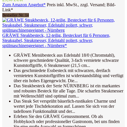
Zum Amazon Angebot*
Preis inkl. MwSt., zzgl. Versand; Bild-
Link*
Bestseller Nr. 14
GRÄWE Steakbesteck, 12-teilig, Besteckset für 6 Personen,
Steakgabel, Steakmesser, Edelstahl poliert, schwer,
spülmaschinengeeignet - Nürnberg*
GRÄWE Menübesteck aus Edelstahl 18/0 (Chromstahl),
schwere geschmiedete Qualität, 3-fach vernietete schwarze
Kunststoffgriffe, 6 Steakmesser (21,5 cm...
Das geschmiedete Essbesteck mit schwarzen, dreifach
vernieteten Kunststoffgriffen ist widerstandsfähig und verfügt
über ein hohes Eigengewicht. Die...
Das Steakbesteck der Serie NÜRNBERG ist ein markantes
und robustes Besteck für alle Tage. Die scharfen Steakmesser
mit Wellenschliff sind optimal zum...
Das Steak Set versprüht bäuerlich-rustikalen Charme und
wertet jede Tischdekoration auf. Lassen Sie sich von der
tadellosen Funktionalität und der...
Erleben Sie den GRÄWE Genussmoment. Ob als
Hobbykoch oder professioneller Gastronom, bei uns finden
Sie eine große Auswahl an formschönen...