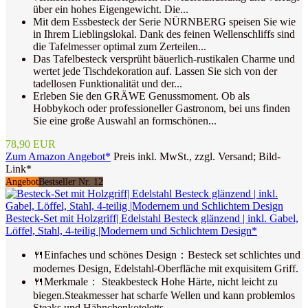
über ein hohes Eigengewicht. Die...
Mit dem Essbesteck der Serie NÜRNBERG speisen Sie wie
in Ihrem Lieblingslokal. Dank des feinen Wellenschliffs sind
die Tafelmesser optimal zum Zerteilen...
Das Tafelbesteck versprüht bäuerlich-rustikalen Charme und
wertet jede Tischdekoration auf. Lassen Sie sich von der
tadellosen Funktionalität und der...
Erleben Sie den GRÄWE Genussmoment. Ob als
Hobbykoch oder professioneller Gastronom, bei uns finden
Sie eine große Auswahl an formschönen...
78,90 EUR
Zum Amazon Angebot*
Preis inkl. MwSt., zzgl. Versand; Bild-
Link*
Angebot
Bestseller Nr. 12
Besteck-Set mit Holzgriff| Edelstahl Besteck glänzend | inkl. Gabel,
Löffel, Stahl, 4-teilig |Modernem und Schlichtem Design*
🍴Einfaches und schönes Design：Besteck set schlichtes und
modernes Design, Edelstahl-Oberfläche mit exquisitem Griff.
🍴Merkmale： Steakbesteck Hohe Härte, nicht leicht zu
biegen.Steakmesser hat scharfe Wellen und kann problemlos
Steaks und Hähnchenkoteletts...