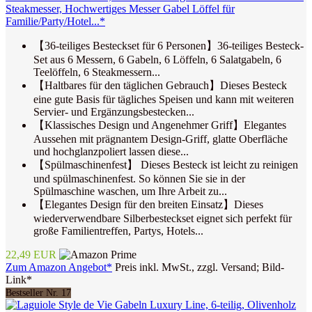
Steakmesser, Hochwertiges Messer Gabel Löffel für
Familie/Party/Hotel...*
【36-teiliges Besteckset für 6 Personen】36-teiliges Besteck-
Set aus 6 Messern, 6 Gabeln, 6 Löffeln, 6 Salatgabeln, 6
Teelöffeln, 6 Steakmessern...
【Haltbares für den täglichen Gebrauch】Dieses Besteck
eine gute Basis für tägliches Speisen und kann mit weiteren
Servier- und Ergänzungsbestecken...
【Klassisches Design und Angenehmer Griff】Elegantes
Aussehen mit prägnantem Design-Griff, glatte Oberfläche
und hochglanzpoliert lassen diese...
【Spülmaschinenfest】 Dieses Besteck ist leicht zu reinigen
und spülmaschinenfest. So können Sie sie in der
Spülmaschine waschen, um Ihre Arbeit zu...
【Elegantes Design für den breiten Einsatz】Dieses
wiederverwendbare Silberbesteckset eignet sich perfekt für
große Familientreffen, Partys, Hotels...
22,49 EUR
Zum Amazon Angebot*
Preis inkl. MwSt., zzgl. Versand; Bild-
Link*
Bestseller Nr. 17