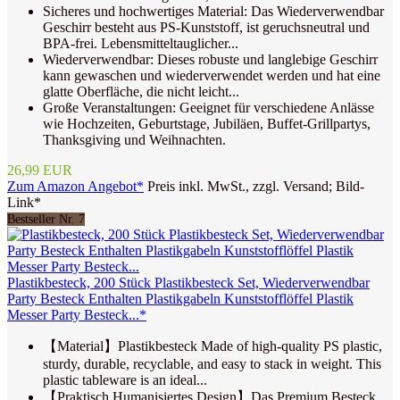
Sicheres und hochwertiges Material: Das Wiederverwendbar
Geschirr besteht aus PS-Kunststoff, ist geruchsneutral und
BPA-frei. Lebensmitteltauglicher...
Wiederverwendbar: Dieses robuste und langlebige Geschirr
kann gewaschen und wiederverwendet werden und hat eine
glatte Oberfläche, die nicht leicht...
Große Veranstaltungen: Geeignet für verschiedene Anlässe
wie Hochzeiten, Geburtstage, Jubiläen, Buffet-Grillpartys,
Thanksgiving und Weihnachten.
26,99 EUR
Zum Amazon Angebot*
Preis inkl. MwSt., zzgl. Versand; Bild-
Link*
Bestseller Nr. 7
Plastikbesteck, 200 Stück Plastikbesteck Set, Wiederverwendbar
Party Besteck Enthalten Plastikgabeln Kunststofflöffel Plastik
Messer Party Besteck...*
【Material】Plastikbesteck Made of high-quality PS plastic,
sturdy, durable, recyclable, and easy to stack in weight. This
plastic tableware is an ideal...
【Praktisch Humanisiertes Design】Das Premium Besteck