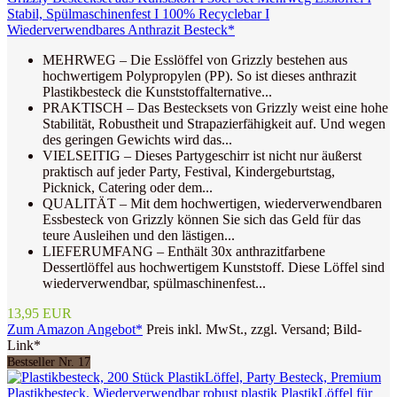
Stabil, Spülmaschinenfest I 100% Recyclebar I
Wiederverwendbares Anthrazit Besteck*
MEHRWEG – Die Esslöffel von Grizzly bestehen aus
hochwertigem Polypropylen (PP). So ist dieses anthrazit
Plastikbesteck die Kunststoffalternative...
PRAKTISCH – Das Bestecksets von Grizzly weist eine hohe
Stabilität, Robustheit und Strapazierfähigkeit auf. Und wegen
des geringen Gewichts wird das...
VIELSEITIG – Dieses Partygeschirr ist nicht nur äußerst
praktisch auf jeder Party, Festival, Kindergeburtstag,
Picknick, Catering oder dem...
QUALITÄT – Mit dem hochwertigen, wiederverwendbaren
Essbesteck von Grizzly können Sie sich das Geld für das
teure Ausleihen und den lästigen...
LIEFERUMFANG – Enthält 30x anthrazitfarbene
Dessertlöffel aus hochwertigem Kunststoff. Diese Löffel sind
wiederverwendbar, spülmaschinenfest...
13,95 EUR
Zum Amazon Angebot*
Preis inkl. MwSt., zzgl. Versand; Bild-
Link*
Bestseller Nr. 17