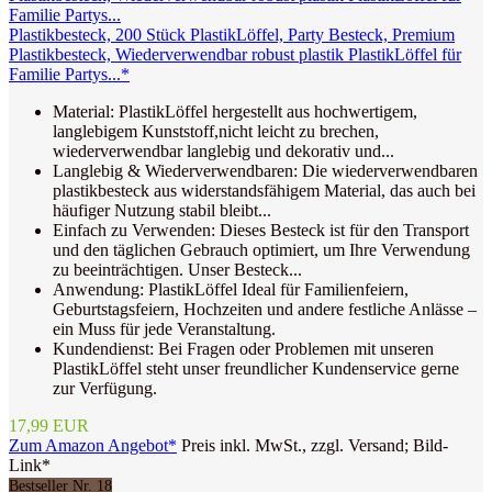
Plastikbesteck, 200 Stück PlastikLöffel, Party Besteck, Premium
Plastikbesteck, Wiederverwendbar robust plastik PlastikLöffel für
Familie Partys...*
Material: PlastikLöffel hergestellt aus hochwertigem,
langlebigem Kunststoff,nicht leicht zu brechen,
wiederverwendbar langlebig und dekorativ und...
Langlebig & Wiederverwendbaren: Die wiederverwendbaren
plastikbesteck aus widerstandsfähigem Material, das auch bei
häufiger Nutzung stabil bleibt...
Einfach zu Verwenden: Dieses Besteck ist für den Transport
und den täglichen Gebrauch optimiert, um Ihre Verwendung
zu beeinträchtigen. Unser Besteck...
Anwendung: PlastikLöffel Ideal für Familienfeiern,
Geburtstagsfeiern, Hochzeiten und andere festliche Anlässe –
ein Muss für jede Veranstaltung.
Kundendienst: Bei Fragen oder Problemen mit unseren
PlastikLöffel steht unser freundlicher Kundenservice gerne
zur Verfügung.
17,99 EUR
Zum Amazon Angebot*
Preis inkl. MwSt., zzgl. Versand; Bild-
Link*
Bestseller Nr. 18