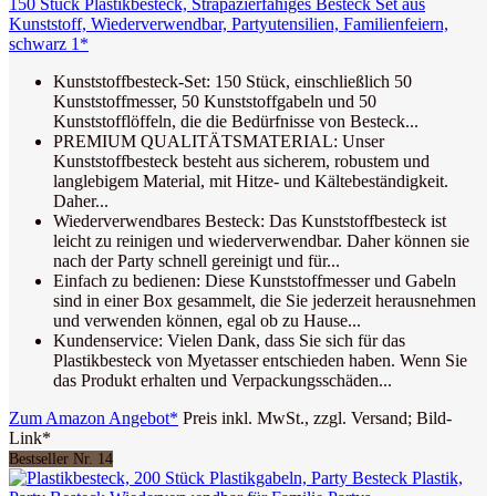
150 Stück Plastikbesteck, Strapazierfähiges Besteck Set aus
Kunststoff, Wiederverwendbar, Partyutensilien, Familienfeiern,
schwarz 1*
Kunststoffbesteck-Set: 150 Stück, einschließlich 50
Kunststoffmesser, 50 Kunststoffgabeln und 50
Kunststofflöffeln, die die Bedürfnisse von Besteck...
PREMIUM QUALITÄTSMATERIAL: Unser
Kunststoffbesteck besteht aus sicherem, robustem und
langlebigem Material, mit Hitze- und Kältebeständigkeit.
Daher...
Wiederverwendbares Besteck: Das Kunststoffbesteck ist
leicht zu reinigen und wiederverwendbar. Daher können sie
nach der Party schnell gereinigt und für...
Einfach zu bedienen: Diese Kunststoffmesser und Gabeln
sind in einer Box gesammelt, die Sie jederzeit herausnehmen
und verwenden können, egal ob zu Hause...
Kundenservice: Vielen Dank, dass Sie sich für das
Plastikbesteck von Myetasser entschieden haben. Wenn Sie
das Produkt erhalten und Verpackungsschäden...
Zum Amazon Angebot*
Preis inkl. MwSt., zzgl. Versand; Bild-
Link*
Bestseller Nr. 14