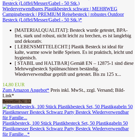
Wiederverwendbares Plastikbesteck schwarz | MEHRWEG
Campingbesteck | PREMIUM Reisebesteck | robustes Outdoor
Besteck (Löffel/Messer/Gabel - 50 Stk.)*
[MATERIALQUALITAT]: Besteck wurde getestet, BPA-
frei, stark und robust, nicht leicht zu brechen, es ist langlebig
und dekorativ.
[ LEBENSMITTELECHT:] Plastik Besteck ist ideal für
kalte, warme sowie heiße Speisen. Es ist praktisch, leicht und
hygienisch.
[ STABIL und HALTBAR] Gemäß EN – 12875-1 sind diese
Mehrwegbesteck Spülmaschinen beständig.
Wiederverwendbar geprüft und getestet. Bis zu 125 x...
14,80 EUR
Zum Amazon Angebot*
Preis inkl. MwSt., zzgl. Versand; Bild-
Link*
Bestseller Nr. 12
Plastikbesteck, 100 Stück Plastikbesteck Set, 50 Plastikgabeln 50
Plastikmesser Besteck Schwarz Party Besteck Wiederverwendbar
für Familie...*