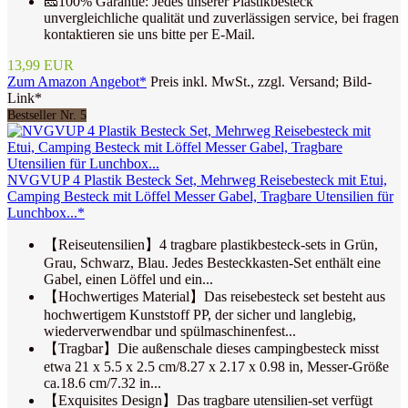
🧀100% Garantie: Jedes unserer Plastikbesteck
unvergleichliche qualität und zuverlässigen service, bei fragen
kontaktieren sie uns bitte per E-Mail.
13,99 EUR
Zum Amazon Angebot*
Preis inkl. MwSt., zzgl. Versand; Bild-
Link*
Bestseller Nr. 5
NVGVUP 4 Plastik Besteck Set, Mehrweg Reisebesteck mit Etui,
Camping Besteck mit Löffel Messer Gabel, Tragbare Utensilien für
Lunchbox...*
【Reiseutensilien】4 tragbare plastikbesteck-sets in Grün,
Grau, Schwarz, Blau. Jedes Besteckkasten-Set enthält eine
Gabel, einen Löffel und ein...
【Hochwertiges Material】Das reisebesteck set besteht aus
hochwertigem Kunststoff PP, der sicher und langlebig,
wiederverwendbar und spülmaschinenfest...
【Tragbar】Die außenschale dieses campingbesteck ​​misst
etwa 21 x 5.5 x 2.5 cm/8.27 x 2.17 x 0.98 in, Messer-Größe
ca.18.6 cm/7.32 in...
【Exquisites Design】Das tragbare utensilien-set verfügt