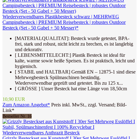
Wiederverwendbares Plastikbesteck schwarz | MEHRWEG
Campingbesteck | PREMIUM Reisebesteck | robustes Outdoor
Besteck (Set - 50 Gabel + 50 Messer)*
[MATERIALQUALITAT]: Besteck wurde getestet, BPA-
frei, stark und robust, nicht leicht zu brechen, es ist langlebig
und dekorativ.
[ LEBENSMITTELECHT:] Plastik Besteck ist ideal für
kalte, warme sowie heiße Speisen. Es ist praktisch, leicht und
hygienisch.
[ STABIL und HALTBAR] Gemäß EN – 12875-1 sind diese
Mehrwegbesteck Spülmaschinen beständig.
Wiederverwendbar geprüft und getestet. Bis zu 125 x...
[ GRÖSSE ] Unser Besteck hat eine Länge von 18,50cm
10,90 EUR
Zum Amazon Angebot*
Preis inkl. MwSt., zzgl. Versand; Bild-
Link*
Bestseller Nr. 16
Grizzly Besteckset aus Kunststoff I 30er Set Mehrweg Esslöffel I