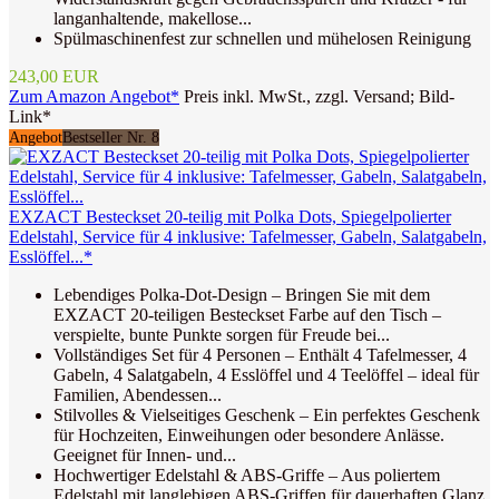
langanhaltende, makellose...
Spülmaschinenfest zur schnellen und mühelosen Reinigung
243,00 EUR
Zum Amazon Angebot*
Preis inkl. MwSt., zzgl. Versand; Bild-
Link*
Angebot
Bestseller Nr. 8
EXZACT Besteckset 20-teilig mit Polka Dots, Spiegelpolierter
Edelstahl, Service für 4 inklusive: Tafelmesser, Gabeln, Salatgabeln,
Esslöffel...*
Lebendiges Polka-Dot-Design – Bringen Sie mit dem
EXZACT 20-teiligen Besteckset Farbe auf den Tisch –
verspielte, bunte Punkte sorgen für Freude bei...
Vollständiges Set für 4 Personen – Enthält 4 Tafelmesser, 4
Gabeln, 4 Salatgabeln, 4 Esslöffel und 4 Teelöffel – ideal für
Familien, Abendessen...
Stilvolles & Vielseitiges Geschenk – Ein perfektes Geschenk
für Hochzeiten, Einweihungen oder besondere Anlässe.
Geeignet für Innen- und...
Hochwertiger Edelstahl & ABS-Griffe – Aus poliertem
Edelstahl mit langlebigen ABS-Griffen für dauerhaften Glanz,