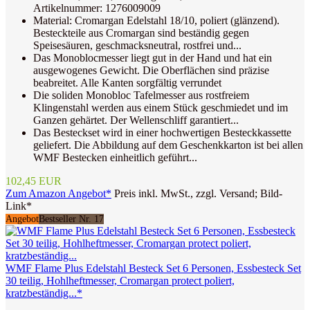
Artikelnummer: 1276009009
Material: Cromargan Edelstahl 18/10, poliert (glänzend).
Besteckteile aus Cromargan sind beständig gegen
Speisesäuren, geschmacksneutral, rostfrei und...
Das Monoblocmesser liegt gut in der Hand und hat ein
ausgewogenes Gewicht. Die Oberflächen sind präzise
beabreitet. Alle Kanten sorgfältig verrundet
Die soliden Monobloc Tafelmesser aus rostfreiem
Klingenstahl werden aus einem Stück geschmiedet und im
Ganzen gehärtet. Der Wellenschliff garantiert...
Das Besteckset wird in einer hochwertigen Besteckkassette
geliefert. Die Abbildung auf dem Geschenkkarton ist bei allen
WMF Bestecken einheitlich geführt...
102,45 EUR
Zum Amazon Angebot*
Preis inkl. MwSt., zzgl. Versand; Bild-
Link*
Angebot
Bestseller Nr. 17
WMF Flame Plus Edelstahl Besteck Set 6 Personen, Essbesteck Set
30 teilig, Hohlheftmesser, Cromargan protect poliert,
kratzbeständig...*