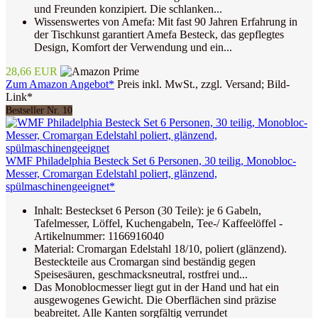
und Freunden konzipiert. Die schlanken...
Wissenswertes von Amefa: Mit fast 90 Jahren Erfahrung in
der Tischkunst garantiert Amefa Besteck, das gepflegtes
Design, Komfort der Verwendung und ein...
28,66 EUR
Zum Amazon Angebot*
Preis inkl. MwSt., zzgl. Versand; Bild-
Link*
Bestseller Nr. 10
WMF Philadelphia Besteck Set 6 Personen, 30 teilig, Monobloc-
Messer, Cromargan Edelstahl poliert, glänzend,
spülmaschinengeeignet*
Inhalt: Besteckset 6 Person (30 Teile): je 6 Gabeln,
Tafelmesser, Löffel, Kuchengabeln, Tee-/ Kaffeelöffel -
Artikelnummer: 1166916040
Material: Cromargan Edelstahl 18/10, poliert (glänzend).
Besteckteile aus Cromargan sind beständig gegen
Speisesäuren, geschmacksneutral, rostfrei und...
Das Monoblocmesser liegt gut in der Hand und hat ein
ausgewogenes Gewicht. Die Oberflächen sind präzise
beabreitet. Alle Kanten sorgfältig verrundet