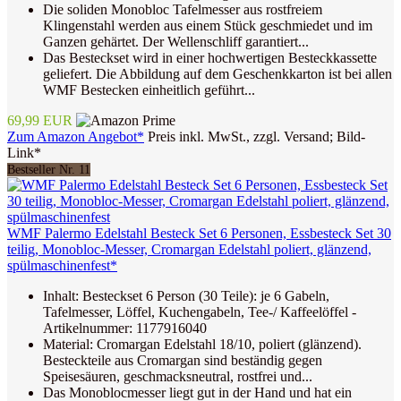
Die soliden Monobloc Tafelmesser aus rostfreiem
Klingenstahl werden aus einem Stück geschmiedet und im
Ganzen gehärtet. Der Wellenschliff garantiert...
Das Besteckset wird in einer hochwertigen Besteckkassette
geliefert. Die Abbildung auf dem Geschenkkarton ist bei allen
WMF Bestecken einheitlich geführt...
69,99 EUR
Zum Amazon Angebot*
Preis inkl. MwSt., zzgl. Versand; Bild-
Link*
Bestseller Nr. 11
WMF Palermo Edelstahl Besteck Set 6 Personen, Essbesteck Set 30
teilig, Monobloc-Messer, Cromargan Edelstahl poliert, glänzend,
spülmaschinenfest*
Inhalt: Besteckset 6 Person (30 Teile): je 6 Gabeln,
Tafelmesser, Löffel, Kuchengabeln, Tee-/ Kaffeelöffel -
Artikelnummer: 1177916040
Material: Cromargan Edelstahl 18/10, poliert (glänzend).
Besteckteile aus Cromargan sind beständig gegen
Speisesäuren, geschmacksneutral, rostfrei und...
Das Monoblocmesser liegt gut in der Hand und hat ein