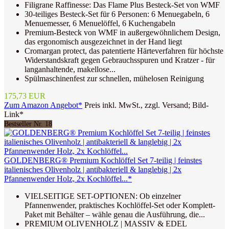
Filigrane Raffinesse: Das Flame Plus Besteck-Set von WMF
30-teiliges Besteck-Set für 6 Personen: 6 Menuegabeln, 6
Menuemesser, 6 Menuelöffel, 6 Kuchengabeln
Premium-Besteck von WMF in außergewöhnlichem Design,
das ergonomisch ausgezeichnet in der Hand liegt
Cromargan protect, das patentierte Härteverfahren für höchste
Widerstandskraft gegen Gebrauchsspuren und Kratzer - für
langanhaltende, makellose...
Spülmaschinenfest zur schnellen, mühelosen Reinigung
175,73 EUR
Zum Amazon Angebot*
Preis inkl. MwSt., zzgl. Versand; Bild-
Link*
Bestseller Nr. 18
GOLDENBERG® Premium Kochlöffel Set 7-teilig | feinstes
italienisches Olivenholz | antibakteriell & langlebig | 2x
Pfannenwender Holz, 2x Kochlöffel...*
VIELSEITIGE SET-OPTIONEN: Ob einzelner
Pfannenwender, praktisches Kochlöffel-Set oder Komplett-
Paket mit Behälter – wähle genau die Ausführung, die...
PREMIUM OLIVENHOLZ | MASSIV & EDEL