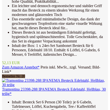
hohe Qualität, Praktikabilität...
Ein leichter und dennoch ergonomischer und stabiler Griff
macht das Besteck zu einem idealen Werkzeug für einen
modernen und glänzenden Tisch
Das essentielle und minimalistische Design, das dank der
geschwungenen Tropfenform eine starke visuelle Wirkung
hat, macht dieses Besteck ideal für...
Dieses Besteck ist aus beständigem Edelstahl gefertigt,
hygienisch und spülmaschinenfest. Tolle Geschenkidee, da
das Set in eleganter Verpackung ankommt
Inhalt der Box: 1 x 24er-Set Sambonet Besteck für 6
Personen, Edelstahl 18/10. Enthält: 6 Löffel, 6 Gabeln, 6
Messer, 6 Teelöffel, italienisches Design...
52,13 EUR
Zum Amazon Angebot*
Preis inkl. MwSt., zzgl. Versand; Bild-
Link*
Bestseller Nr. 20
Tramontina 23398-288 IPANEMA Besteck Edelstahl, Hellblau, 30
teilig*
Inhalt: Besteck Set 6 Person (30 Teile): je 6 Gabeln,
Tafelmesser, Löffel, Kuchengabeln, Tee-/ Kaffeelöffel