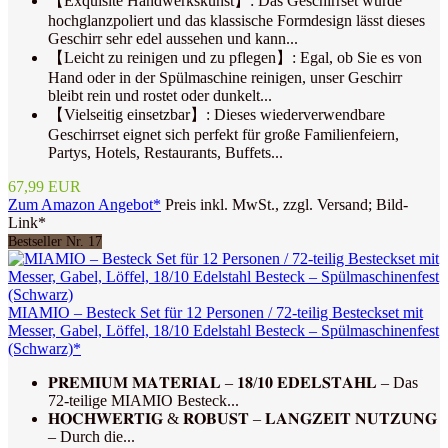
【Exquisite Handwerkskunst】: Das Geschirrset wurde
hochglanzpoliert und das klassische Formdesign lässt dieses
Geschirr sehr edel aussehen und kann...
【Leicht zu reinigen und zu pflegen】: Egal, ob Sie es von
Hand oder in der Spülmaschine reinigen, unser Geschirr
bleibt rein und rostet oder dunkelt...
【Vielseitig einsetzbar】: Dieses wiederverwendbare
Geschirrset eignet sich perfekt für große Familienfeiern,
Partys, Hotels, Restaurants, Buffets...
67,99 EUR
Zum Amazon Angebot*
Preis inkl. MwSt., zzgl. Versand; Bild-
Link*
Bestseller Nr. 17
MIAMIO – Besteck Set für 12 Personen / 72-teilig Besteckset mit
Messer, Gabel, Löffel, 18/10 Edelstahl Besteck – Spülmaschinenfest
(Schwarz)*
𝐏𝐑𝐄𝐌𝐈𝐔𝐌 𝐌𝐀𝐓𝐄𝐑𝐈𝐀𝐋 – 𝟏𝟖/𝟏𝟎 𝐄𝐃𝐄𝐋𝐒𝐓𝐀𝐇𝐋 – Das
72-teilige MIAMIO Besteck...
𝐇𝐎𝐂𝐇𝐖𝐄𝐑𝐓𝐈𝐆 & 𝐑𝐎𝐁𝐔𝐒𝐓 – 𝐋𝐀𝐍𝐆𝐙𝐄𝐈𝐓 𝐍𝐔𝐓𝐙𝐔𝐍𝐆
– Durch die...