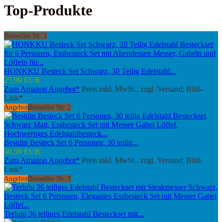
Top-Produkte
Bestseller Nr. 1
HONKKU Besteck Set Schwarz, 30 Teilig Edelstahl...
25,99 EUR
Zum Amazon Angebot*
Preis inkl. MwSt., zzgl. Versand; Bild-
Link*
Angebot
Bestseller Nr. 2
Bestdin Besteck Set 6 Personen, 30 teilig...
30,59 EUR
Zum Amazon Angebot*
Preis inkl. MwSt., zzgl. Versand; Bild-
Link*
Angebot
Bestseller Nr. 3
Terlulu 36 teiliges Edelstahl Besteckset mit...