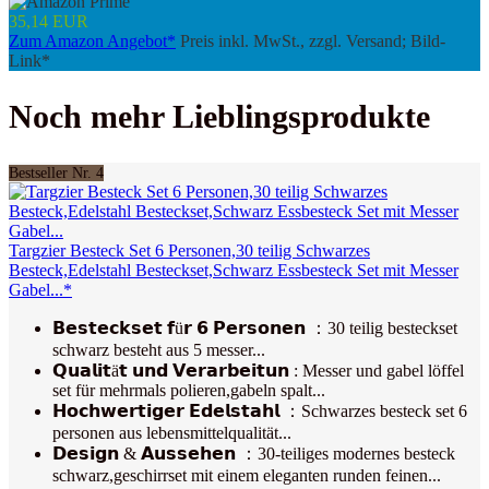
35,14 EUR
Zum Amazon Angebot*
Preis inkl. MwSt., zzgl. Versand; Bild-
Link*
Noch mehr Lieblingsprodukte
Bestseller Nr. 4
Targzier Besteck Set 6 Personen,30 teilig Schwarzes
Besteck,Edelstahl Besteckset,Schwarz Essbesteck Set mit Messer
Gabel...*
𝗕𝗲𝘀𝘁𝗲𝗰𝗸𝘀𝗲𝘁 𝗳ü𝗿 𝟲 𝗣𝗲𝗿𝘀𝗼𝗻𝗲𝗻 ：30 teilig besteckset
schwarz besteht aus 5 messer...
𝗤𝘂𝗮𝗹𝗶𝘁ä𝘁 𝘂𝗻𝗱 𝗩𝗲𝗿𝗮𝗿𝗯𝗲𝗶𝘁𝘂𝗻 : Messer und gabel löffel
set für mehrmals polieren,gabeln spalt...
𝗛𝗼𝗰𝗵𝘄𝗲𝗿𝘁𝗶𝗴𝗲𝗿 𝗘𝗱𝗲𝗹𝘀𝘁𝗮𝗵𝗹 ：Schwarzes besteck set 6
personen aus lebensmittelqualität...
𝗗𝗲𝘀𝗶𝗴𝗻 & 𝗔𝘂𝘀𝘀𝗲𝗵𝗲𝗻 ：30-teiliges modernes besteck
schwarz,geschirrset mit einem eleganten runden feinen...