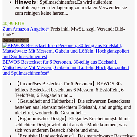
𝗛𝗶𝗻𝘄𝗲𝗶𝘀 : Spülmaschinenfest.Es wird außerdem
empfohlen,es vor der lagerung zu trocknen.Verwenden sie
zum reinigen keine harten...
40,99 EUR
Zum Amazon Angebot*
Preis inkl. MwSt., zzgl. Versand; Bild-
Link*
Bestseller Nr. 5
BEWOS Besteckset für 6 Personen, 30-teilig aus Edelstahl,
Mattschwarz Mit Messern, Gabeln und Löffeln, Hochglanzpoliert
und Spülmaschinenfest*
【Luxuriöses Besteckset für 6 Personen】BEWOS 30-
teiliges Besteckset besteht aus 6 Messern, 6 Esslöffeln, 6
Teelöffeln, 6 Essgabeln und...
【Gesundheit und Haltbarkeit】Die schwarzen Bestecksets
bestehen aus lebensmittelechtem Edelstahl, sind ungiftig und
nickelfrei, wodurch die Gesundheit...
【Ergonomisches Design】Elegantes Erscheinungsbild mit
schlichtem Design wird nicht aus der Mode kommen, was
sich von anderem Besteck abhebt und eine...
【Exquisite Handwerkskunst】 Das mattschwarze Besteckset