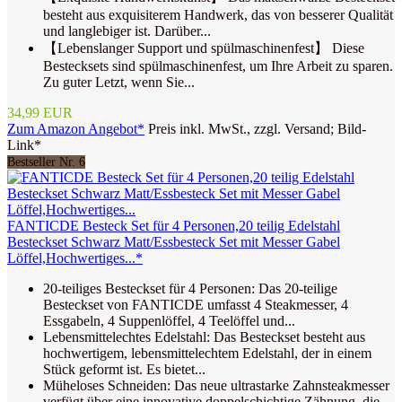
besteht aus exquisiterem Handwerk, das von besserer Qualität
und langlebiger ist. Darüber...
【Lebenslanger Support und spülmaschinenfest】 Diese
Bestecksets sind spülmaschinenfest, um Ihre Arbeit zu sparen.
Zu guter Letzt, wenn Sie...
34,99 EUR
Zum Amazon Angebot*
Preis inkl. MwSt., zzgl. Versand; Bild-
Link*
Bestseller Nr. 6
FANTICDE Besteck Set für 4 Personen,20 teilig Edelstahl
Besteckset Schwarz Matt/Essbesteck Set mit Messer Gabel
Löffel,Hochwertiges...*
20-teiliges Besteckset für 4 Personen: Das 20-teilige
Besteckset von FANTICDE umfasst 4 Steakmesser, 4
Essgabeln, 4 Suppenlöffel, 4 Teelöffel und...
Lebensmittelechtes Edelstahl: Das Besteckset besteht aus
hochwertigem, lebensmittelechtem Edelstahl, der in einem
Stück geformt ist. Es bietet...
Müheloses Schneiden: Das neue ultrastarke Zahnsteakmesser
verfügt über eine innovative doppelschichtige Zähnung, die