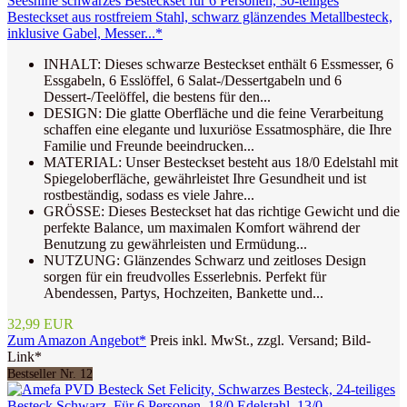
Seeshine schwarzes Besteckset für 6 Personen, 30-teiliges
Besteckset aus rostfreiem Stahl, schwarz glänzendes Metallbesteck,
inklusive Gabel, Messer...*
INHALT: Dieses schwarze Besteckset enthält 6 Essmesser, 6
Essgabeln, 6 Esslöffel, 6 Salat-/Dessertgabeln und 6
Dessert-/Teelöffel, die bestens für den...
DESIGN: Die glatte Oberfläche und die feine Verarbeitung
schaffen eine elegante und luxuriöse Essatmosphäre, die Ihre
Familie und Freunde beeindrucken...
MATERIAL: Unser Besteckset besteht aus 18/0 Edelstahl mit
Spiegeloberfläche, gewährleistet Ihre Gesundheit und ist
rostbeständig, sodass es viele Jahre...
GRÖSSE: Dieses Besteckset hat das richtige Gewicht und die
perfekte Balance, um maximalen Komfort während der
Benutzung zu gewährleisten und Ermüdung...
NUTZUNG: Glänzendes Schwarz und zeitloses Design
sorgen für ein freudvolles Esserlebnis. Perfekt für
Abendessen, Partys, Hochzeiten, Bankette und...
32,99 EUR
Zum Amazon Angebot*
Preis inkl. MwSt., zzgl. Versand; Bild-
Link*
Bestseller Nr. 12