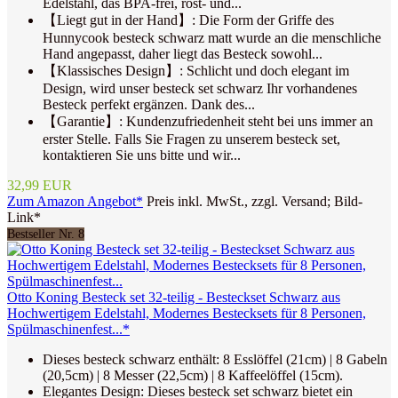
Edelstahl, das BPA-frei, rost- und...
【Liegt gut in der Hand】: Die Form der Griffe des
Hunnycook besteck schwarz matt wurde an die menschliche
Hand angepasst, daher liegt das Besteck sowohl...
【Klassisches Design】: Schlicht und doch elegant im
Design, wird unser besteck set schwarz Ihr vorhandenes
Besteck perfekt ergänzen. Dank des...
【Garantie】: Kundenzufriedenheit steht bei uns immer an
erster Stelle. Falls Sie Fragen zu unserem besteck set,
kontaktieren Sie uns bitte und wir...
32,99 EUR
Zum Amazon Angebot*
Preis inkl. MwSt., zzgl. Versand; Bild-
Link*
Bestseller Nr. 8
Otto Koning Besteck set 32-teilig - Besteckset Schwarz aus
Hochwertigem Edelstahl, Modernes Bestecksets für 8 Personen,
Spülmaschinenfest...*
Dieses besteck schwarz enthält: 8 Esslöffel (21cm) | 8 Gabeln
(20,5cm) | 8 Messer (22,5cm) | 8 Kaffeelöffel (15cm).
Elegantes Design: Dieses besteck set schwarz bietet ein