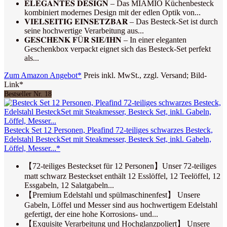
𝐄𝐋𝐄𝐆𝐀𝐍𝐓𝐄𝐒 𝐃𝐄𝐒𝐈𝐆𝐍 – Das MIAMIO Küchenbesteck
kombiniert modernes Design mit der edlen Optik von...
𝐕𝐈𝐄𝐋𝐒𝐄𝐈𝐓𝐈𝐆 𝐄𝐈𝐍𝐒𝐄𝐓𝐙𝐁𝐀𝐑 – Das Besteck-Set ist durch
seine hochwertige Verarbeitung aus...
𝐆𝐄𝐒𝐂𝐇𝐄𝐍𝐊 𝐅Ü𝐑 𝐒𝐈𝐄/𝐈𝐇𝐍 – In einer eleganten
Geschenkbox verpackt eignet sich das Besteck-Set perfekt
als...
Zum Amazon Angebot*
Preis inkl. MwSt., zzgl. Versand; Bild-
Link*
Bestseller Nr. 18
Besteck Set 12 Personen, Pleafind 72-teiliges schwarzes Besteck,
Edelstahl BesteckSet mit Steakmesser, Besteck Set, inkl. Gabeln,
Löffel, Messer...*
【72-teiliges Besteckset für 12 Personen】Unser 72-teiliges
matt schwarz Besteckset enthält 12 Esslöffel, 12 Teelöffel, 12
Essgabeln, 12 Salatgabeln...
【Premium Edelstahl und spülmaschinenfest】 Unsere
Gabeln, Löffel und Messer sind aus hochwertigem Edelstahl
gefertigt, der eine hohe Korrosions- und...
【Exquisite Verarbeitung und Hochglanzpoliert】 Unsere