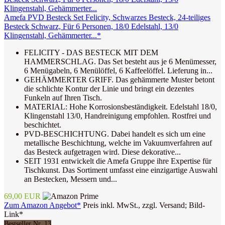
Amefa PVD Besteck Set Felicity, Schwarzes Besteck, 24-teiliges
Besteck Schwarz, Für 6 Personen, 18/0 Edelstahl, 13/0
Klingenstahl, Gehämmerter...*
FELICITY - DAS BESTECK MIT DEM
HAMMERSCHLAG. Das Set besteht aus je 6 Menümesser,
6 Menügabeln, 6 Menülöffel, 6 Kaffeelöffel. Lieferung in...
GEHÄMMERTER GRIFF. Das gehämmerte Muster betont
die schlichte Kontur der Linie und bringt ein dezentes
Funkeln auf Ihren Tisch.
MATERIAL: Hohe Korrosionsbeständigkeit. Edelstahl 18/0,
Klingenstahl 13/0, Handreinigung empfohlen. Rostfrei und
beschichtet.
PVD-BESCHICHTUNG. Dabei handelt es sich um eine
metallische Beschichtung, welche im Vakuumverfahren auf
das Besteck aufgetragen wird. Diese dekorative...
SEIT 1931 entwickelt die Amefa Gruppe ihre Expertise für
Tischkunst. Das Sortiment umfasst eine einzigartige Auswahl
an Bestecken, Messern und...
69,00 EUR
Zum Amazon Angebot*
Preis inkl. MwSt., zzgl. Versand; Bild-
Link*
Bestseller Nr. 13