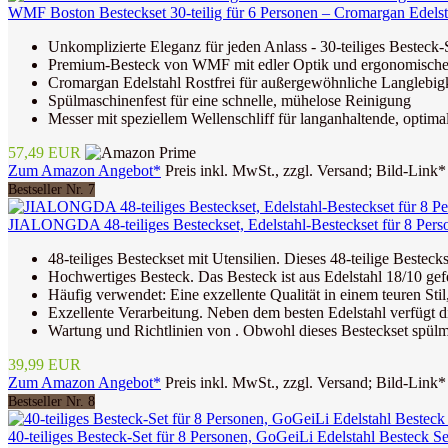
WMF Boston Besteckset 30-teilig für 6 Personen – Cromargan Edelstah
Unkomplizierte Eleganz für jeden Anlass - 30-teiliges Besteck-
Premium-Besteck von WMF mit edler Optik und ergonomischer H
Cromargan Edelstahl Rostfrei für außergewöhnliche Langlebigk
Spülmaschinenfest für eine schnelle, mühelose Reinigung
Messer mit speziellem Wellenschliff für langanhaltende, optima
57,49 EUR
Zum Amazon Angebot*
Preis inkl. MwSt., zzgl. Versand; Bild-Link*
Bestseller Nr. 7
JIALONGDA 48-teiliges Besteckset, Edelstahl-Besteckset für 8 Person
48-teiliges Besteckset mit Utensilien. Dieses 48-teilige Besteck
Hochwertiges Besteck. Das Besteck ist aus Edelstahl 18/10 gefe
Häufig verwendet: Eine exzellente Qualität in einem teuren Stil
Exzellente Verarbeitung. Neben dem besten Edelstahl verfügt die
Wartung und Richtlinien von . Obwohl dieses Besteckset spülma
39,99 EUR
Zum Amazon Angebot*
Preis inkl. MwSt., zzgl. Versand; Bild-Link*
Bestseller Nr. 8
40-teiliges Besteck-Set für 8 Personen, GoGeiLi Edelstahl Besteck Se