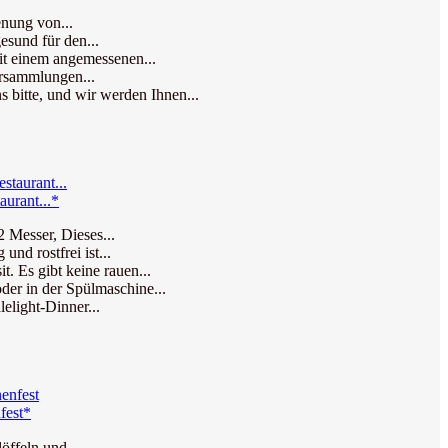
enung von...
esund für den...
it einem angemessenen...
Versammlungen...
 bitte, und wir werden Ihnen...
aurant...*
2 Messer, Dieses...
nd rostfrei ist...
 Es gibt keine rauen...
der in der Spülmaschine...
elight-Dinner...
fest*
ffeln und...