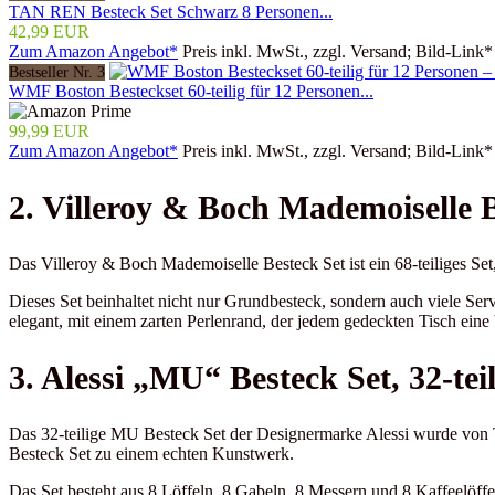
TAN REN Besteck Set Schwarz 8 Personen...
42,99 EUR
Zum Amazon Angebot*
Preis inkl. MwSt., zzgl. Versand; Bild-Link*
Bestseller Nr. 3
WMF Boston Besteckset 60-teilig für 12 Personen...
99,99 EUR
Zum Amazon Angebot*
Preis inkl. MwSt., zzgl. Versand; Bild-Link*
2. Villeroy & Boch Mademoiselle Be
Das Villeroy & Boch Mademoiselle Besteck Set ist ein 68-teiliges Set,
Dieses Set beinhaltet nicht nur Grundbesteck, sondern auch viele Serv
elegant, mit einem zarten Perlenrand, der jedem gedeckten Tisch eine 
3. Alessi „MU“ Besteck Set, 32-teil
Das 32-teilige MU Besteck Set der Designermarke Alessi wurde von 
Besteck Set zu einem echten Kunstwerk.
Das Set besteht aus 8 Löffeln, 8 Gabeln, 8 Messern und 8 Kaffeelöffel