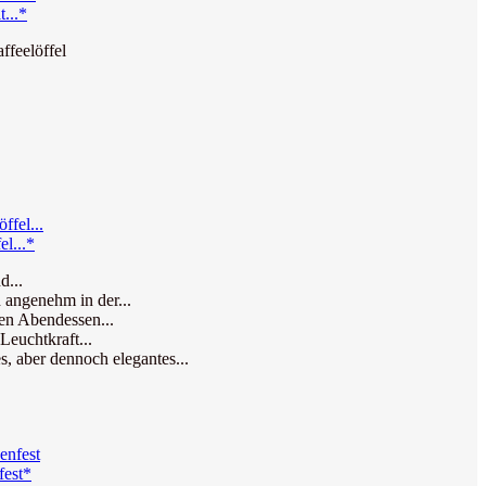
...*
ffeelöffel
l...*
d...
 angenehm in der...
hen Abendessen...
Leuchtkraft...
, aber dennoch elegantes...
fest*