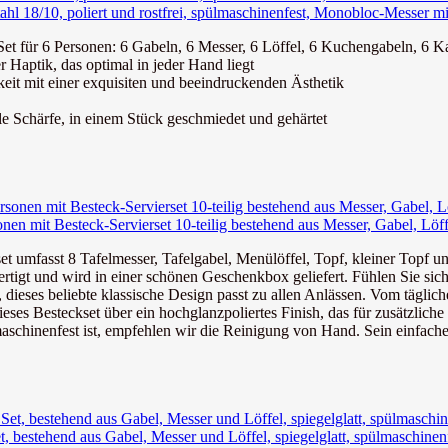
l 18/10, poliert und rostfrei, spülmaschinenfest, Monobloc-Messer mit
Set für 6 Personen: 6 Gabeln, 6 Messer, 6 Löffel, 6 Kuchengabeln, 6 Ka
aptik, das optimal in jeder Hand liegt
eit mit einer exquisiten und beeindruckenden Ästhetik
le Schärfe, in einem Stück geschmiedet und gehärtet
en mit Besteck-Servierset 10-teilig bestehend aus Messer, Gabel, Löffe
set umfasst 8 Tafelmesser, Tafelgabel, Menülöffel, Topf, kleiner Topf un
rtigt und wird in einer schönen Geschenkbox geliefert. Fühlen Sie sich
, dieses beliebte klassische Design passt zu allen Anlässen. Vom täglic
ses Besteckset über ein hochglanzpoliertes Finish, das für zusätzliche 
schinenfest ist, empfehlen wir die Reinigung von Hand. Sein einfaches
t, bestehend aus Gabel, Messer und Löffel, spiegelglatt, spülmaschinen