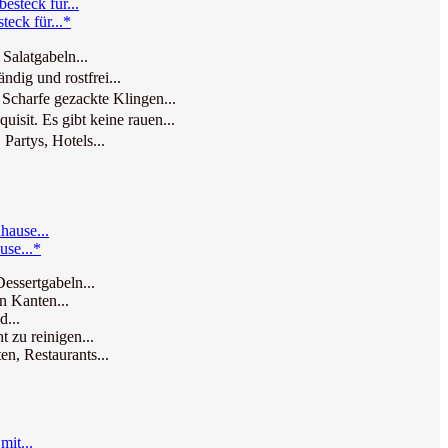
teck für...*
Salatgabeln...
dig und rostfrei...
Scharfe gezackte Klingen...
sit. Es gibt keine rauen...
Partys, Hotels...
use...*
Dessertgabeln...
en Kanten...
d...
 zu reinigen...
n, Restaurants...