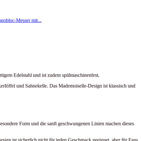
ertigem Edelstahl und ist zudem spülmaschinenfest.
ckerlöffel und Sahnekelle. Das Mademoiselle-Design ist klassisch und
 besondere Form und die sanft geschwungenen Linien machen dieses
esign ist sicherlich nicht für jeden Geschmack geeignet, aber für Fans