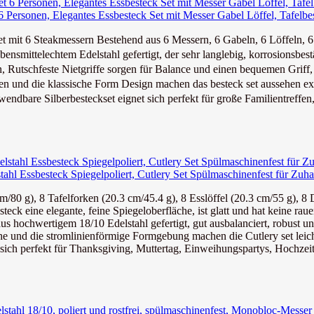
 6 Personen, Elegantes Essbesteck Set mit Messer Gabel Löffel, Tafelbes
t mit 6 Steakmessern Bestehend aus 6 Messern, 6 Gabeln, 6 Löffeln, 6 
mittelechtem Edelstahl gefertigt, der sehr langlebig, korrosionsbestän
tschfeste Nietgriffe sorgen für Balance und einen bequemen Griff, 
d die klassische Form Design machen das besteck set aussehen exqui
bare Silberbesteckset eignet sich perfekt für große Familientreffen, 
ahl Essbesteck Spiegelpoliert, Cutlery Set Spülmaschinenfest für Zuha
cm/80 g), 8 Tafelforken (20.3 cm/45.4 g), 8 Esslöffel (20.3 cm/55 g), 8 
eck eine elegante, feine Spiegeloberfläche, ist glatt und hat keine rau
s hochwertigem 18/10 Edelstahl gefertigt, gut ausbalanciert, robust un
che und die stromlinienförmige Formgebung machen die Cutlery set leicht
sich perfekt für Thanksgiving, Muttertag, Einweihungspartys, Hochzeite