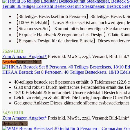
Terlulu 36 teiliges Edelstahl Besteckset mit Steakmesser, Besteck Set
【36-teiliges Besteckset für 6 Personen】36-teiliges Besteck-Se
【100% Edelstahl】 Unser Besteckset ist aus hochwertigem, lebens
【Steakmesser-Set】 Kommt mit 6 hochwertigen Steakmessern, Ru
【Exquisite Handwerk & ergonomisches Design】Glatte Kanten un
【Elegantes Design für den breiten Einsatz】Dieses wiederverwend
26,99 EUR
Zum Amazon Angebot*
Preis inkl. MwSt., zzgl. Versand; Bild-Link*
Angebot
Bestseller Nr. 5
HIKAA Besteck Set 8 Personen, 40 Teiliges Bestecksets, 18/10 Edelst
40-teiliges besteck set 8 personen enthält: 8 Tafelmesser (22.6 
Glatt und robust: Durch mehrfaches Feinschleifen erhält das Best
18/10 Edelstahl & komfortabel: Unsere edelstahl Besteck sind au
Leicht zu reinigen & abfallfrei: Die hochglanzpolierte Oberflä
Geeignete Anlässe: Dieses glänzende silberne essbesteckeignet 
54,99 EUR
Zum Amazon Angebot*
Preis inkl. MwSt., zzgl. Versand; Bild-Link*
Bestseller Nr. 6