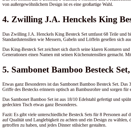
von außergewöhnlichem Design ist es eine großartige Wahl.
4. Zwilling J.A. Henckels King Best
Das Zwilling J.A. Henckels King Besteck Set umfasst 68 Teile und bie
Standardutensilien wie Messern, Gabeln und Löffeln gesellen sich au
Das King-Besteck Set zeichnet sich durch seine klaren Konturen und s
Generationen einen Namen mit seinen Küchenutensilien gemacht. Mit di
5. Sambonet Bamboo Besteck Set, 
Etwas ganz Besonderes ist das Sambonet Bamboo Besteck Set. Das 36
Griffe des Bestecks erinnern optisch an Bambusrohre und sorgen für 
Das Sambonet Bamboo Set ist aus 18/10 Edelstahl gefertigt und spül
gedeckten Tisch etwas ganz Besonderes.
Fazit: Es gibt viele unterschiedliche Besteck Sets für 8 Personen auf 
auf Qualität und Langlebigkeit zu achten und ein Design zu wählen, da
getroffen zu haben, und jedes Dinner stilsicher gestalten.