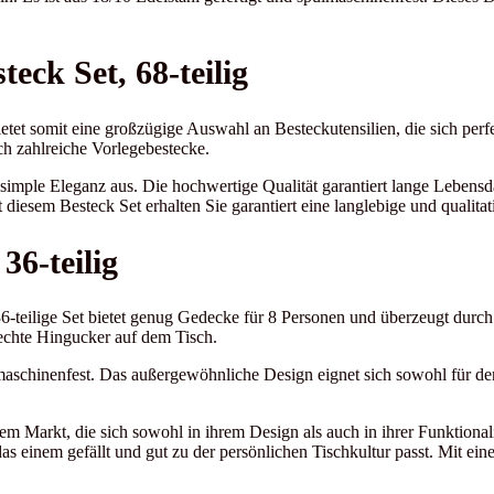
eck Set, 68-teilig
tet somit eine großzügige Auswahl an Besteckutensilien, die sich perf
ch zahlreiche Vorlegebestecke.
imple Eleganz aus. Die hochwertige Qualität garantiert lange Lebensdau
esem Besteck Set erhalten Sie garantiert eine langlebige und qualitati
36-teilig
-teilige Set bietet genug Gedecke für 8 Personen und überzeugt durc
echte Hingucker auf dem Tisch.
maschinenfest. Das außergewöhnliche Design eignet sich sowohl für de
dem Markt, die sich sowohl in ihrem Design als auch in ihrer Funktionali
s einem gefällt und gut zu der persönlichen Tischkultur passt. Mit ein