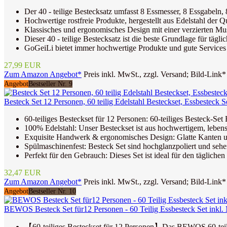
Der 40 - teilige Bestecksatz umfasst 8 Essmesser, 8 Essgabeln, 
Hochwertige rostfreie Produkte, hergestellt aus Edelstahl der Qu
Klassisches und ergonomisches Design mit einer verzierten Mu
Dieser 40 - teilige Bestecksatz ist die beste Grundlage für täg
GoGeiLi bietet immer hochwertige Produkte und gute Services 
27,99 EUR
Zum Amazon Angebot*
Preis inkl. MwSt., zzgl. Versand; Bild-Link*
Angebot
Bestseller Nr. 9
Besteck Set 12 Personen, 60 teilig Edelstahl Besteckset, Essbesteck S
60-teiliges Besteckset für 12 Personen: 60-teiliges Besteck-Set
100% Edelstahl: Unser Besteckset ist aus hochwertigem, lebensmit
Exquisite Handwerk & ergonomisches Design: Glatte Kanten und
Spülmaschinenfest: Besteck Set sind hochglanzpoliert und sehe
Perfekt für den Gebrauch: Dieses Set ist ideal für den täglich
32,47 EUR
Zum Amazon Angebot*
Preis inkl. MwSt., zzgl. Versand; Bild-Link*
Angebot
Bestseller Nr. 10
BEWOS Besteck Set für12 Personen - 60 Teilig Essbesteck Set inkl. M
【60-teiliges Besteckset für 12 Personen】Das BEWOS 60-teilige