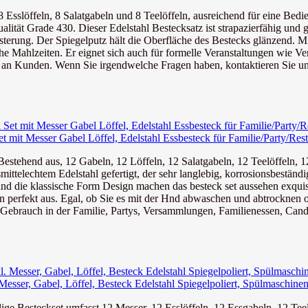
8 Esslöffeln, 8 Salatgabeln und 8 Teelöffeln, ausreichend für eine Bedi
alität Grade 430. Dieser Edelstahl Bestecksatz ist strapazierfähig und g
sterung. Der Spiegelputz hält die Oberfläche des Bestecks glänzend. M
liche Mahlzeiten. Er eignet sich auch für formelle Veranstaltungen wie 
an Kunden. Wenn Sie irgendwelche Fragen haben, kontaktieren Sie uns
et mit Messer Gabel Löffel, Edelstahl Essbesteck für Familie/Party/Rest
 Bestehend aus, 12 Gabeln, 12 Löffeln, 12 Salatgabeln, 12 Teelöffeln, 1
telechtem Edelstahl gefertigt, der sehr langlebig, korrosionsbeständig u
 die klassische Form Design machen das besteck set aussehen exquisit.
n perfekt aus. Egal, ob Sie es mit der Hnd abwaschen und abtrocknen o
en Gebrauch in der Familie, Partys, Versammlungen, Familienessen, Candl
esser, Gabel, Löffel, Besteck Edelstahl Spiegelpoliert, Spülmaschinen
 Besteckset umfasst 12 Messer, 12 Esslöffeln, 12 Essgabeln, 12 Teelö