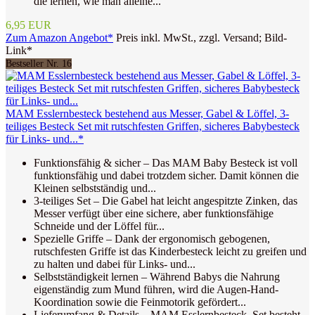
die lernen, wie man alleine...
6,95 EUR
Zum Amazon Angebot*
Preis inkl. MwSt., zzgl. Versand; Bild-
Link*
Bestseller Nr. 16
MAM Esslernbesteck bestehend aus Messer, Gabel & Löffel, 3-
teiliges Besteck Set mit rutschfesten Griffen, sicheres Babybesteck
für Links- und...*
Funktionsfähig & sicher – Das MAM Baby Besteck ist voll
funktionsfähig und dabei trotzdem sicher. Damit können die
Kleinen selbst­stän­dig und...
3-teiliges Set – Die Gabel hat leicht angespitzte Zinken, das
Messer verfügt über eine sichere, aber funktionsfähige
Schneide und der Löffel für...
Spezielle Griffe – Dank der ergonomisch gebogenen,
rutschfesten Griffe ist das Kinderbesteck leicht zu greifen und
zu halten und dabei für Links- und...
Selbstständigkeit lernen – Während Babys die Nahrung
eigenständig zum Mund führen, wird die Augen-Hand-
Koordination sowie die Feinmotorik gefördert...
Lieferumfang & Details – MAM Esslernbesteck, Set besteht