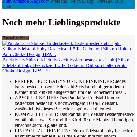
Zum Amazon Angebot*
Preis inkl. MwSt., zzgl. Versand; Bild-
Link*
Noch mehr Lieblingsprodukte
Bestseller Nr. 4
PandaEar 6 Stücke Kinderbesteck Esslernbesteck ab 1 jahr| Silikon
Edelstahl Baby Besteckset Löffel Gabel mit Silikon Halten Anti-
Choke Design, BPA...*
PERFEKT FÜR BABYS UND KLEINKINDER: Jedes
baby besteck unseres Edelstahl-Sets ist mit abgerundeten
Kanten und Zinken ausgestattet, um die Sicherheit Ihres...
ABSOLUT SICHER: Das PandaEar Edelstahl kinder
besteckset besteht aus hochwertigem 100% Edelstahl.
Zusätzlich ist dieses Besteckset spülmaschinenfest...
KOMPLETTES SET: Das PandaEar Edelstahl esslernbesteck
enthält alles, was Sie und Ihr Kind für die Mahlzeit benötigen,
einschließlich: 3 glatte und...
EINFACH ZU REINIGEN: Dieses Edelstahl baby besteckset
ist spülmaschinenfest, was die Reinigungszeit enorm