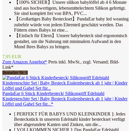
【100% SICHER】Unsere silikon babylöffel ab 4 6 Monate
sind aus hochwertigem, lebensmittelechtem Silikon gefertigt.
Sie sind komplett frei von BPA, PVC...
【Großartiges Baby Besteckset】PandaEar baby led weaning
zubehör würde von jedem Elternteil geschätzt werden. Das
Füttern eines Babys ist eine...
【Einfach für Eltern】Unsere babybesteck sind ergonomisch
gestaltet, um die Nahrung mit minimalem Aufwand in den
Mund Ihres Babys zu bringen.
7,95 EUR
Zum Amazon Angebot*
Preis inkl. MwSt., zzgl. Versand; Bild-
Link*
Bestseller Nr. 8
PandaEar 6 Stück Kinderbesteck| Silikongriff Edelstahl
Kindergeschirr Set | Baby Besteck Esslernbesteck ab 1 jahr | Kinder
Löffel und Gabel Set für...*
[ PERFEKT FÜR BABYS UND KLEINKINDER ]: Jedes
Besteckstück in unserem Edelstahl kinder besteckset verfügt
über abgerundete Kanten und Zinken, um die...
[ VOLLKOMMEN SICHER ]: Das PandaEar Edelstahl