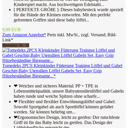
Kinderspiel macht. Aus hochwertigem Edelstahl...
[ PERFEKTE GRÖßE ]: Dieses babybesteck wurde speziell
für die Hände der Kleinen entworfen. Mit den perfekt
geformten Griffen sind diese baby löffel...
9,99 EUR
Zum Amazon Angebot*
Preis inkl. MwSt., zzgl. Versand; Bild-
Link*
Bestseller Nr. 18
Tomedeks 2PCS Kleinkinder Fütterung Training Löffel und Gabel
Geschirr,Baby Utensilien Löffel Gabeln Set, Easy Grip
Hitzebeständige Biegsame...*
❤ Weiches und sicheres Material: PP + TPE in
Lebensmittelqualität, unsere Babyutensilienlöffel und Gabeln
haben runde und weiche Spitzen ohne scharfe...
❤ Flexibler und flexibler Entwöhnungslöffel und Gabel:
Sowohl Sportgabel als auch Sportlöffel können gefaltet
werden. Sie können beliebig um...
❤Ergonomisches Design, leicht zu greifen: Der rutschfeste
Griff ist für das Baby leicht zu greifen. Das Design der
Löffeloberfläche entspricht der...