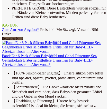
erleichtert. Hergestellt aus hochwertigem...
PERFEKTE GRÖßE: Diese Besteckteile wurden speziell für
die Hände von Kleinen entworfen. Mit den perfekt geformten
Griffen sind diese Baby lernbesteck...
9,95 EUR
Zum Amazon Angebot*
Preis inkl. MwSt., zzgl. Versand; Bild-
Link*
Bestseller Nr. 5
PandaEar 6 Pack Silicon Babylöffel und Gabel Fütterung Set-
Gegenkokals Erstes selbstfüttere Utensilien für Baby-LED-
Absetzerhäuser im Alter von...*
【100% Silikon-Safer ungiftig】 Unsere silikon baby löffel
sind bpa-frei, bpsfrei, pvcfrei, phthalatfrei, cadmiumfrei und
bleitfrei
【Schutzbarriere】 Die Choke -Barriere bietet zusätzliche
Sicherheit und verhindert, dass Babys den gesamten Löffel
und die Gabel in den Mund stecken...
【Unabhängige Fütterung】 Unsere baby besteck
esslernlöffel ist ideal für kleine, die lernen, sich selbst zu