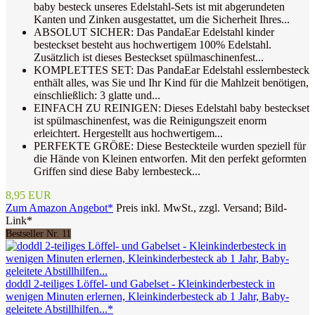
baby besteck unseres Edelstahl-Sets ist mit abgerundeten
Kanten und Zinken ausgestattet, um die Sicherheit Ihres...
ABSOLUT SICHER: Das PandaEar Edelstahl kinder
besteckset besteht aus hochwertigem 100% Edelstahl.
Zusätzlich ist dieses Besteckset spülmaschinenfest...
KOMPLETTES SET: Das PandaEar Edelstahl esslernbesteck
enthält alles, was Sie und Ihr Kind für die Mahlzeit benötigen,
einschließlich: 3 glatte und...
EINFACH ZU REINIGEN: Dieses Edelstahl baby besteckset
ist spülmaschinenfest, was die Reinigungszeit enorm
erleichtert. Hergestellt aus hochwertigem...
PERFEKTE GRÖßE: Diese Besteckteile wurden speziell für
die Hände von Kleinen entworfen. Mit den perfekt geformten
Griffen sind diese Baby lernbesteck...
8,95 EUR
Zum Amazon Angebot*
Preis inkl. MwSt., zzgl. Versand; Bild-
Link*
Bestseller Nr. 11
doddl 2-teiliges Löffel- und Gabelset - Kleinkinderbesteck in
wenigen Minuten erlernen, Kleinkinderbesteck ab 1 Jahr, Baby-
geleitete Abstillhilfen...*