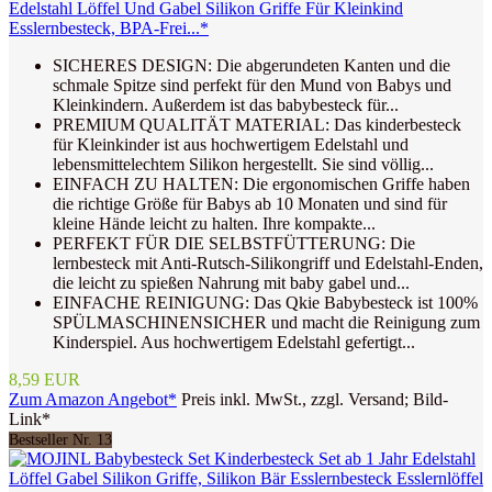
Edelstahl Löffel Und Gabel Silikon Griffe Für Kleinkind
Esslernbesteck, BPA-Frei...*
SICHERES DESIGN: Die abgerundeten Kanten und die
schmale Spitze sind perfekt für den Mund von Babys und
Kleinkindern. Außerdem ist das babybesteck für...
PREMIUM QUALITÄT MATERIAL: Das kinderbesteck
für Kleinkinder ist aus hochwertigem Edelstahl und
lebensmittelechtem Silikon hergestellt. Sie sind völlig...
EINFACH ZU HALTEN: Die ergonomischen Griffe haben
die richtige Größe für Babys ab 10 Monaten und sind für
kleine Hände leicht zu halten. Ihre kompakte...
PERFEKT FÜR DIE SELBSTFÜTTERUNG: Die
lernbesteck mit Anti-Rutsch-Silikongriff und Edelstahl-Enden,
die leicht zu spießen Nahrung mit baby gabel und...
EINFACHE REINIGUNG: Das Qkie Babybesteck ist 100%
SPÜLMASCHINENSICHER und macht die Reinigung zum
Kinderspiel. Aus hochwertigem Edelstahl gefertigt...
8,59 EUR
Zum Amazon Angebot*
Preis inkl. MwSt., zzgl. Versand; Bild-
Link*
Bestseller Nr. 13