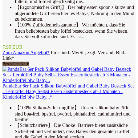
füttern, und fördert gleichzeitig die...
【Ergonomischer Griff]】 Der baby essen spoon's kurze und
abgerundete Griff erleichtert es Babys, Nahrung in den Mund
zu bekommen.
【100% Zufriedenheitsgarantie】 Wir möchten, dass Sie
Ihren beliebtesten baby löffel besteckset, wenn Sie wissen,
dass Sie voll zufrieden sind. Es ist...
7,95 EUR
Zum Amazon Angebot*
Preis inkl. MwSt., zzgl. Versand; Bild-
Link*
Bestseller Nr. 6
PandaEar 6er Pack Silikon Babylöffel und Gabel Baby Besteck Set
- Lernlöffel Baby Selbst Essen Esslernbesteck ab 3 Monaten -
Kinderlöffel blw Baby...*
【100% Silikon-Safer ungiftig】 Unsere silikon baby löffel
sind bpa-frei, bpsfrei, pvcfrei, phthalatfrei, cadmiumfrei und
bleitfrei
【Schutzbarriere】 Die Choke -Barriere bietet zusätzliche
Sicherheit und verhindert, dass Babys den gesamten Löffel
und die Gabel in den Mund stecken...