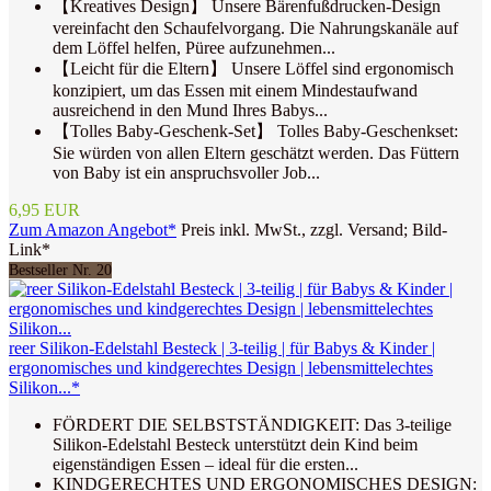
【Kreatives Design】 Unsere Bärenfußdrucken-Design
vereinfacht den Schaufelvorgang. Die Nahrungskanäle auf
dem Löffel helfen, Püree aufzunehmen...
【Leicht für die Eltern】 Unsere Löffel sind ergonomisch
konzipiert, um das Essen mit einem Mindestaufwand
ausreichend in den Mund Ihres Babys...
【Tolles Baby-Geschenk-Set】 Tolles Baby-Geschenkset:
Sie würden von allen Eltern geschätzt werden. Das Füttern
von Baby ist ein anspruchsvoller Job...
6,95 EUR
Zum Amazon Angebot*
Preis inkl. MwSt., zzgl. Versand; Bild-
Link*
Bestseller Nr. 20
reer Silikon-Edelstahl Besteck | 3-teilig | für Babys & Kinder |
ergonomisches und kindgerechtes Design | lebensmittelechtes
Silikon...*
FÖRDERT DIE SELBSTSTÄNDIGKEIT: Das 3-teilige
Silikon-Edelstahl Besteck unterstützt dein Kind beim
eigenständigen Essen – ideal für die ersten...
KINDGERECHTES UND ERGONOMISCHES DESIGN: