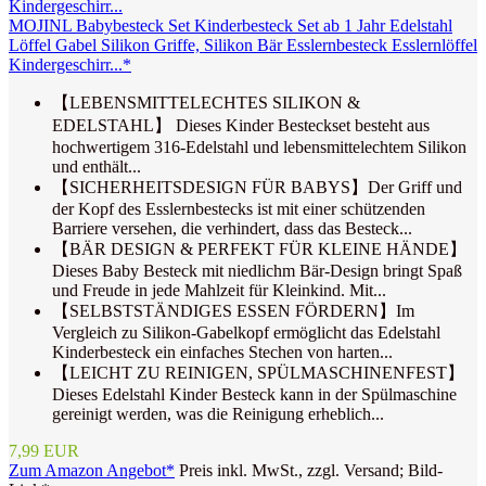
MOJINL Babybesteck Set Kinderbesteck Set ab 1 Jahr Edelstahl
Löffel Gabel Silikon Griffe, Silikon Bär Esslernbesteck Esslernlöffel
Kindergeschirr...*
【LEBENSMITTELECHTES SILIKON &
EDELSTAHL】 Dieses Kinder Besteckset besteht aus
hochwertigem 316-Edelstahl und lebensmittelechtem Silikon
und enthält...
【SICHERHEITSDESIGN FÜR BABYS】Der Griff und
der Kopf des Esslernbestecks ist mit einer schützenden
Barriere versehen, die verhindert, dass das Besteck...
【BÄR DESIGN & PERFEKT FÜR KLEINE HÄNDE】
Dieses Baby Besteck mit niedlichm Bär-Design bringt Spaß
und Freude in jede Mahlzeit für Kleinkind. Mit...
【SELBSTSTÄNDIGES ESSEN FÖRDERN】Im
Vergleich zu Silikon-Gabelkopf ermöglicht das Edelstahl
Kinderbesteck ein einfaches Stechen von harten...
【LEICHT ZU REINIGEN, SPÜLMASCHINENFEST】
Dieses Edelstahl Kinder Besteck kann in der Spülmaschine
gereinigt werden, was die Reinigung erheblich...
7,99 EUR
Zum Amazon Angebot*
Preis inkl. MwSt., zzgl. Versand; Bild-