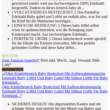
geschirrset kinder wird aus hochwertigstem 100% Edelstahl
hergestellt. Zudem ist dieses besteck baby ab...
[ VOLLSTÄNDIGES BESTECKSET ]: Das PandaEar
Edelstahl Baby gabel und Löffel set enthält alles, was Sie und
Ihr Kind für die Mahlzeiten benötigen...
[ EINFACHE REINIGUNG ]: Dieses baby löffel selber
essen ist spülmaschinenfest, was die Reinigung zum
Kinderspiel macht. Aus hochwertigem Edelstahl...
[ PERFEKTE GRÖßE ]: Dieses babybesteck wurde speziell
für die Hände der Kleinen entworfen. Mit den perfekt
geformten Griffen sind diese baby löffel...
8,95 EUR
Zum Amazon Angebot*
Preis inkl. MwSt., zzgl. Versand; Bild-
Link*
Bestseller Nr. 9
Qkie Kinderbesteck Baby Besteckset Mit Aufbewahrungstasche
Edelstahl Baby Löffel Und Baby Gabel Mit Silikon Griffe Für Baby
Kleinkind...*
SICHERES DESIGN: Die abgerundeten Kanten und die
schmale Spitze sind perfekt für den Mund von Babys und