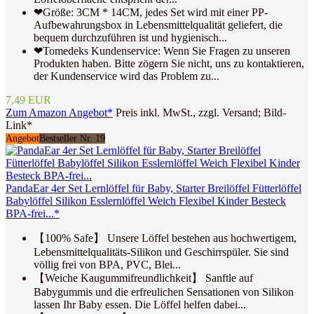
❤Größe: 3CM * 14CM, jedes Set wird mit einer PP-
Aufbewahrungsbox in Lebensmittelqualität geliefert, die
bequem durchzuführen ist und hygienisch...
❤Tomedeks Kundenservice: Wenn Sie Fragen zu unseren
Produkten haben. Bitte zögern Sie nicht, uns zu kontaktieren,
der Kundenservice wird das Problem zu...
7,49 EUR
Zum Amazon Angebot*
Preis inkl. MwSt., zzgl. Versand; Bild-
Link*
Angebot
Bestseller Nr. 19
PandaEar 4er Set Lernlöffel für Baby, Starter Breilöffel Fütterlöffel
Babylöffel Silikon Esslernlöffel Weich Flexibel Kinder Besteck
BPA-frei...*
【100% Safe】 Unsere Löffel bestehen aus hochwertigem,
Lebensmittelqualitäts-Silikon und Geschirrspüler. Sie sind
völlig frei von BPA, PVC, Blei...
【Weiche Kaugummifreundlichkeit】 Sanftle auf
Babygummis und die erfreulichen Sensationen von Silikon
lassen Ihr Baby essen. Die Löffel helfen dabei...