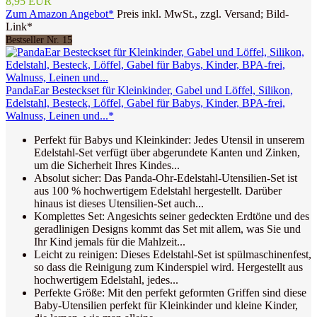
8,95 EUR
Zum Amazon Angebot*
Preis inkl. MwSt., zzgl. Versand; Bild-
Link*
Bestseller Nr. 15
PandaEar Besteckset für Kleinkinder, Gabel und Löffel, Silikon,
Edelstahl, Besteck, Löffel, Gabel für Babys, Kinder, BPA-frei,
Walnuss, Leinen und...*
Perfekt für Babys und Kleinkinder: Jedes Utensil in unserem
Edelstahl-Set verfügt über abgerundete Kanten und Zinken,
um die Sicherheit Ihres Kindes...
Absolut sicher: Das Panda-Ohr-Edelstahl-Utensilien-Set ist
aus 100 % hochwertigem Edelstahl hergestellt. Darüber
hinaus ist dieses Utensilien-Set auch...
Komplettes Set: Angesichts seiner gedeckten Erdtöne und des
geradlinigen Designs kommt das Set mit allem, was Sie und
Ihr Kind jemals für die Mahlzeit...
Leicht zu reinigen: Dieses Edelstahl-Set ist spülmaschinenfest,
so dass die Reinigung zum Kinderspiel wird. Hergestellt aus
hochwertigem Edelstahl, jedes...
Perfekte Größe: Mit den perfekt geformten Griffen sind diese
Baby-Utensilien perfekt für Kleinkinder und kleine Kinder,