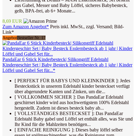
aus Gabel, Messer und Baby Löffel, sicheres Babybesteck,
gelb, BPA-frei, ab 6+ Monate...
8,69 EUR
Zum Amazon Angebot*
Preis inkl. MwSt., zzgl. Versand; Bild-
Link*
Angebot
Bestseller Nr. 17
PandaEar 6 Stück Kinderbesteck| Silikongriff Edelstahl
Kindergeschirr Set | Baby Besteck Esslernbesteck ab 1 jahr | Kinder
Löffel und Gabel Set für...*
[ PERFEKT FÜR BABYS UND KLEINKINDER ]: Jedes
Besteckstück in unserem Edelstahl kinder besteckset verfügt
über abgerundete Kanten und Zinken, um die...
[ VOLLKOMMEN SICHER ]: Das PandaEar Edelstahl
geschirrset kinder wird aus hochwertigstem 100% Edelstahl
hergestellt. Zudem ist dieses besteck baby ab...
[ VOLLSTÄNDIGES BESTECKSET ]: Das PandaEar
Edelstahl Baby gabel und Löffel set enthält alles, was Sie und
Ihr Kind für die Mahlzeiten benötigen...
[ EINFACHE REINIGUNG ]: Dieses baby löffel selber
essen ist spülmaschinenfest, was die Reinigung zum