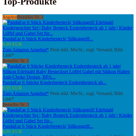
Top-Produkte
Angebot
Bestseller Nr. 1
PandaEar 6 Stück Kinderbesteck| Silikongriff...
9,99 EUR
Zum Amazon Angebot*
Preis inkl. MwSt., zzgl. Versand; Bild-
Link*
Bestseller Nr. 2
PandaEar 6 Stücke Kinderbesteck Esslernbesteck ab...
9,95 EUR
Zum Amazon Angebot*
Preis inkl. MwSt., zzgl. Versand; Bild-
Link*
Bestseller Nr. 3
PandaEar 6 Stück Kinderbesteck| Silikongriff...
8,95 EUR